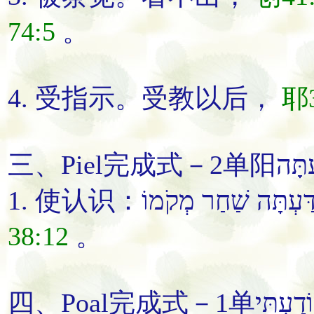
74:5
。
4.
受指示
。
受教
以后
，
耶3
1.
使认识
：דַּעְתָּה שַׁחַר מְקֹמוֹ
38:12
。