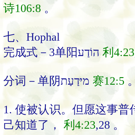
诗106:8
。
七、Hophal
完成式－3单阳הוֹדַע
利4:23
分词－单阴מיּדַעַת
赛12:5
1.
使被认识
。
但愿这事普
己
知道
了
，
利4:23
,28 。