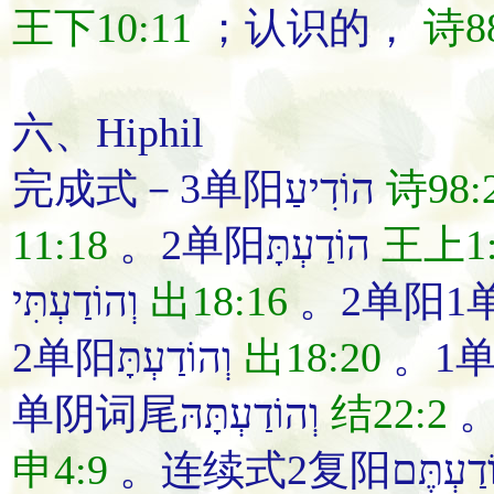
王下10:11
；
认识的
，
诗88
六、Hiphil
完成式－3单阳הוֹדִיעַ
诗98:
11:18
。2单阳הוֹדַעְתָּ
王上1:
וְהוֹדַעְתִּי
出18:16
2单阳וְהוֹדַעְתָּ
出18:20
单阴词尾וְהוֹדַעְתָּהּ
结22:2
申4:9