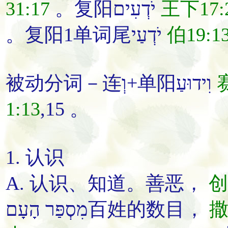
31:17
。复阳יֹדְעִים
王下17:
。复阳1单词尾יֹדְעַי
伯19:1
被动分词－连וְ+单阳וִידוּעַ
赛
1:13
,15 。
1.
认识
A.
认识
、
知道
。善恶，
创
מִסְפַּר הָעָם百姓的数目，
撒