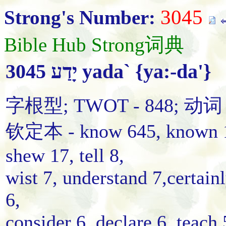
3045
Strong's Number:
Bible Hub Strong词典
3045 יָדַע yada` {ya:-da'}
字根型; TWOT - 848; 动词
钦定本 - know 645, known 10
shew 17, tell 8,
wist 7, understand 7,certai
6,
consider 6, declare 6, teach