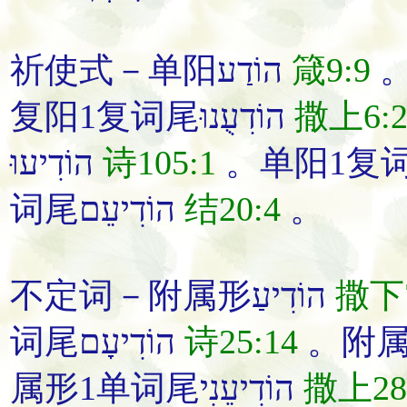
祈使式－单阳הוֹדַע
箴9:9
复阳1复词尾הוֹדִעֻנוּ
撒上6:
הוֹדִיעוּ
诗105:1
词尾הוֹדִיעֵם
结20:4
。
不定词－附属形הוֹדִיעַ
撒下7
词尾הוֹדִיעָם
诗25:14
属形1单词尾הוֹדִיעֵנִי
撒上28