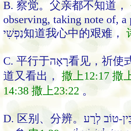
B.
察觉
。
父亲都不
知道
，
observing, taking note of, a place, acc
נַפְשִׁי
知道
我心中的艰难
，
C. 平行于רָאָה看见，
道
又
看出
，
撒上12:17
撒上
14:38
撒上23:22
。
D.
区别
、
分辨
。ֵין-טוֹב לְרָע