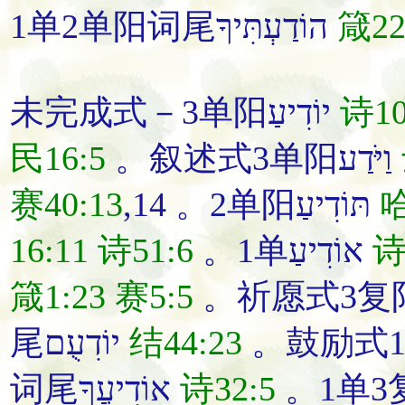
1单2单阳词尾הוֹדַעְתִּיךָ
箴22
未完成式－3单阳יוֹדִיעַ
诗10
民16:5
。叙述式3单阳וַיֹּדַע
赛40:13
,14 。2单阳תּוֹדִיעַ
哈
16:11
诗51:6
。1单אוֹדִיעַ
诗
箴1:23
赛5:5
尾יוֹדִעֻם
结44:23
词尾אוֹדִיעֲךָ
诗32:5