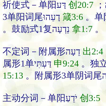
祈使式－单阳דַּע
创20:7
3单阳词尾דָעֵהוּ
箴3:6
。鼓励式1复נֵדְעָה
拿1:7
。
不定词－附属形דֵעָה
出2:4
属形1单דַּעְתִּי
申9:24
15:13
主动分词－单阳יֹדֵעַ
创3:5