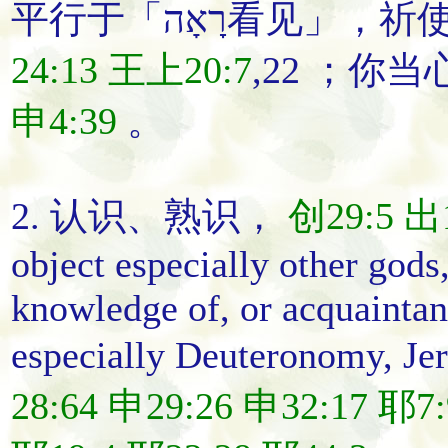
24:13
王上20:7
,22 ；
你当
申4:39
。
2.
认识
、
熟识
，
创29:5
出1
object especially other gods,
knowledge of, or acquaintan
especially Deuteronomy, Je
28:64
申29:26
申32:17
耶7: