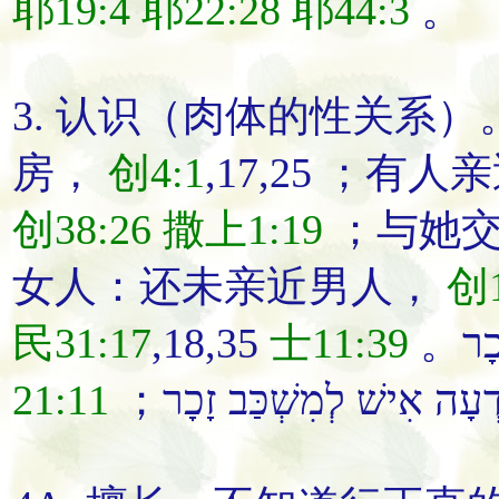
耶19:4
耶22:28
耶44:3
。
3.
认识
（肉体的性关系）
房
，
创4:1
,17,25 ；有
创38:26
撒上1:19
；
与她
女人：还未
亲近
男人，
创1
民31:17
,18,35
士11:39
。ָר
21:11
；ְעָה אִישׁ לְמִשְׁכַּב זָכָר