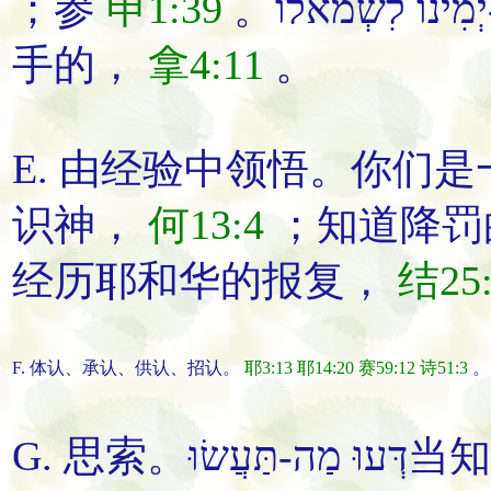
；参
申1:39
。ְמִינוֹ לִשְׂמֹאלוֹ
手的
，
拿4:11
。
E. 由经验中
领悟
。
你们是
识神，
何13:4
；知道降罚
经历耶和华的报复，
结25:
F.
体认
、
承认
、
供认
、
招认
。
耶3:13
耶14:20
赛59:12
诗51:3
。
G.
思索
。דְּעוּ מַה-תַּעֲשׂוּ
当
知