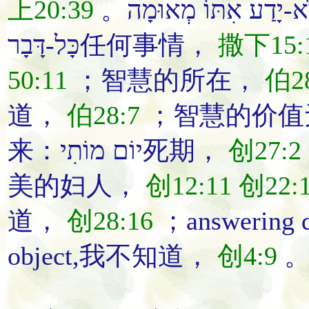
上20:39
כָּל-דָּבָר任何事情，
撒下15:
50:11
；智慧的所在，
伯28
道
，
伯28:7
；
智慧的价值
来：יוֹם מוֹתִי死期，
创27:2
美的妇人
，
创12:11
创22:
道
，
创28:16
；answering qu
object,
我不
知道
，
创4:9