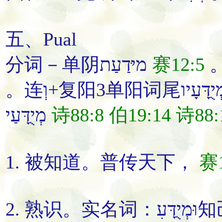
五、Pual
分词－单阴מיּדַעַת
赛12:5
מְיֻדָּעַי
诗88:8
伯19:14
诗88:
1.
被知道
。
普
传
天下
，
赛1
2.
熟识
。实名词：וּמְיֻדָּעִ
知