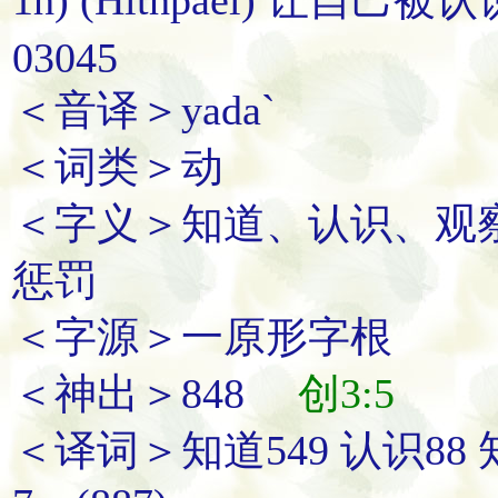
03045
＜音译＞yada`
＜词类＞动
＜字义＞知道、认识、观
惩罚
＜字源＞一原形字根
＜神出＞848
创3:5
＜译词＞知道549 认识88 知