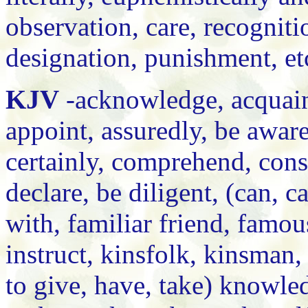
observation, care, recogniti
designation, punishment, etc
KJV
-acknowledge, acquaint
appoint, assuredly, be aware
certainly, comprehend, cons
declare, be diligent, (can, c
with, familiar friend, famous
instruct, kinsfolk, kinsman
to give, have, take) knowle