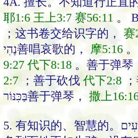
4A.
擅长
。
不
知道
行正直
耶1:6
王上3:7
赛56:11
。 B
；
这书卷交给
识
字的
，
赛2
נֶהִי
善
唱哀歌的
，
摩5:16
9:27
代下8:18
。
善于
弹琴
2:7
；
善于
砍伐
代下2:8
；
בַּכִּנּוֹר
善于
弹琴
，
撒上16:1
5.
有知识的
、
智慧的
。ְעִים