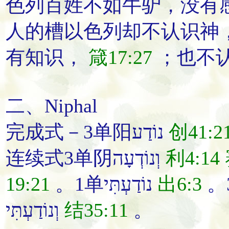
色列百姓不如牛驴，没有
人的槽以色列却不
认识
神
有
知识
，
箴17:27
；
也不
二、Niphal
完成式－3单阳נוֹדַע
创41:2
连续式3单阴וְנוֹדְעָה
利4:14
19:21
。1单נוֹדַעְתִּי
出6:3
וְנוֹדַעְתִּי
结35:11
。