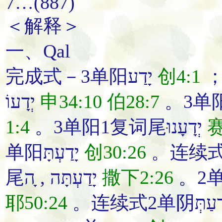
7…(887)
＜解释＞
一、Qal
完成式－3单阳יָדַע
创4:1
יְדָעוֹ
申34:10
伯28:7
1:4
。3单阳1复词尾יְדָעָנוּ
赛
单阳יָדַעְתָּ
创30:26
尾יָדַעְתָּה , ָה
撒下2:26
耶50:24