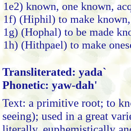
1e2) known, one known, acqu
1f) (Hiphil) to make known,
1g) (Hophal) to be made k
1h) (Hithpael) to make ones
Transliterated: yada`
Phonetic: yaw-dah'
Text: a primitive root; to k
seeing); used in a great vari
literally, euphemistically an