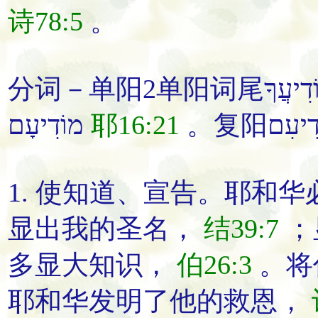
诗78:5
。
מוֹדִיעָם
耶16:21
1.
使知道
、
宣告
。
耶和华
显出
我的圣名
，
结39:7
；
多
显
大知识
，
伯26:3
。
将
耶和华
发明
了他的救恩
，