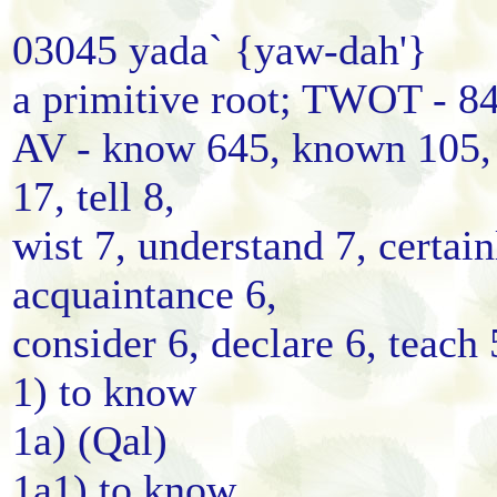
03045 yada` {yaw-dah'}
a primitive root; TWOT - 84
AV - know 645, known 105, 
17, tell 8,
wist 7, understand 7, certai
acquaintance 6,
consider 6, declare 6, teach
1) to know
1a) (Qal)
1a1) to know