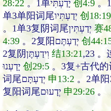
28:22
。1单יָדַעְתִּי
创4:9
单3单阳词尾יְדַעְתִּיו
创18:19
。1单3复阴词尾יְדַעְתִּין
赛48
4:39
。2复阳יְדַעְתֶּם
创44:1
2复阴וִידַעְתֶּן
结13:21
יָדָעְנוּ
创29:5
词尾יְדַעְתָּם
申13:2
复阳词尾יְדָעוּם
申29:26
。