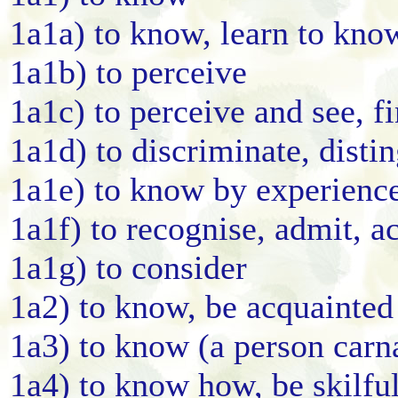
1a1a) to know, learn to kno
1a1b) to perceive
1a1c) to perceive and see, f
1a1d) to discriminate, disti
1a1e) to know by experienc
1a1f) to recognise, admit, 
1a1g) to consider
1a2) to know, be acquainted
1a3) to know (a person carn
1a4) to know how, be skilful