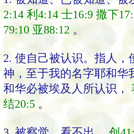
2:14
利4:14
士16:9
撒下17:
79:10
亚88:12
。
2.
使自己被认识
。指人，
神，
至于我的名字耶和华
和华必被埃及人所
认识
，
结20:5
。
3.
被察觉
。
看
不
出
，
创41: