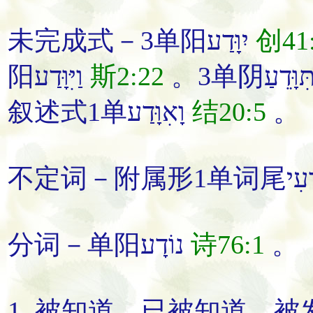
未完成式－3单阳יִוָּדַע
创41
阳וַיִּוָּדַע
斯2:22
叙述式1单וָאִוָּדַע
结20:5
。
分词－单阳נוֹדָע
诗76:1
。
1.
被知道
、
已被知道
、
被