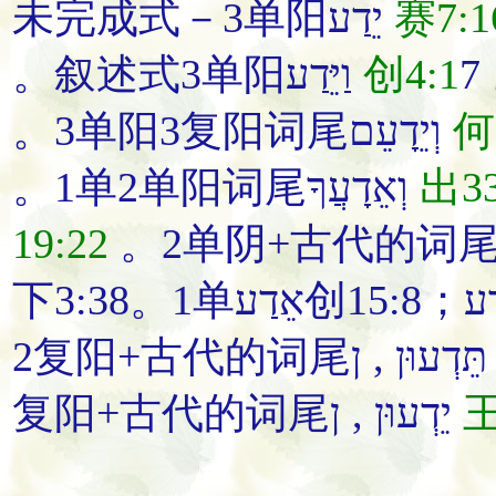
未完成式－3单阳יֵדַע
赛7:1
。叙述式3单阳וַיֵּדַע
创4:1
。3单阳3复阳词尾וְיֵדָעֵם
何
。1单2单阳词尾וְאֵדָעֲךָ
出33
19:22
2复阳+古代的词尾עוּן , ן
复阳+古代的词尾יֵדְעוּן , ן
王