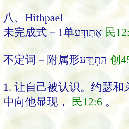
八、Hithpael
未完成式－1单אֶתְוַדָּע
民12
不定词－附属形הִתְוַדַּע
创45
1.
让自己被认识
。
约瑟和
中向他
显现
，
民12:6
。