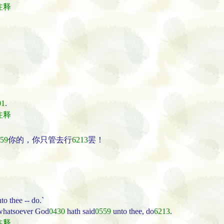
经注释
01
.
经注释
59
你的，你只管去行
6213
罢！
to thee -- do.`
 whatsoever God
0430
hath said
0559
unto thee, do
6213
.
经注释