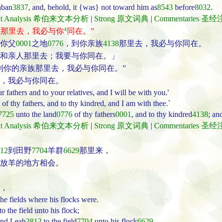
aban
3837
, and, behold, it {was} not toward him as
8543
before
8032
.
ext Analysis 希伯来文本分析
|
Strong 原文词典
|
Commentaries 圣
4
族那里去，我必与你
同在。”
你父
0001
之地
0776
，到你亲族
4138
那里去，我必与你同在。
和亲人那里去；我要与你同在。」
到你的亲族那里去，我必与你同在。”
，我必与你同在。
 fathers and to your relatives, and I will be with you.'
f thy fathers, and to thy kindred, and I am with thee.`
7725
unto the land
0776
of thy fathers
0001
, and to thy kindred
4138
; an
ext Analysis 希伯来文本分析
|
Strong 原文词典
|
Commentaries 圣
12
到田野
7704
羊群
6629
那里来，
放羊的地方相会。
，
he fields where his flocks were.
 the field unto his flock;
nd Leah
3812
to the field
7704
unto his flock
6629
,