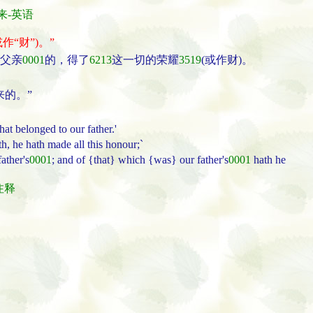
来-英语
作“财”)。”
父亲
0001
的，得了
6213
这一切的荣耀
3519
(或作财)。
的。”
at belonged to our father.'
th, he hath made all this honour;`
ather's
0001
; and of {that} which {was} our father's
0001
hath he
经注释