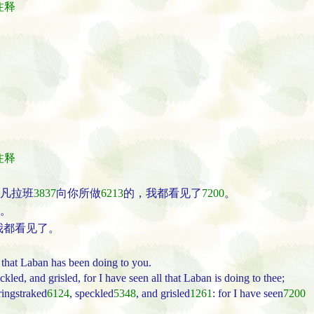
经注释
经注释
凡拉班
3837
向你所做
6213
的，我都看见了
7200
。
。
我都看见了。
l that Laban has been doing to you.
ckled, and grisled, for I have seen all that Laban is doing to thee;
ringstraked
6124
, speckled
5348
, and grisled
1261
: for I have seen
7200