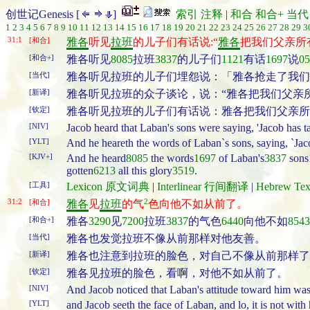
创世记Genesis [
]
索引
注释
|
和合
和合+
当代
1
2
3
4
5
6
7
8
9
10
11
12
13
14
15
16
17
18
19
20
21
22
23
24
25
26
27
28
29
3
31:1
[和合]
雅各
听见
拉班
的儿子们有话说:“
雅各
把我们父亲所
[和合+]
雅各听见
8085
拉班
3837
的儿子们
1121
有话
1697
说
05
[当代]
雅各听见拉班的儿子们埋怨说：「雅各抢走了我们
[新译]
雅各听见拉班的众子谈论，说：“雅各把我们父亲
[钦定]
雅各听见拉班的儿子们有话说：雅各把我们父亲所
[NIV]
Jacob heard that Laban's sons were saying, 'Jacob has t
[YLT]
And he heareth the words of Laban`s sons, saying, `Jacob
[KJV+]
And he heard
8085
the words
1697
of Laban's
3837
sons
gotten
6213
all this glory
3519
.
[工具]
Lexicon 原文词典
|
Interlinear 行间翻译
|
Hebrew T
31:2
2
[和合]
雅各
见
拉班
的气
色向他不如从前了。
[和合+]
雅各
3290
见
7200
拉班
3837
的气色
6440
向他不如
8543
[当代]
雅各也发觉拉班不像从前那样对他友善。
[新译]
雅各也注意到拉班的脸色，对自己不像从前那样了
[钦定]
雅各见拉班的脸色，看啊，对他不如从前了。
[NIV]
And Jacob noticed that Laban's attitude toward him was
[YLT]
and Jacob seeth the face of Laban, and lo, it is not with