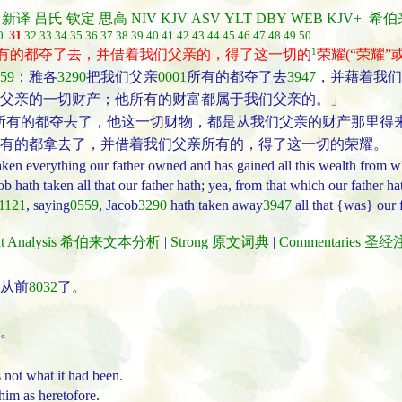
新译
吕氏
钦定
思高
NIV
KJV
ASV
YLT
DBY
WEB
KJV+
希伯
0
31
32
33
34
35
36
37
38
39
40
41
42
43
44
45
46
47
48
49
50
1
有的都夺了去，并借着我们父亲的，得了这一切的
荣耀(“荣耀”或
59
：雅各
3290
把我们父亲
0001
所有的都夺了去
3947
，并藉着我们
父亲的一切财产；他所有的财富都属于我们父亲的。」
所有的都夺去了，他这一切财物，都是从我们父亲的财产那里得来
有的都拿去了，并借着我们父亲所有的，得了这一切的荣耀。
aken everything our father owned and has gained all this wealth from wh
 hath taken all that our father hath; yea, from that which our father ha
1121
, saying
0559
, Jacob
3290
hath taken away
3947
all that {was} our f
ext Analysis 希伯来文本分析
|
Strong 原文词典
|
Commentaries 圣
从前
8032
了。
。
 not what it had been.
 him as heretofore.