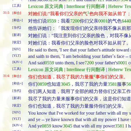
[工具]
Lexicon 原文词典
|
Interlinear 行间翻译
|
Hebrew T
31:5
5
[和合]
对她们说:“我看你们父亲的气
色向我不如从前了
[和合+]
对他们说
0559
：我看
7200
你们父亲
0001
的气色
6440
[当代]
他告诉她们：「我发现你们的父亲待我不像从前那
[新译]
对她们说：“我注意到你们父亲的脸色，对我不像
[钦定]
对她们说：我看你们父亲的脸色对我不如从前了。
[NIV]
He said to them, 'I see that your father's attitude towa
[YLT]
and saith to them, `I am beholding your father`s face --
[KJV+]
And said
0559
unto them, I see
7200
your father's
0001
c
[工具]
Lexicon 原文词典
|
Interlinear 行间翻译
|
Hebrew T
31:6
6
[和合]
你们也知道，我尽了我的力量服
事你们的父亲。
[和合+]
你们
0859
也知道
3045
，我尽了我的力量
3581
服事
56
[当代]
你们两人知道，我用了全部的精力替你们父亲工作
[新译]
我尽了我的力量来服事你们的父亲，这是你们知道
[钦定]
你们也知道，我尽了我的力量服侍你们的父亲。
[NIV]
You know that I've worked for your father with all my s
[YLT]
and ye -- ye have known that with all my power I have s
[KJV+]
And ye
0859
know
3045
that with all my power
3581
I h