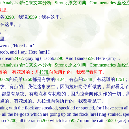
ext Analysis 希伯来文本分析
|
Strong 原文词典
|
Commentaries 圣
这里。’
各
3290
。我说
0559
：我在这里。
在这里。』
。’
里。
wered, 'Here I am.'
cob, and I say, Here [am] I.
a dream
2472
, {saying}, Jacob
3290
: And I said
0559
, Here {am} I.
ext Analysis 希伯来文本分析
|
Strong 原文词典
|
Commentaries 圣
10
点的、有花斑的；凡
拉班
向你所作的，我都
看见了。
6629
的公羊
6260
都是有纹的
6124
、有点的
5348
、有花斑的
1261
；
纹、有点的。我使这事发生，因为拉班向你所做的，我都看见了
，都是有条纹、有斑点和有花斑的，因为拉班向你所作的一切，
点的、有花斑的。凡拉班向你所作的，我都看见了。
ting with the flock are streaked, speckled or spotted, for I have seen al
- all the he-goats which are going up on the flock [are] ring-straked, spe
d see
7200
, all the rams
6260
which leap
5927
upon the cattle
6629
{are} 