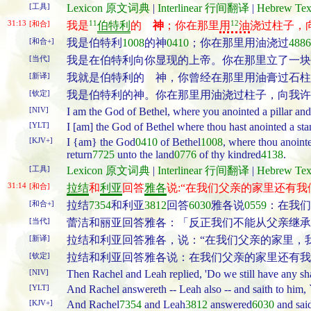
[工具]
Lexicon 原文词典
|
Interlinear 行间翻译
|
Hebrew T
31:13
11
12
[和合]
我是
伯特利
的
神
；你在那里
用
油
浇过柱子，
[和合+]
我是伯特利
1008
的神
0410
；你在那里用油浇过
4886
[当代]
我是在伯特利向你显现的上帝。你在那里立了一块
[新译]
我就是伯特利的 神，你曾经在那里用油膏过石柱
[钦定]
我是伯特利的神。你在那里用油浇过柱子，向我许
[NIV]
I am the God of Bethel, where you anointed a pillar an
[YLT]
I [am] the God of Bethel where thou hast anointed a stan
[KJV+]
I {am} the God
0410
of Bethel
1008
, where thou anoint
return
7725
unto the land
0776
of thy kindred
4138
.
[工具]
Lexicon 原文词典
|
Interlinear 行间翻译
|
Hebrew T
31:14
[和合]
拉结
和
利亚
回答
雅各
说:“在我们父亲的家里还有我
[和合+]
拉结
7354
和利亚
3812
回答
6030
雅各说
0559
：在我们
[当代]
蕾洁和丽亚回答雅各：「反正我们不能从父亲继承
[新译]
拉结和利亚回答雅各，说：“在我们父亲的家里，
[钦定]
拉结和利亚回答雅各说：在我们父亲的家里还有我
[NIV]
Then Rachel and Leah replied, 'Do we still have any shar
[YLT]
And Rachel answereth -- Leah also -- and saith to him, 
[KJV+]
And Rachel
7354
and Leah
3812
answered
6030
and sai