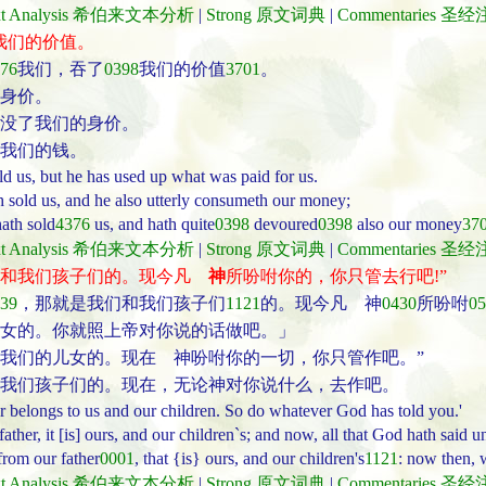
ext Analysis 希伯来文本分析
|
Strong 原文词典
|
Commentaries 圣
我们的价值。
76
我们，吞了
0398
我们的价值
3701
。
身价。
没了我们的身价。
我们的钱。
ld us, but he has used up what was paid for us.
h sold us, and he also utterly consumeth our money;
hath sold
4376
us, and hath quite
0398
devoured
0398
also our money
37
ext Analysis 希伯来文本分析
|
Strong 原文词典
|
Commentaries 圣
和我们孩子们的。现今凡
神
所吩咐你的，你只管去行吧!”
39
，那就是我们和我们孩子们
1121
的。现今凡 神
0430
所吩咐
05
女的。你就照上帝对你说的话做吧。」
我们的儿女的。现在 神吩咐你的一切，你只管作吧。”
我们孩子们的。现在，无论神对你说什么，去作吧。
r belongs to us and our children. So do whatever God has told you.'
her, it [is] ours, and our children`s; and now, all that God hath said un
rom our father
0001
, that {is} ours, and our children's
1121
: now then,
ext Analysis 希伯来文本分析
|
Strong 原文词典
|
Commentaries 圣