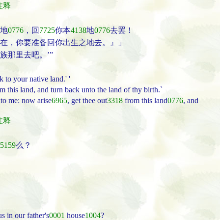
经注释
地
0776
，回
7725
你本
4138
地
0776
去罢！
在，你要准备回你出生之地去。』」
那里去吧。’”
to your native land.' '
this land, and turn back unto the land of thy birth.`
to me: now arise
6965
, get thee out
3318
from this land
0776
, and
经注释
5159
么？
s in our father's
0001
house
1004
?