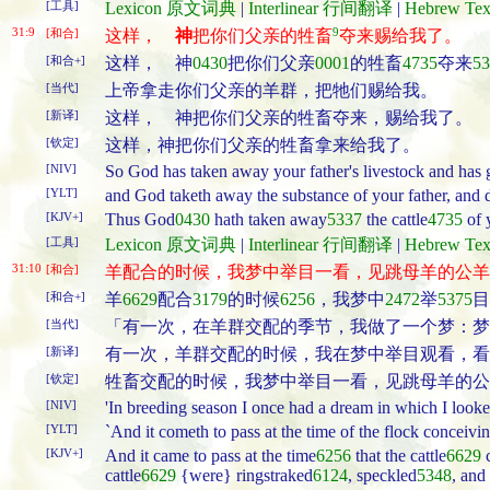
[工具]
Lexicon 原文词典
|
Interlinear 行间翻译
|
Hebrew T
31:9
9
[和合]
这样，
神
把你们父亲的牲畜
夺来赐给我了。
[和合+]
这样， 神
0430
把你们父亲
0001
的牲畜
4735
夺来
53
[当代]
上帝拿走你们父亲的羊群，把牠们赐给我。
[新译]
这样， 神把你们父亲的牲畜夺来，赐给我了。
[钦定]
这样，神把你们父亲的牲畜拿来给我了。
[NIV]
So God has taken away your father's livestock and has 
[YLT]
and God taketh away the substance of your father, and 
[KJV+]
Thus God
0430
hath taken away
5337
the cattle
4735
of 
[工具]
Lexicon 原文词典
|
Interlinear 行间翻译
|
Hebrew T
31:10
[和合]
羊配合的时候，我梦中举目一看，见跳母羊的公羊
[和合+]
羊
6629
配合
3179
的时候
6256
，我梦中
2472
举
5375
目
[当代]
「有一次，在羊群交配的季节，我做了一个梦：梦
[新译]
有一次，羊群交配的时候，我在梦中举目观看，看
[钦定]
牲畜交配的时候，我梦中举目一看，见跳母羊的公
[NIV]
'In breeding season I once had a dream in which I looke
[YLT]
`And it cometh to pass at the time of the flock conceivin
[KJV+]
And it came to pass at the time
6256
that the cattle
6629
c
cattle
6629
{were} ringstraked
6124
, speckled
5348
, and