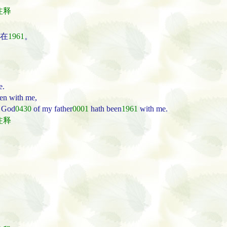
经注释
在
1961
。
e.
een with me,
e God
0430
of my father
0001
hath been
1961
with me.
经注释