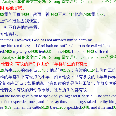
ext Analysis 希伯来文本分析
|
Strong 原文词典
|
Commentaries 圣
神
不容他害我。
98
我的工价
4909
；然而 神
0430
不容
5414
他害
7489
我
5978
。
上帝不准他占我便宜。
 神不容许他伤害我。
许他害我。
ten times. However, God has not allowed him to harm me.
my hire ten times; and God hath not suffered him to do evil with me.
ged
2498
my wages
4909
ten
6235
times
4489
; but God
0430
suffered him
ext Analysis 希伯来文本分析
|
Strong 原文词典
|
Commentaries 圣
他若说:‘有纹的归你作工价，’羊群所生的都有纹。
29
所生
3205
的都有点
5348
；他若说
0559
：有纹的
6124
归你作工价
群的羊都生下有斑点的小羊；如果他说：『有条纹的山羊当作你
全部都有斑点；如果他说：‘有条纹的算是你的工资’，羊群所生
他若说：有纹的归你作报酬。牲畜所生的都有纹。
all the flocks gave birth to speckled young; and if he said, 'The streake
the flock speckled ones; and if he say thus: The ring-straked are thy hire,
es
7939
; then all the cattle
6629
bare
3205
speckled
5348
: and if he said
0