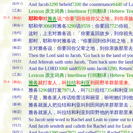
[KJV+]
And Jacob
3290
beheld
7200
the countenance
6440
of L
[工具]
Lexicon 原文词典
|
Interlinear 行间翻译
|
Hebrew T
31:3
3
[和合]
耶和华
对
雅各
说:“你要
回你祖你父之地，到你亲
[和合+]
耶和华
3068
对雅各
3290
说
0559
：你要回
7725
你祖、
[当代]
这时，上主对雅各说：「你要返回故乡，到你祖先
[新译]
那时，耶和华对雅各说：“你要回到你列祖之地，
[钦定]
主对雅各说：你要回你父辈之地，到你亲族那里去
[NIV]
Then the Lord said to Jacob, 'Go back to the land of your
[YLT]
And Jehovah saith unto Jacob, `Turn back unto the land o
[KJV+]
And the LORD
3068
said
0559
unto Jacob
3290
, Return
[工具]
Lexicon 原文词典
|
Interlinear 行间翻译
|
Hebrew T
31:4
[和合]
雅各
就打发人，叫
拉结
和
利亚
到田野羊群那里来。
[和合+]
雅各
3290
就打发
7971
人，叫
7121
拉结
7354
和利亚
38
[当代]
于是，雅各派人传话给蕾洁和丽亚，吩咐她们到他
[新译]
雅各就派人把拉结和利亚叫到田间的羊群那里去，
[钦定]
雅各就派人，叫拉结和利亚到田野他的羊群那里来
[NIV]
So Jacob sent word to Rachel and Leah to come out to t
[YLT]
And Jacob sendeth and calleth for Rachel and for Leah to
[KJV+]
And Jacob
3290
sent
7971
and called
7121
Rachel
7354
a