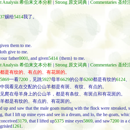
ext Analysis 希伯来文本分析
|
Strong 原文词典
|
Commentaries 圣
37
赐给
5414
我了。
given them to me.
doth give to me.
your father
0001
, and given
5414
{them} to me.
ext Analysis 希伯来文本分析
|
Strong 原文词典
|
Commentaries 圣
都是有纹的、有点的、有花斑的。
5869
一看
7200
，见跳
5927
母羊
6629
的公羊
6260
都是有纹的
6124
、
中我看见在交配的公山羊都是有斑、有纹、有点的。
见爬在母羊身上的公山羊，都是有条纹、有斑点和有花斑的。
羊都是有纹的、有点的、有花斑的。
d up and saw that the male goats mating with the flock were streaked, s
g, that I lift up mine eyes and see in a dream, and lo, the he-goats, whic
onceived
3179
, that I lifted up
5375
mine eyes
5869
, and saw
7200
in a 
 grisled
1261
.