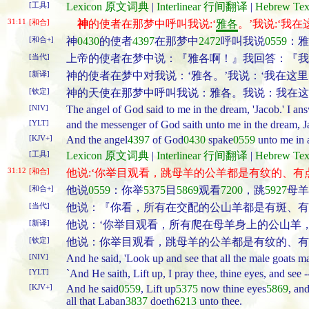
[工具]
Lexicon 原文词典
|
Interlinear 行间翻译
|
Hebrew T
31:11
[和合]
神
的使者在那梦中呼叫我说:‘
雅各
。’我说:‘我在
[和合+]
神
0430
的使者
4397
在那梦中
2472
呼叫我说
0559
：雅
[当代]
上帝的使者在梦中说：『雅各啊！』我回答：『我
[新译]
神的使者在梦中对我说：‘雅各。’我说：‘我在这里
[钦定]
神的天使在那梦中呼叫我说：雅各。我说：我在这
[NIV]
The angel of God said to me in the dream, 'Jacob.' I ans
[YLT]
and the messenger of God saith unto me in the dream, Ja
[KJV+]
And the angel
4397
of God
0430
spake
0559
unto me in 
[工具]
Lexicon 原文词典
|
Interlinear 行间翻译
|
Hebrew T
31:12
[和合]
他说:‘你举目观看，跳母羊的公羊都是有纹的、有
[和合+]
他说
0559
：你举
5375
目
5869
观看
7200
，跳
5927
母羊
[当代]
他说：『你看，所有在交配的公山羊都是有斑、有
[新译]
他说：‘你举目观看，所有爬在母羊身上的公山羊
[钦定]
他说：你举目观看，跳母羊的公羊都是有纹的、有
[NIV]
And he said, 'Look up and see that all the male goats ma
[YLT]
`And He saith, Lift up, I pray thee, thine eyes, and see -
[KJV+]
And he said
0559
, Lift up
5375
now thine eyes
5869
, an
all that Laban
3837
doeth
6213
unto thee.