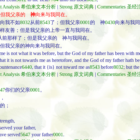
ext Analysis 希伯来文本分析
|
Strong 原文词典
|
Commentaries 圣
；但我父亲的
神
向来与我同在。
向我不如
8032
从前
8543
了；但我父亲
0001
的 神
0430
向来与我同
样友善；但是我父亲的上帝一直与我同在。
从前那样了；但是我父亲的 神与我同在。
但我父亲的神向来与我同在。
rd me is not what it was before, but the God of my father has been with m
 that it is not towards me as heretofore, and the God of my father hath b
ountenance
6440
, that it {is} not toward me as
8543
before
8032
; but th
ext Analysis 希伯来文本分析
|
Strong 原文词典
|
Commentaries 圣
47
你们的父亲
0001
。
，
的；
trength,
erved your father,
ave served
5647
your father
0001
.