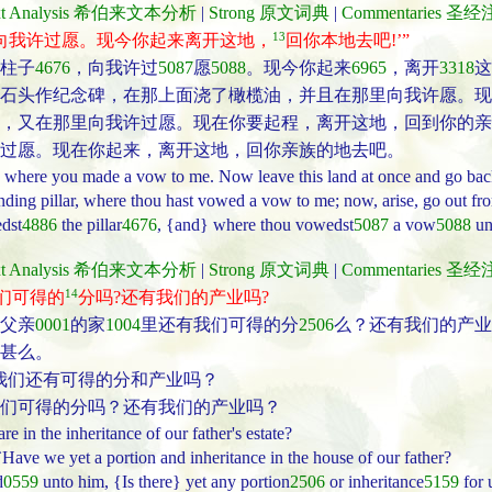
ext Analysis 希伯来文本分析
|
Strong 原文词典
|
Commentaries 圣
13
向我许过愿。现今你起来离开这地，
回你本地去吧!’”
柱子
4676
，向我许过
5087
愿
5088
。现今你起来
6965
，离开
3318
这
石头作纪念碑，在那上面浇了橄榄油，并且在那里向我许愿。现
，又在那里向我许过愿。现在你要起程，离开这地，回到你的亲族
过愿。现在你起来，离开这地，回你亲族的地去吧。
d where you made a vow to me. Now leave this land at once and go back 
ding pillar, where thou hast vowed a vow to me; now, arise, go out from 
edst
4886
the pillar
4676
, {and} where thou vowedst
5087
a vow
5088
un
ext Analysis 希伯来文本分析
|
Strong 原文词典
|
Commentaries 圣
14
们可得的
分吗?还有我们的产业吗?
父亲
0001
的家
1004
里还有我们可得的分
2506
么？还有我们的产业
甚么。
我们还有可得的分和产业吗？
们可得的分吗？还有我们的产业吗？
e in the inheritance of our father's estate?
`Have we yet a portion and inheritance in the house of our father?
d
0559
unto him, {Is there} yet any portion
2506
or inheritance
5159
for u