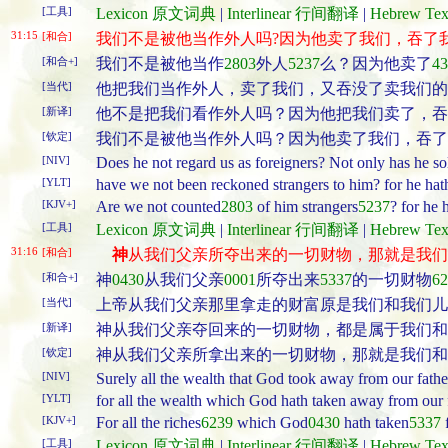
[工具]
Lexicon 原文词典
|
Interlinear 行间翻译
|
Hebrew T
31:15
[和合]
我们不是被他当作外人吗?因为他卖了我们，吞了
[和合+]
我们不是被他当作
2803
外人
5237
么？因为他卖了
43
[当代]
他把我们当作外人，卖了我们，又吞没了卖我们的
[新译]
他不是把我们看作外人吗？因为他把我们卖了，吞
[钦定]
我们不是被他当作外人吗？因为他卖了我们，吞了
[NIV]
Does he not regard us as foreigners? Not only has he so
[YLT]
have we not been reckoned strangers to him? for he hat
[KJV+]
Are we not counted
2803
of him strangers
5237
? for he 
[工具]
Lexicon 原文词典
|
Interlinear 行间翻译
|
Hebrew T
31:16
[和合]
神
从我们父亲所夺出来的一切财物，那就是我们
[和合+]
神
0430
从我们父亲
0001
所夺出来
5337
的一切财物
62
[当代]
上帝从我们父亲那里拿走的财富原是我们和我们儿
[新译]
神从我们父亲夺回来的一切财物，都是属于我们和
[钦定]
神从我们父亲所拿出来的一切财物，那就是我们和
[NIV]
Surely all the wealth that God took away from our fathe
[YLT]
for all the wealth which God hath taken away from our fat
[KJV+]
For all the riches
6239
which God
0430
hath taken
5337
f
[工具]
Lexicon 原文词典
|
Interlinear 行间翻译
|
Hebrew T