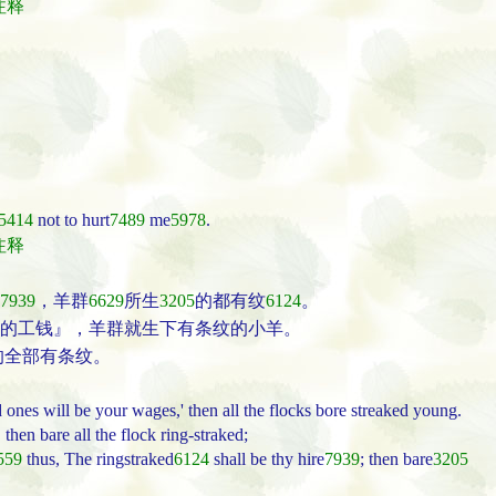
经注释
5414
not to hurt
7489
me
5978
.
经注释
7939
，羊群
6629
所生
3205
的都有纹
6124
。
的工钱』，羊群就生下有条纹的小羊。
的全部有条纹。
d ones will be your wages,' then all the flocks bore streaked young.
 then bare all the flock ring-straked;
559
thus, The ringstraked
6124
shall be thy hire
7939
; then bare
3205