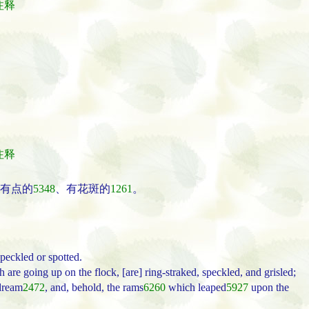
经注释
经注释
有点的
5348
、有花斑的
1261
。
peckled or spotted.
h are going up on the flock, [are] ring-straked, speckled, and grisled;
dream
2472
, and, behold, the rams
6260
which leaped
5927
upon the