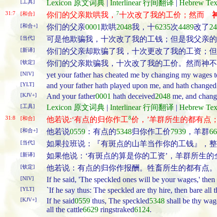
[工具]
Lexicon 原文词典
|
Interlinear 行间翻译
|
Hebrew T
31:7
7
[和合]
你们的父亲欺哄我，
十次改了我的工价；然而
[和合+]
你们的父亲
0001
欺哄
2048
我，十
6235
次
4489
改了
24
[当代]
可是他欺骗我，十次改了我的工钱；但是我父亲的
[新译]
你们的父亲却欺骗了我，十次更改了我的工资；但
[钦定]
你们的父亲欺骗我，十次改了我的工价。然而神不
[NIV]
yet your father has cheated me by changing my wages 
[YLT]
and your father hath played upon me, and hath changed 
[KJV+]
And your father
0001
hath deceived
2048
me, and chan
[工具]
Lexicon 原文词典
|
Interlinear 行间翻译
|
Hebrew T
31:8
8
[和合]
他若说:‘有点的归你作工
价，’羊群所生的都有点；
[和合+]
他若说
0559
：有点的
5348
归你作工价
7939
，羊群
66
[当代]
如果拉班说：『有斑点的山羊当作你的工钱』，整
[新译]
如果他说：‘有斑点的算是你的工资’，羊群所生的
[钦定]
他若说：有点的归你作报酬。牲畜所生的都有点。
[NIV]
If he said, 'The speckled ones will be your wages,' then 
[YLT]
`If he say thus: The speckled are thy hire, then bare all 
[KJV+]
If he said
0559
thus, The speckled
5348
shall be thy wag
all the cattle
6629
ringstraked
6124
.