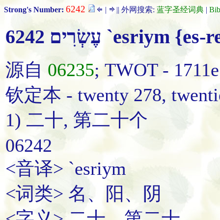
6242
Strong's Number:
|
|| 外网搜索:
蓝字圣经词典
|
Bi
6242 עֶשְׂרִים `esriym {
源自
06235
; TWOT - 17
钦定本 - twenty 278, twentie
1) 二十, 第二十个
06242
<音译> `esriym
<词类> 名、阳、阴
<字义> 二十、第二十