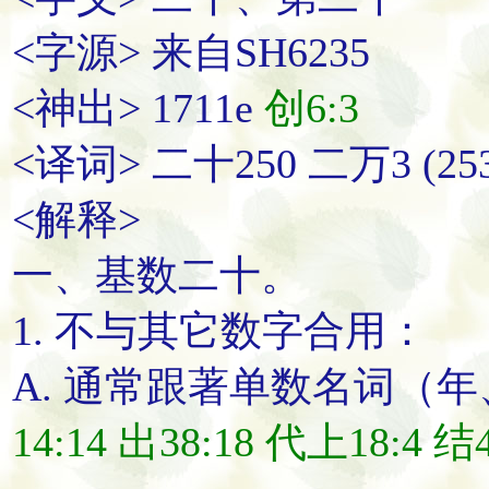
<字源> 来自SH6235
<神出> 1711e
创6:3
<译词> 二十250 二万3 (253
<解释>
一、基数
二十
。
1. 不与其它数字合用：
A. 通常跟著单数名词（
14:14
出38:18
代上18:4
结4