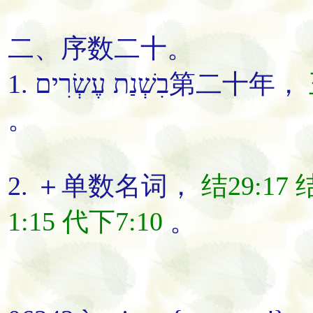
二、序数
二十
。
1. בִשְׁנַת עֶשְׂרִים
第二十
年，
。
2. ＋单数名词，
结29:17
结
1:15
代下7:10
。