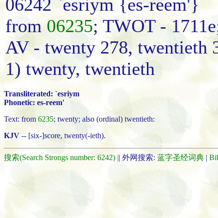
06242 `esriym {es-reem'}
from
06235
; TWOT - 1711e;
AV - twenty 278, twentieth 
1) twenty, twentieth
Transliterated: `esriym
Phonetic: es-reem'
Text: from
6235
; twenty; also (ordinal) twentieth:
KJV
-- [six-]score, twenty(-ieth).
搜索(Search Strongs number: 6242)
|| 外网搜索:
蓝字圣经词典
|
Bi