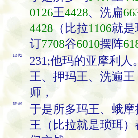
0126
王
4428
、洗扁
66
4428
（比拉
1106
就是
订
7708
谷
6010
摆阵
61
[当代]
231;他玛的亚摩利
王、押玛王、洗遍王
师，
[新译]
于是所多玛王、蛾摩
王（比拉就是琐珥）