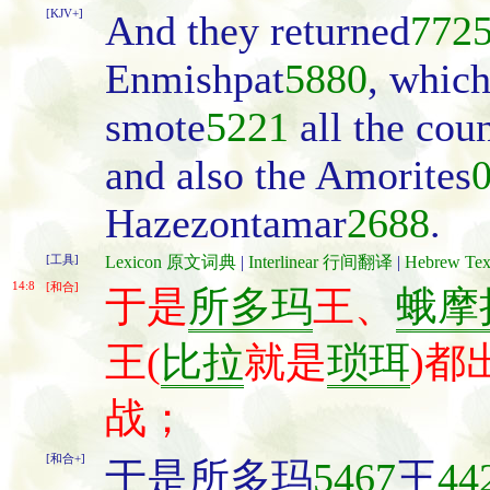
[KJV+]
And they returned
772
Enmishpat
5880
, whic
smote
5221
all the cou
and also the Amorites
Hazezontamar
2688
.
[工具]
Lexicon 原文词典
|
Interlinear 行间翻译
|
Hebrew T
14:8
[和合]
于是
所多玛
王、
蛾摩
王(
比拉
就是
琐珥
)都
战；
[和合+]
于是所多玛
5467
王
44