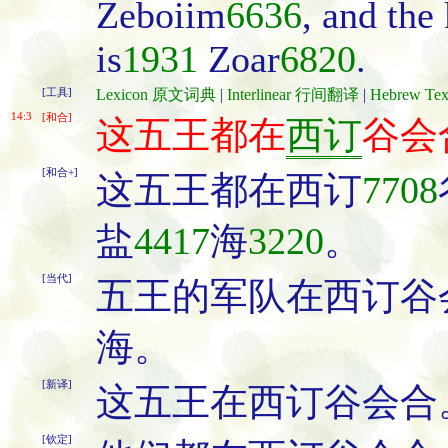
Zeboiim
6636
, and the
is
1931
Zoar
6820
.
[工具]
Lexicon 原文词典
|
Interlinear 行间翻译
|
Hebrew T
14:3
[和合]
这五王都在
西订
谷会
[和合+]
这五王都在西订
7708
盐
4417
海
3220
。
[当代]
五王的军队在西订谷
海。
[新译]
这五王在西订谷会合
[钦定]