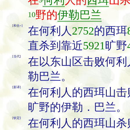
在
何利
人的
西珥
山
野的
伊勒巴兰
10
[和合+]
在何利人
2752
的西珥
直杀到靠近
5921
旷野
[当代]
在以东山区击败何利
勒巴兰。
[新译]
在何利人的西珥山击
旷野的伊勒．巴兰。
[钦定]
在何利人的西珥山杀