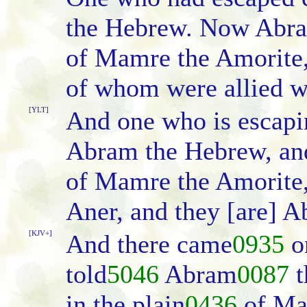
the Hebrew. Now Abram
of Mamre the Amorite, 
of whom were allied w
[YLT]
And one who is escapi
Abram the Hebrew, and
of Mamre the Amorite, 
Aner, and they [are] A
[KJV+]
And there came
0935
on
told
5046
Abram
0087
t
in the plain
0436
of Ma