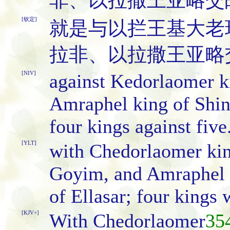
非、以拉撒王亚略交
[钦定]
就是与以拦王基大老
拉非、以拉撒王亚略
[NIV]
against Kedorlaomer k
Amraphel king of Shina
four kings against five
[YLT]
with Chedorlaomer kin
Goyim, and Amraphel k
of Ellasar; four kings w
[KJV+]
With Chedorlaomer
35