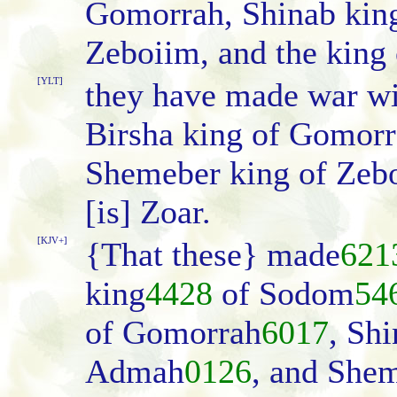
Gomorrah, Shinab kin
Zeboiim, and the king o
[YLT]
they have made war wi
Birsha king of Gomorr
Shemeber king of Zebo
[is] Zoar.
[KJV+]
{That these} made
621
king
4428
of Sodom
54
of Gomorrah
6017
, Sh
Admah
0126
, and She