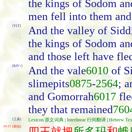
the kings of Sodom an
men fell into them and t
[YLT]
And the valley of Siddi
the kings of Sodom and
and those left have fle
[KJV+]
And the vale
6010
of S
slimepits
0875
-
2564
; a
and Gomorrah
6017
fle
they that remained
760
[工具]
Lexicon 原文词典
|
Interlinear 行间翻译
|
Hebrew T
14:11
[和合]
四王就把
所多玛
和
蛾