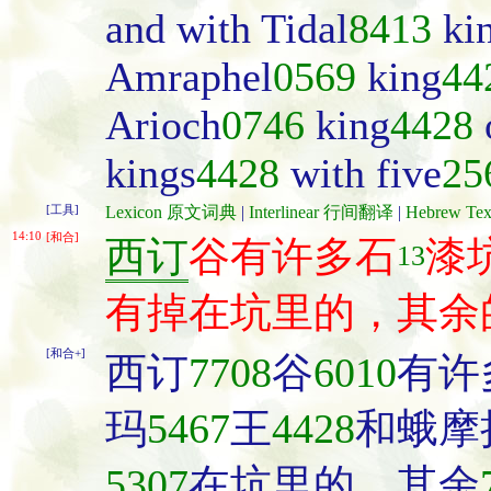
and with Tidal
8413
ki
Amraphel
0569
king
44
Arioch
0746
king
4428
o
kings
4428
with five
25
[工具]
Lexicon 原文词典
|
Interlinear 行间翻译
|
Hebrew T
14:10
[和合]
西订
谷有许多石
漆
13
有掉在坑里的，其余
[和合+]
西订
7708
谷
6010
有许
玛
5467
王
4428
和蛾摩
5307
在坑里的，其余