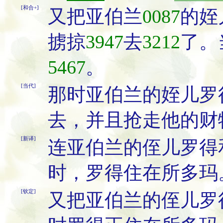
[和合+]
又把亚伯兰
0087
的姪
掳掠
3947
去
3212
了。
5467
。
[当代]
那时亚伯兰的姪儿罗
去，并且抢走他的财
[新译]
连亚伯兰的侄儿罗得
时，罗得住在所多玛
[钦定]
又把亚伯兰的侄儿罗