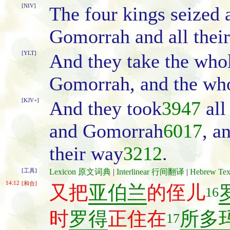
[NIV]
The four kings seized 
Gomorrah and all their
[YLT]
And they take the who
Gomorrah, and the who
[KJV+]
And they took
3947
all
and Gomorrah
6017
, a
their way
3212
.
[工具]
Lexicon 原文词典
|
Interlinear 行间翻译
|
Hebrew T
14:12
[和合]
又把
亚伯兰
的侄儿
16
时
罗得
正住在
所多
17