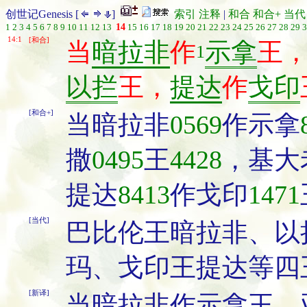
创世记Genesis [
]
索引
注释
|
和合
和合+
当代
1
2
3
4
5
6
7
8
9
10
11
12
13
14
15
16
17
18
19
20
21
22
23
24
25
26
27
28
29
3
14:1
[和合]
当
暗拉非
作
示拿
王
1
以拦
王，
提达
作
戈印
[和合+]
当暗拉非
0569
作示拿
撒
0495
王
4428
，基大
提达
8413
作戈印
1471
[当代]
巴比伦王暗拉非、以
玛、戈印王提达等四
[新译]
当暗拉非作示拿王，