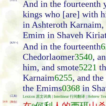
[YLT]
And in the fourteenth
kings who [are] with 
in Ashteroth Karnaim,
Emim in Shaveh Kiria
[KJV+]
And in the fourteenth
6
Chedorlaomer
3540
, a
him, and smote
5221
th
Karnaim
6255
, and th
the Emims
0368
in Sha
[工具]
Lexicon 原文词典
|
Interlinear 行间翻译
|
Hebrew T
14:6
[和合]
9