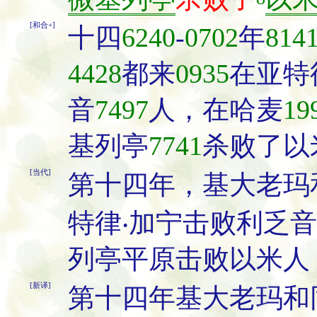
[和合+]
十四
6240
-
0702
年
814
4428
都来
0935
在亚特
音
7497
人，在哈麦
19
基列亭
7741
杀败了以
[当代]
第十四年，基大老玛
特律‧加宁击败利乏
列亭平原击败以米人
[新译]
第十四年基大老玛和