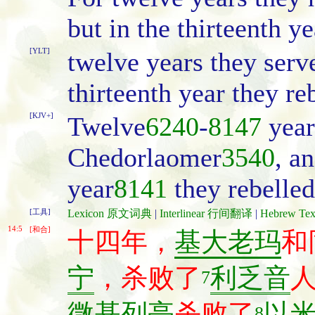
but in the thirteenth ye
[YLT]
twelve years they ser
thirteenth year they re
[KJV+]
Twelve
6240
-
8147
year
Chedorlaomer
3540
, a
year
8141
they rebelled
[工具]
Lexicon 原文词典
|
Interlinear 行间翻译
|
Hebrew T
14:5
[和合]
十四年，
基大老玛
和
宁
，杀败了
利乏音
7
微基列亭
杀败了
以
8