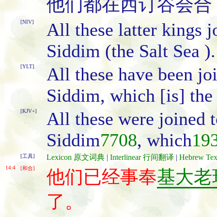
他们都在西订谷会合
[NIV]
All these latter kings j
Siddim (the Salt Sea ).
[YLT]
All these have been joi
Siddim, which [is] the 
[KJV+]
All these were joined 
Siddim
7708
, which
19
[工具]
Lexicon 原文词典
|
Interlinear 行间翻译
|
Hebrew T
14:4
[和合]
他们已经事奉
基大老
了。