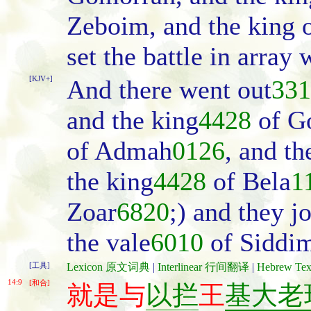
Zeboim, and the king o
set the battle in array
[KJV+]
And there went out
331
and the king
4428
of G
of Admah
0126
, and th
the king
4428
of Bela
1
Zoar
6820
;) and they j
the vale
6010
of Siddi
[工具]
Lexicon 原文词典
|
Interlinear 行间翻译
|
Hebrew T
14:9
[和合]
就是与
以拦
王
基大老