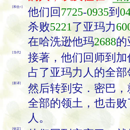
[和合+]
他们回
7725
-
0935
到
0
杀败
5221
了亚玛力
60
在哈洗逊他玛
2688
的
[当代]
接著，他们回师到加
占了亚玛力人的全部
[新译]
然后转到安．密巴，
全部的领土，也击败
人。
[钦定]