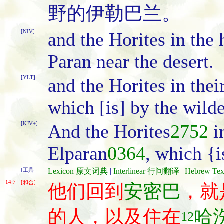
野的伊勒巴兰。
[NIV]
and the Horites in the h
Paran near the desert.
[YLT]
and the Horites in thei
which [is] by the wild
[KJV+]
And the Horites
2752
i
Elparan
0364
, which {i
[工具]
Lexicon 原文词典
|
Interlinear 行间翻译
|
Hebrew T
14:7
[和合]
他们回到
安密巴
，就
的人，以及住在
哈
12