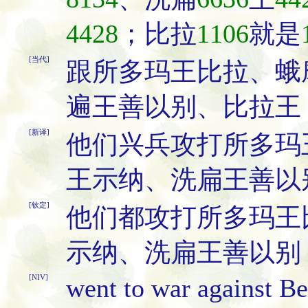
4428
；比拉
1106
就是
[当代]
跟所多玛王比拉、蛾
遍王善以别、比拉王
[新译]
他们兴兵攻打所多玛
王示纳、洗扁王善以
[钦定]
他们都攻打所多玛王
示纳、洗扁王善以别
[NIV]
went to war against Be