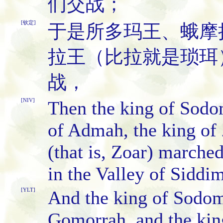
们交战；
[钦定]
于是所多玛王、蛾摩
拉王（比拉就是琐珥
战，
[NIV]
Then the king of Sodo
of Admah, the king of
(that is, Zoar) marched
in the Valley of Siddi
[YLT]
And the king of Sodom 
Gomorrah, and the kin