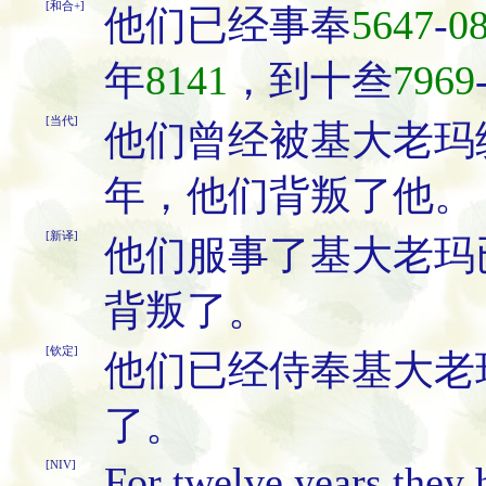
[和合+]
他们已经事奉
5647
-
0
年
8141
，到十叁
7969
[当代]
他们曾经被基大老玛
年，他们背叛了他。
[新译]
他们服事了基大老玛
背叛了。
[钦定]
他们已经侍奉基大老
了。
[NIV]
For twelve years they 