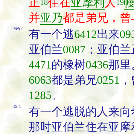
正
住在
亚摩利
人
18
19
并
亚乃
都是弟兄，曾
[和合+]
有一个逃
6412
出来
09
亚伯兰
0087
；亚伯兰
4471
的橡树
0436
那里
6063
都是弟兄
0251
，
1285
。
[当代]
有一个逃脱的人来向
那时亚伯兰住在亚摩