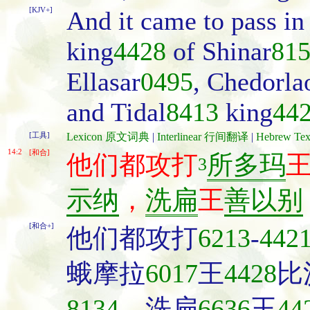
[KJV+]
And it came to pass in
king
4428
of Shinar
81
Ellasar
0495
, Chedorl
and Tidal
8413
king
44
[工具]
Lexicon 原文词典
|
Interlinear 行间翻译
|
Hebrew T
14:2
[和合]
他们都攻打
所多玛
3
示纳
，
洗扁
王
善以别
[和合+]
他们都攻打
6213
-
442
蛾摩拉
6017
王
4428
比
8134
、洗扁
6636
王
44