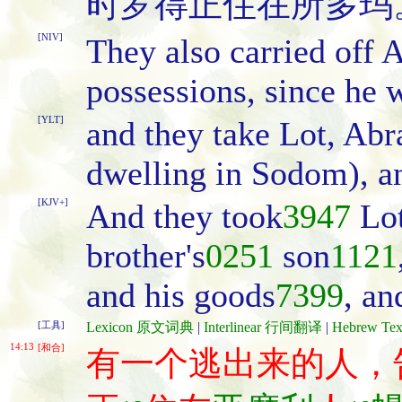
时罗得正住在所多玛
[NIV]
They also carried off 
possessions, since he 
[YLT]
and they take Lot, Abr
dwelling in Sodom), an
[KJV+]
And they took
3947
Lo
brother's
0251
son
1121
and his goods
7399
, an
[工具]
Lexicon 原文词典
|
Interlinear 行间翻译
|
Hebrew T
14:13
[和合]
有一个逃出来的人，