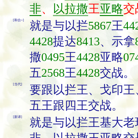
非
、
以拉撒
王
亚略
交
[和合+]
就是与以拦
5867
王
44
4428
提达
8413
、示拿
撒
0495
王
4428
亚略
07
五
2568
王
4428
交战。
[当代]
要跟以拦王、戈印王
五王跟四王交战。
[新译]
就是与以拦王基大老