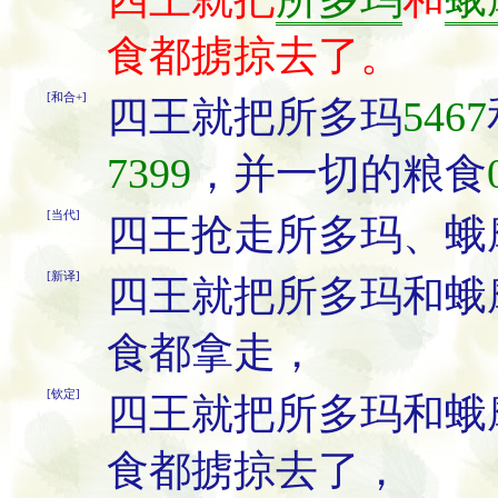
食都掳掠去了。
[和合+]
四王就把所多玛
5467
7399
，并一切的粮食
[当代]
四王抢走所多玛、蛾
[新译]
四王就把所多玛和蛾
食都拿走，
[钦定]
四王就把所多玛和蛾
食都掳掠去了，