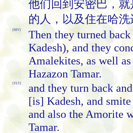
他们回到安密巴，就
的人，以及住在哈洗
[NIV]
Then they turned back 
Kadesh), and they conq
Amalekites, as well as
Hazazon Tamar.
[YLT]
and they turn back an
[is] Kadesh, and smite
and also the Amorite 
Tamar.