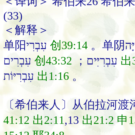
＜译词＞ 希伯来26 希伯来
(33)
＜解释＞
单阳עִבְרִי
创39:14
עִבְרִים
创43:32
；עִבְרִיִּים
出3
עִבְרִיּוֹת
出1:16
。
〔希伯来人〕从伯拉河渡
41:12
出2:11
,13
出21:2
申1