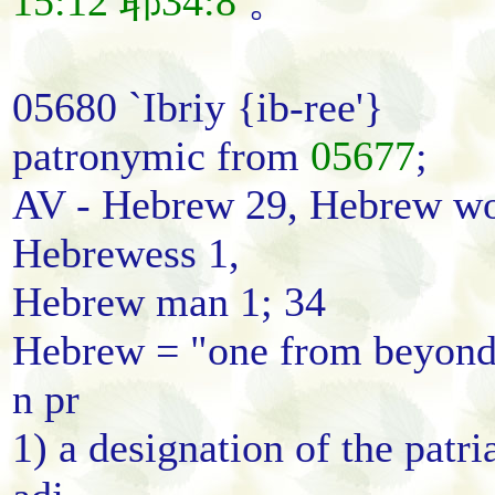
15:12
耶34:8
。
05680 `Ibriy {ib-ree'}
patronymic from
05677
;
AV - Hebrew 29, Hebrew wo
Hebrewess 1,
Hebrew man 1; 34
Hebrew = "one from beyon
n pr
1) a designation of the patri