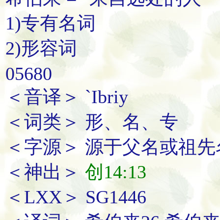
1)专有名词
2)形容词
05680
＜音译＞ `Ibriy
＜词类＞ 形、名、专
＜字源＞ 源于父名或祖先名
＜神出＞
创14:13
＜LXX＞ SG1446