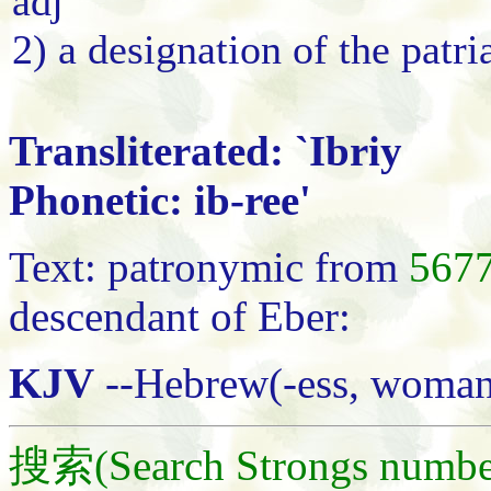
adj
2) a designation of the patri
Transliterated: `Ibriy
Phonetic: ib-ree'
Text: patronymic from
567
descendant of Eber:
KJV
--Hebrew(-ess, woman
搜索(Search Strongs numbe