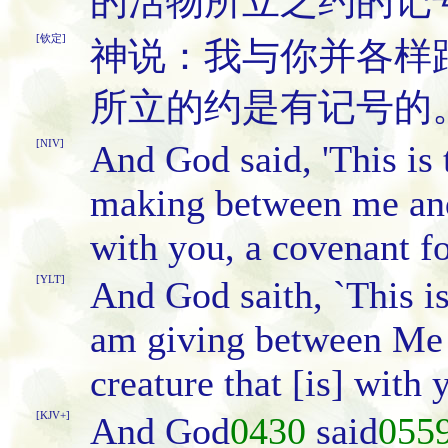
的活物所立之约的记
[钦定]
神说：我与你并各样
所立的约是有记号的
[NIV]
And God said, 'This is 
making between me and
with you, a covenant fo
[YLT]
And God saith, `This is
am giving between Me 
creature that [is] with
[KJV+]
And God
0430
said
055