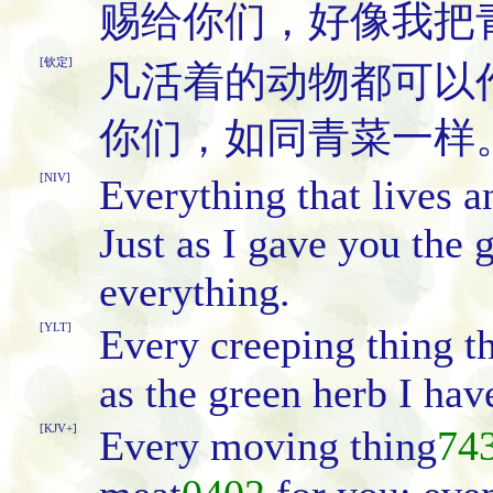
赐给你们，好像我把
[钦定]
凡活着的动物都可以
你们，如同青菜一样
[NIV]
Everything that lives a
Just as I gave you the 
everything.
[YLT]
Every creeping thing tha
as the green herb I hav
[KJV+]
Every moving thing
74