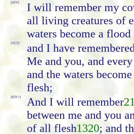
[NIV]
I will remember my co
all living creatures of
waters become a flood t
[YLT]
and I have remembered
Me and you, and every 
and the waters become 
flesh;
[KJV+]
And I will remember
2
between me and you an
of all flesh
1320
; and t