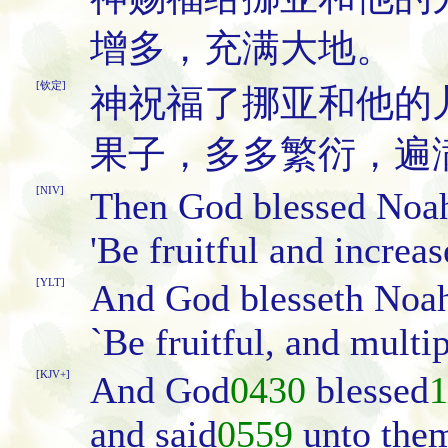
增多，充满大地。
[钦定]
神祝福了挪亚和他的
果子，多多繁衍，遍
[NIV]
Then God blessed Noah 
'Be fruitful and increas
[YLT]
And God blesseth Noah,
`Be fruitful, and multip
[KJV+]
And God
0430
blessed
1
and said
0559
unto them