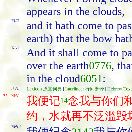
appears in the clouds,
[YLT]
and it hath come to pa
earth) that the bow hat
[KJV+]
And it shall come to pa
over the earth
0776
, th
in the cloud
6051
:
[工具]
Lexicon 原文词典
|
Interlinear 行间翻译
|
Hebrew Te
9:15
[和合]
我便记
念我与你们
14
约，水就再不泛滥毁
[和合+]