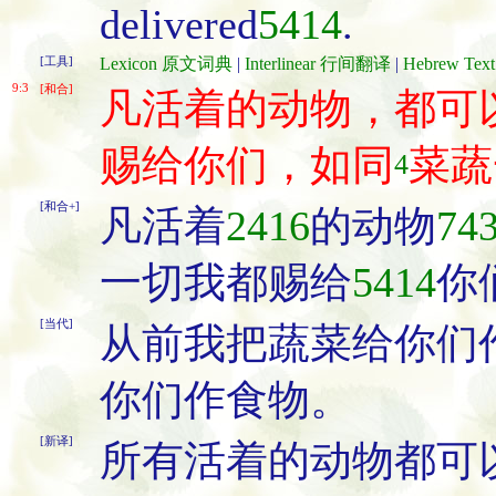
delivered
5414
.
[工具]
Lexicon 原文词典
|
Interlinear 行间翻译
|
Hebrew Te
9:3
[和合]
凡活着的动物，都可
赐给你们，如同
菜蔬
4
[和合+]
凡活着
2416
的动物
74
一切我都赐给
5414
你
[当代]
从前我把蔬菜给你们
你们作食物。
[新译]
所有活着的动物都可