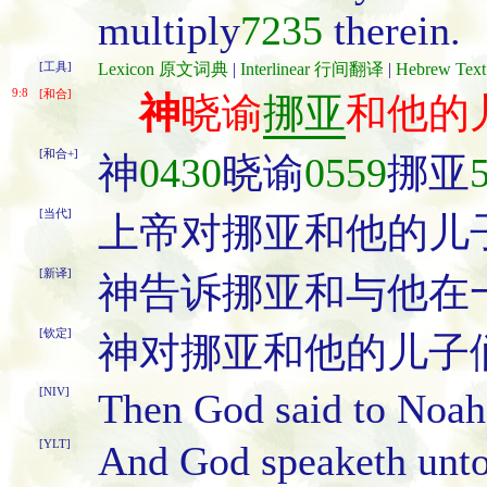
multiply
7235
therein.
[工具]
Lexicon 原文词典
|
Interlinear 行间翻译
|
Hebrew Te
9:8
[和合]
神
晓谕
挪亚
和他的
[和合+]
神
0430
晓谕
0559
挪亚
[当代]
上帝对挪亚和他的儿
[新译]
神告诉挪亚和与他在
[钦定]
神对挪亚和他的儿子
[NIV]
Then God said to Noah 
[YLT]
And God speaketh unto