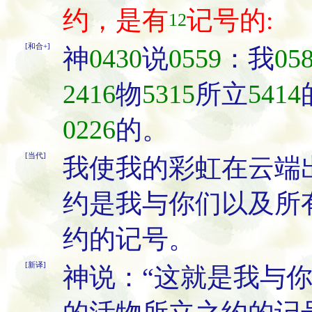
约，是有
记号的:
12
[和合+]
神
0430
说
0559
：我
05
2416
物
5315
所立
5414
0226
的。
[当代]
我使我的彩虹在云端
约是我与你们以及所
约的记号。
[新译]
神说：“这就是我与