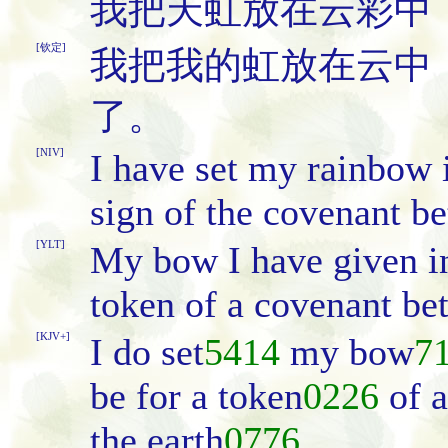
我把天虹放在云彩中
[钦定]
我把我的虹放在云中
了。
[NIV]
I have set my rainbow i
sign of the covenant b
[YLT]
My bow I have given in 
token of a covenant be
[KJV+]
I do set
5414
my bow
7
be for a token
0226
of a
the earth
0776
.