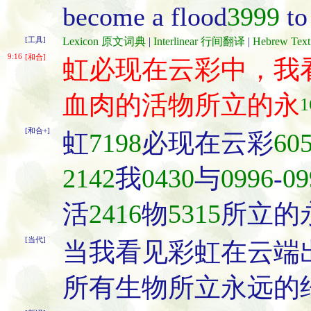
become a flood
3999
to
[工具]
Lexicon 原文词典
|
Interlinear 行间翻译
|
Hebrew Te
9:16
[和合]
虹必现在云彩中，我
血肉的活物所立的永
1
[和合+]
虹
7198
必现在云彩
60
2142
我
0430
与
0996
-
09
活
2416
物
5315
所立的
[当代]
当我看见彩虹在云端
所有生物所立永远的