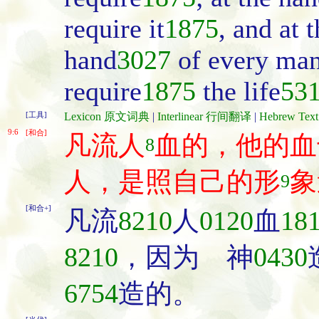
require it
1875
, and at 
hand
3027
of every man
require
1875
the life
53
[工具]
Lexicon 原文词典
|
Interlinear 行间翻译
|
Hebrew Te
9:6
[和合]
凡流人
血的，他的血
8
人，是照自己的形
象
9
[和合+]
凡流
8210
人
0120
血
18
8210
，因为 神
0430
6754
造的。