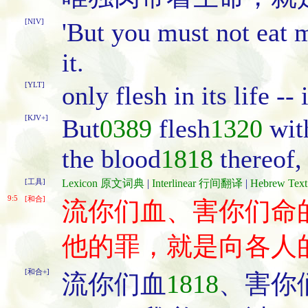
[NIV]
'But you must not eat me
it.
[YLT]
only flesh in its life --
[KJV+]
But
0389
flesh
1320
with
the blood
1818
thereof, 
[工具]
Lexicon 原文词典
|
Interlinear 行间翻译
|
Hebrew Te
9:5
[和合]
流你们血、害你们命
他的罪，就是向各人
[和合+]
流你们血
1818
、害你