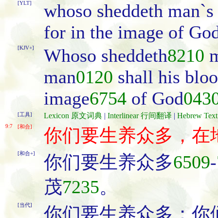
[YLT]
whoso sheddeth man`s b
for in the image of G
[KJV+]
Whoso sheddeth
8210
m
man
0120
shall his blo
image
6754
of God
043
[工具]
Lexicon 原文词典
|
Interlinear 行间翻译
|
Hebrew Te
9:7
[和合]
你们要生养众多，在
[和合+]
你们要生养众多
6509
-
茂
7235
。
[当代]
你们要生养众多；你