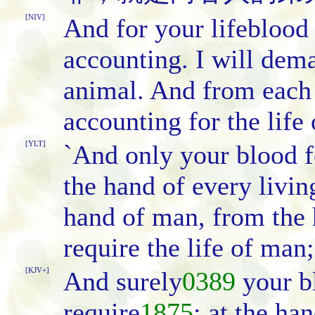
[NIV]
And for your lifeblood
accounting. I will dem
animal. And from each 
accounting for the life
[YLT]
`And only your blood fo
the hand of every living
hand of man, from the 
require the life of man;
[KJV+]
And surely
0389
your b
require
1875
; at the ha