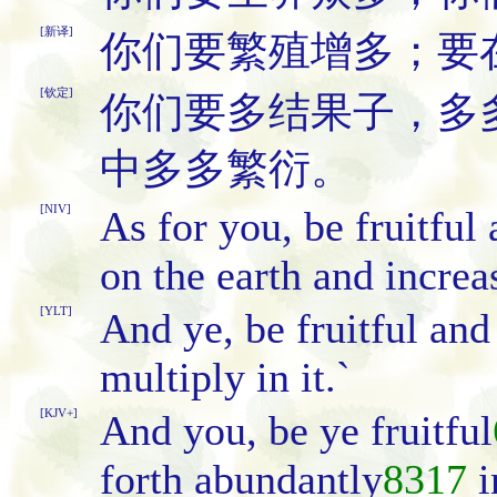
[新译]
你们要繁殖增多；要
[钦定]
你们要多结果子，多
中多多繁衍。
[NIV]
As for you, be fruitful
on the earth and increas
[YLT]
And ye, be fruitful and
multiply in it.`
[KJV+]
And you, be ye fruitful
forth abundantly
8317
i