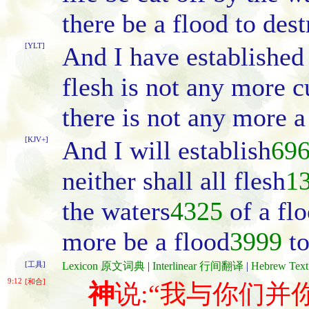
there be a flood to dest
[YLT]
And I have established
flesh is not any more c
there is not any more a
[KJV+]
And I will establish
69
neither shall all flesh
1
the waters
4325
of a fl
more be a flood
3999
to
[工具]
Lexicon 原文词典
|
Interlinear 行间翻译
|
Hebrew Te
9:12
[和合]
神
说:“我与你们