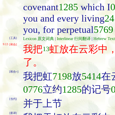
covenant
1285
which I
you and every living
24
you, for perpetual
5769
[工具]
Lexicon 原文词典
|
Interlinear 行间翻译
|
Hebrew Te
9:13
[和合]
我把
虹放在云彩中
13
了。
[和合+]
我把虹
7198
放
5414
在
0776
立约
1285
的记号
[当代]
并于上节
[新译]