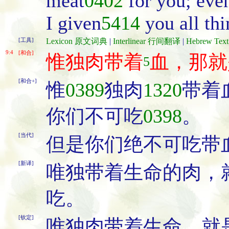
meat
0402
for you; even
I given
5414
you all thi
[工具]
Lexicon 原文词典
|
Interlinear 行间翻译
|
Hebrew Te
9:4
[和合]
惟独肉带着
血，那就
5
[和合+]
惟
0389
独肉
1320
带着
你们不可吃
0398
。
[当代]
但是你们绝不可吃带
[新译]
唯独带着生命的肉，
吃。
[钦定]
唯独肉带着生命，就