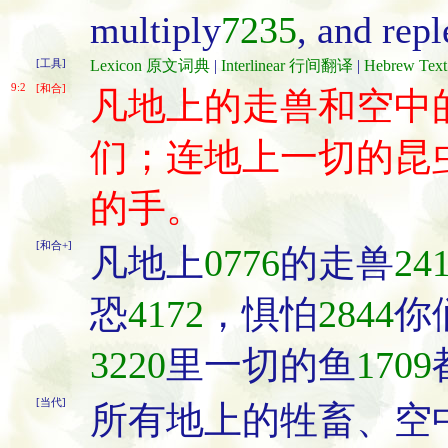
multiply
7235
, and repl
[工具]
Lexicon 原文词典
|
Interlinear 行间翻译
|
Hebrew Te
9:2
[和合]
凡地上的走兽和空中
们；连地上一切的昆
的手。
[和合+]
凡地上
0776
的走兽
24
恐
4172
，惧怕
2844
你
3220
里一切的鱼
1709
[当代]
所有地上的牲畜、空