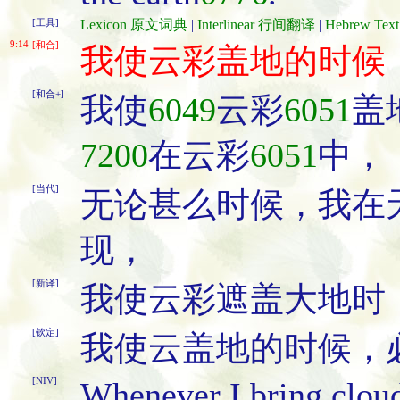
[工具]
Lexicon 原文词典
|
Interlinear 行间翻译
|
Hebrew Te
9:14
[和合]
我使云彩盖地的时候
[和合+]
我使
6049
云彩
6051
盖
7200
在云彩
6051
中，
[当代]
无论甚么时候，我在
现，
[新译]
我使云彩遮盖大地时
[钦定]
我使云盖地的时候，
[NIV]
Whenever I bring cloud