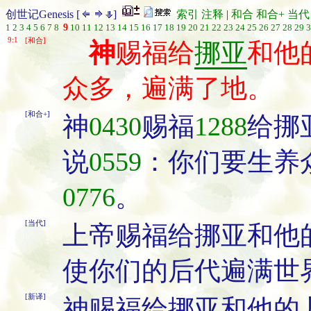
创世记Genesis [
]
索引
注释
|
和合
和合+
当代
1
2
3
4
5
6
7
8
9
10
11
12
13
14
15
16
17
18
19
20
21
22
23
24
25
26
27
28
29
3
9:1
[和合]
神
赐福给
挪亚
和他
众多，遍满了地。
[和合+]
神
0430
赐福
1288
给挪
说
0559
：你们要生养
0776
。
[当代]
上帝赐福给挪亚和他
使你们的后代遍满世
[新译]
神赐福给挪亚和他的