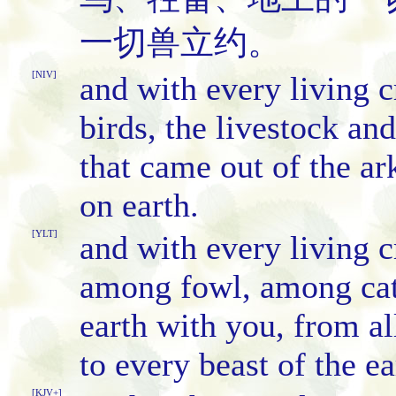
一切兽立约。
[NIV]
and with every living c
birds, the livestock and
that came out of the ar
on earth.
[YLT]
and with every living c
among fowl, among catt
earth with you, from al
to every beast of the ea
[KJV+]