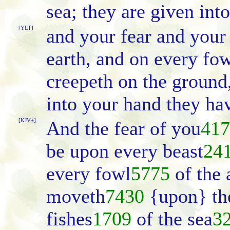
sea; they are given int
[YLT]
and your fear and your 
earth, and on every fow
creepeth on the ground, 
into your hand they ha
[KJV+]
And the fear of you
417
be upon every beast
24
every fowl
5775
of the 
moveth
7430
{upon} the
fishes
1709
of the sea
3