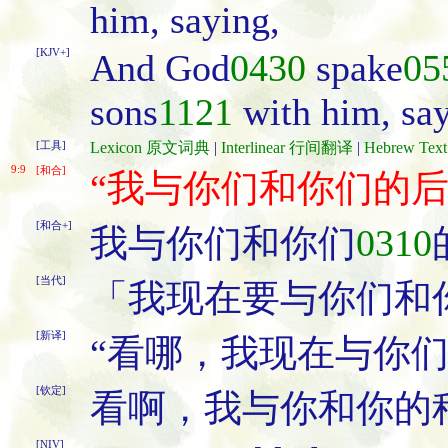
him, saying,
[KJV+]
And God
0430
spake
05
sons
1121
with him, sa
[工具]
Lexicon 原文词典
|
Interlinear 行间翻译
|
Hebrew Te
9:9
[和合]
“我与你们和你们的
[和合+]
我与你们和你们
0310
[当代]
「我现在要与你们和
[新译]
“看哪，我现在与你
[钦定]
看啊，我与你和你的
[NIV]