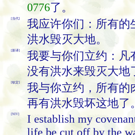
0776
了。
[当代]
我应许你们：所有的
洪水毁灭大地。
[新译]
我要与你们立约：凡
没有洪水来毁灭大地
[钦定]
我与你立约，所有的
再有洪水毁坏这地了
[NIV]
I establish my covenant
life be cut off by the w