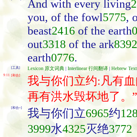
And with every living
2
you, of the fowl
5775
, 
beast
2416
of the earth
out
3318
of the ark
839
earth
0776
.
[工具]
Lexicon 原文词典
|
Interlinear 行间翻译
|
Hebrew Te
9:11
[和合]
我与你们立约:凡有
再有洪水毁坏地了。
[和合+]
我与你们立
6965
约
12
3999
水
4325
灭绝
3772