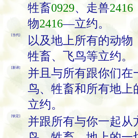
牲畜
0929
、走兽
2416
物
2416
―立约。
[当代]
以及地上所有的动物
牲畜、飞鸟等立约。
[新译]
并且与所有跟你们在
鸟、牲畜和所有地上
立约。
[钦定]
并跟所有与你一起从
鸟、牲畜、地上的一