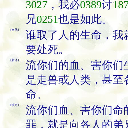
3027
，我必
0389
讨
18
兄
0251
也是如此。
[当代]
谁取了人的生命，我
要处死。
[新译]
流你们的血、害你们
是走兽或人类，甚至
命。
[钦定]
流你们血、害你们命
罪，就是向各人的弟