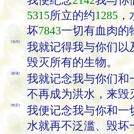
我便纪念
2142
我与你
5315
所立的约
1285
，
坏
7843
一切有血肉的
[当代]
我就记得我与你们以
毁灭所有的生物。
[新译]
我就记念我与你们和
不再成为洪水，来毁
[钦定]
我便记念我与你和一
水就再不泛滥、毁坏