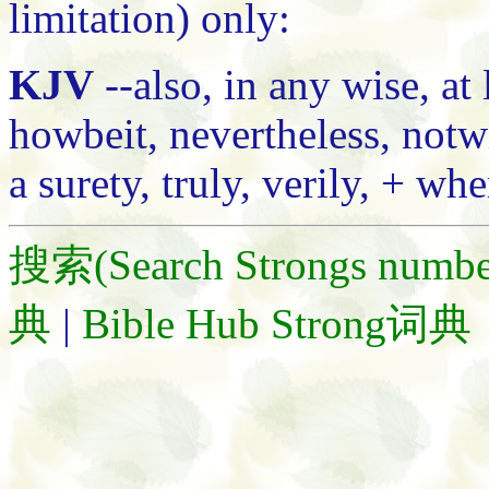
limitation) only:
KJV
--also, in any wise, at 
howbeit, nevertheless, notwi
a surety, truly, verily, + whe
搜索(Search Strongs numbe
典
|
Bible Hub Strong词典