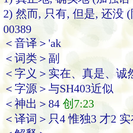
2) 然而, 只有, 但是, 还没
00389
＜音译＞'ak
＜词类＞副
＜字义＞实在、真是、诚
＜字源＞与SH403近似
＜神出＞84
创7:23
＜译词＞只4 惟独3 才2 