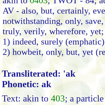
akin to
0403
; TWOT - 84; a
AV - also, but, certainly, ev
notwithstanding, only, save, 
truly, verily, wherefore, yet;
1) indeed, surely (emphatic)
2) howbeit, only, but, yet (re
Transliterated: 'ak
Phonetic: ak
Text: akin to
403
; a particl