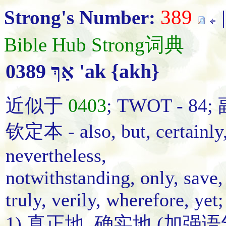
389
Strong's Number:
Bible Hub Strong词典
0389 אַךְ 'ak {akh}
近似于
0403
; TWOT - 84
钦定本 - also, but, certainly,
nevertheless,
notwithstanding, only, save, 
truly, verily, wherefore, yet;
1) 真正地, 确实地 (加强语