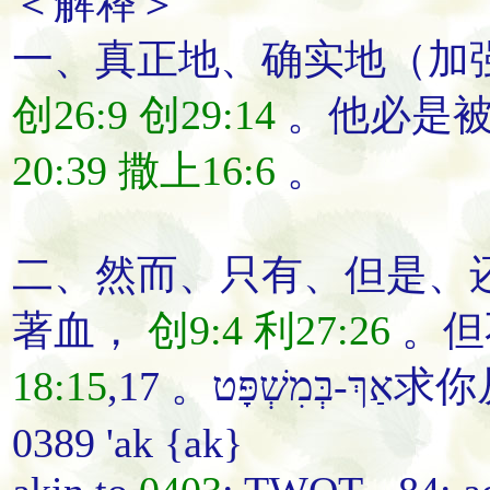
＜解释＞
一、
真正地
、
确实地
（加
创26:9
创29:14
。
他
必
是
20:39
撒上16:6
。
二、
然而
、
只有
、
但是
、
著血
，
创9:4
利27:26
。
但
18:15
,17 。אַךְ-בְּמִשְׁפָּט
求
你
0389 'ak {ak}