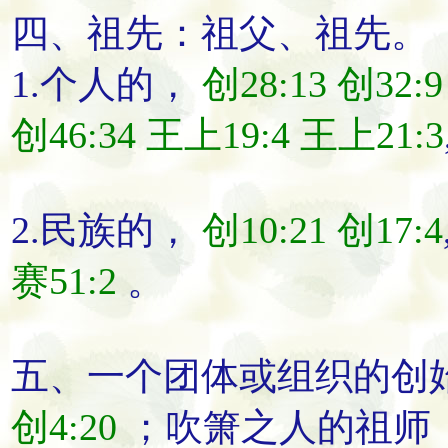
四、
祖先
：
祖父
、
祖先
。
1.个人的，
创28:13
创32:9
创46:34
王上19:4
王上21:3
2.民族的，
创10:21
创17:4
赛51:2
。
五、一个团体或组织的
创
创4:20
；吹箫之人的
祖师