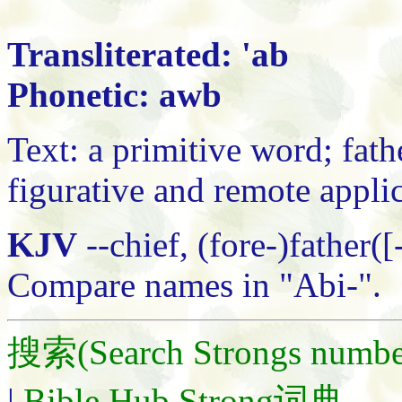
Transliterated: 'ab
Phonetic: awb
Text: a primitive word; fathe
figurative and remote applic
KJV
--chief, (fore-)father([
Compare names in "Abi-".
搜索(Search Strongs number
|
Bible Hub Strong词典