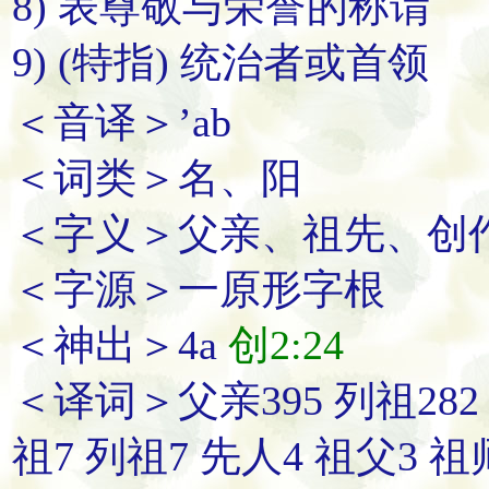
8) 表尊敬与荣誉的称谓
9) (特指) 统治者或首领
＜音译＞’ab
＜词类＞名、阳
＜字义＞父亲、祖先、创
＜字源＞一原形字根
＜神出＞4a
创2:24
＜译词＞父亲395 列祖282 父
祖7 列祖7 先人4 祖父3 祖