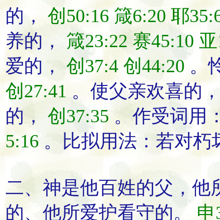
的，
创50:16
箴6:20
耶35:
养的，
箴23:22
赛45:10
亚1
爱的，
创37:4
创44:20
。
创27:41
。使父亲欢喜的
的，
创37:35
。作受词用
5:16
。比拟用法：
若对朽
二、神是他百姓的
父
，他
的、他所爱护看守的。
申3