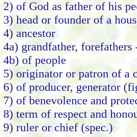
2) of God as father of his p
3) head or founder of a hous
4) ancestor
4a) grandfather, forefathers 
4b) of people
5) originator or patron of a c
6) of producer, generator (fi
7) of benevolence and protec
8) term of respect and hono
9) ruler or chief (spec.)