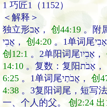
1 巧匠1（1152）
＜解释＞
独立形אָב，
创44:19
אֲבִי，
创4:20
创12:1
。2单阳词尾אָבִיו，
14:10
。复数：复阳אָבֹת，
6:25
。1单词尾אֲבֹתַי，
创47
4:38
一、个人的
父
。
创2:24
出1