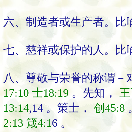
六、
制造者
或
生产者
。比
七、
慈祥
或
保护的人
。比
八、
尊敬
与
荣誉
的称谓－
17:10
士18:19
。先知，
王
13:14
,14 。策士，
创45:8
2:13
箴4:1
6 。