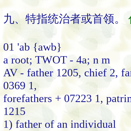
九、特指
统治者
或
首领
。
01 'ab {awb}
a root; TWOT - 4a; n m
AV - father 1205, chief 2, fa
0369 1,
forefathers + 07223 1, patri
1215
1) father of an individual