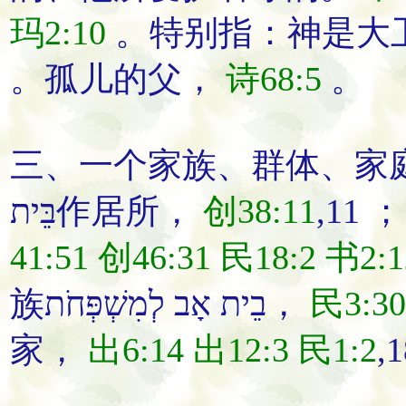
玛2:10
。特别指：神是大
。孤儿的父，
诗68:5
。
三、一个家族、群体、家
בֵּית作居所，
创38:11
,11 
41:51
创46:31
民18:2
书2:1
族בֵית אָב לְמִשְׁפְּחֹת，
民3:30
家，
出6:14
出12:3
民1:2
,