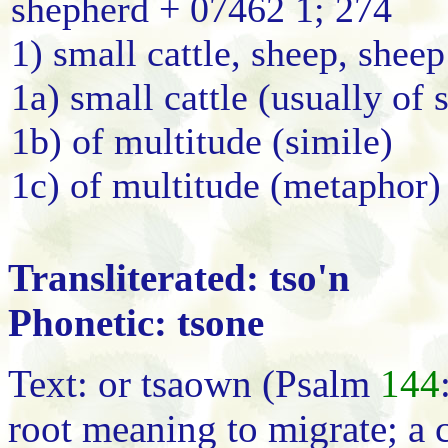
shepherd + 07462 1; 274
1) small cattle, sheep, sheep
1a) small cattle (usually of
1b) of multitude (simile)
1c) of multitude (metaphor)
Transliterated: tso'n
Phonetic: tsone
Text: or tsaown (Psalm
144
root meaning to migrate; a c