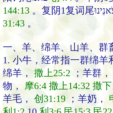
144:13
31:43
。
一、
羊
、
绵羊
、
山羊
、
群
1.
小牛
，经常指一群绵羊
绵羊，
撒上25:2
；羊群
物，
摩6:4
撒上14:32
撒下1
羊毛，
创31:19
；羊奶，
利1:2
,10
利3:6
民15:3
民22