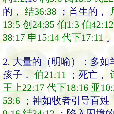
的，
结36:38
；首生的，
13:5
创24:35
伯1:3
伯42:12
38:17
申15:14
代下17:11
。
2. 大量的（明喻）：
多如
孩子，
伯21:11
；死亡，
王上22:17
代下18:16
亚10:
53:6
；神如牧者引导百姓
9:16
结34:12
；陷入困境