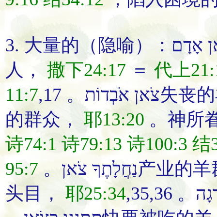
3. 大量的（隐喻）：ָדָם
人，
撒下24:17
＝
代上21:
11:7
,17 。צֹאן אֹבְדוֹת失丧的
的
群众
，
耶13:20
诗74:1
诗79:13
诗100:3
结3
95:7
。נַחֲלָתֶךָ צֹאן
产业的
羊
头目
，
耶25:34
,35,36