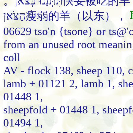
。תִּתְּנֵנוּ כְּצֹאן
快要被吃的
羊
הַצֹּאן瘦弱的
羊
（以东），
06629 tso'n {tsone} or ts@
from an unused root meanin
coll
AV - flock 138, sheep 110, c
lamb + 01121 2, lamb 1, she
01448 1,
sheepfold + 01448 1, sheepf
01494 1,