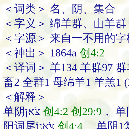
＜词类＞ 名、阴、集合
＜字义＞ 绵羊群、山羊群
＜字源＞ 来自一不用的字
＜神出＞ 1864a
创4:2
＜译词＞ 羊134 羊群97 群
畜2 全群1 母绵羊1 羊羔1 (2
＜解释＞
单阴צֹאן
创4:2
创29:9
阳词尾צֹאנוֹ
创4:4