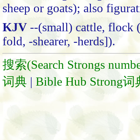
sheep or goats); also figura
KJV
--(small) cattle, flock 
fold, -shearer, -herds]).
搜索(Search Strongs numbe
词典
|
Bible Hub Strong