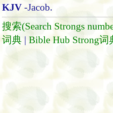
KJV
-Jacob.
搜索(Search Strongs numbe
词典
|
Bible Hub Strong