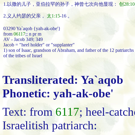
1.以撒的儿子，亚伯拉罕的孙子，神曾七次向他显现：
创28:10
2.义人约瑟的父亲，
太1:15
-16 。
03290 Ya`aqob {yah-ak-obe'}
from
06117
;; n pr m
AV - Jacob 349; 349
Jacob = "heel holder" or "supplanter"
1) son of Isaac, grandson of Abraham, and father of the 12 patriarchs
of the tribes of Israel
Transliterated: Ya`aqob
Phonetic: yah-ak-obe'
Text: from
6117
; heel-catch
Israelitish patriarch: