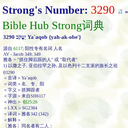
3290
Strong's Number:
Bible Hub Strong词典
3290 יַעֲקֹב Ya`aqob {yah-ak-obe'}
源自
6117
; 阳性专有名词 人名
AV - Jacob 349; 349
雅各 = "抓住脚后跟的人" 或 "取代者"
1) 以撒之子, 亚伯拉罕之孙, 及以色列十二支派的族长之祖
03290
＜音译＞Ya`aqob
＜词类＞名、专、阳
＜字义＞抓脚跟者
＜字源＞来自SH6117
＜神出＞
创25:26
＜LXX＞SG2384
＜译词＞雅各342 (342)
＜解释＞
〔雅各〕同名者有二人：