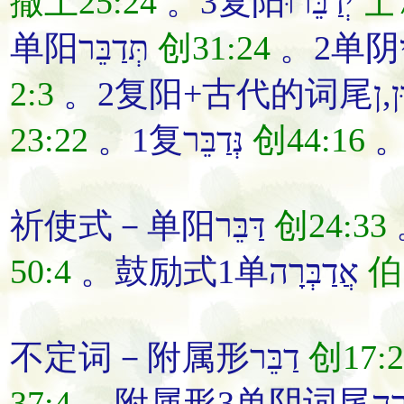
撒上25:24
。3复阳יְדַבֵּרוּ
士7
单阳תְּדַבֵּר
创31:24
2:3
23:22
。1复נְּדַבֵּר
创44:16
祈使式－单阳דַּבֵּר
创24:33
50:4
。鼓励式1单אֲדַבְּרָה
伯
不定词－附属形דַבֵּר
创17:2
37:4