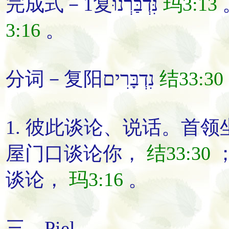
完成式－1复נִּדְבַּרְנוּ
玛3:13
3:16
。
分词－复阳נִדְבָּרִים
结33:30
1.
彼此谈论
、
说话
。
首领
屋门口
谈论
你
，
结33:30
谈论
，
玛3:16
。
三、Piel