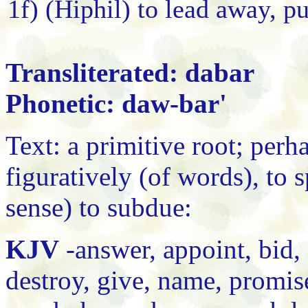
1f) (Hiphil) to lead away, pu
Transliterated: dabar
Phonetic: daw-bar'
Text: a primitive root; perh
figuratively (of words), to s
sense) to subdue:
KJV
-answer, appoint, bid
destroy, give, name, promis