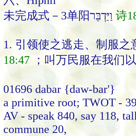
六、Hiphil
未完成式－3单阳וַיַּדְבֵּר
诗18
1.
引领使之逃走
、
制服之
18:47
；
叫
万民
服
在我们
01696 dabar {daw-bar'}
a primitive root; TWOT - 39
AV - speak 840, say 118, tal
commune 20,