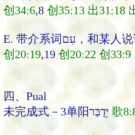
创34:6
,8
创35:13
出31:18
出
E. 带介系词עִם，和某人
说
创20:19
,19
创20:22
创33:9
四、Pual
未完成式－3单阳יְּדֻבַּר
歌8: