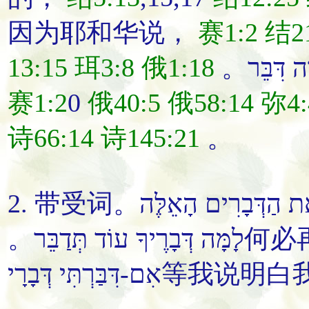
因为耶和华
说
，
赛1:2
结21
13:15
珥3:8
俄1:18
。ה דִּבֵּר
赛1:2
0
俄40:5
俄58:14
弥4:
诗66:14
诗145:21
。
2. 带受词。ת הַדְּבָרִים הָאֵלֶּה
。לָמָּה דְּבָרֶיךָ עוֹד תְּדַבֵּר
何必
אִם-דִּבַּרְתִּי דְּבָרָי
等我
说明白