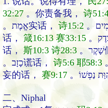
1.
说话
。
说
得有理
，
民27
32:27
。
你
责备
我
，
诗51:
。אֱמֶת实话，
诗15:2
话，
箴16:13
赛33:15
话，
斯10:3
诗28:3
。
。כָזָב谎话，
诗5:6
耶58:3
妄的话，
赛9:17
二、Niphal