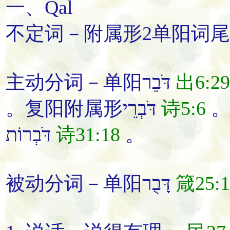
一、Qal
主动分词－单阳דֹּבֵר
出6:29
。复阳附属形דֹּבְרֵי
诗5:6
דֹּבְרוֹת
诗31:18
。
被动分词－单阳דָּבֻר
箴25:1