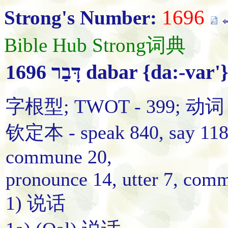
1696
Strong's Number:
Bible Hub Strong词典
1696 דָּבַר dabar {da:-var'
字根型; TWOT - 399; 动词
钦定本 - speak 840, say 118, t
commune 20,
pronounce 14, utter 7, com
1) 说话