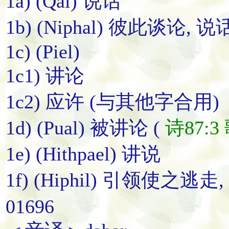
1a) (Qal) 说话
1b) (Niphal) 彼此谈论, 说
1c) (Piel)
1c1) 讲论
1c2) 应许 (与其他字合用)
1d) (Pual) 被讲论 (
诗87:3
1e) (Hithpael) 讲说
1f) (Hiphil) 引领使之逃
01696