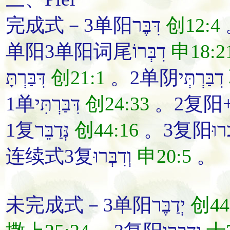
完成式－3单阳דִּבֶּר
创12:4
单阳3单阳词尾דִבְּרוֹ
申18:2
דִּבַּרְתָּ
创21:1
。2单阴דִבַּרְתְּי
1单דִּבַּרְתִּי
创24:33
1复נְּדַבֵּר
创44:16
连续式3复וְדִבְּרוּ
申20:5
。
未完成式－3单阳יְדַבֶּר
创44