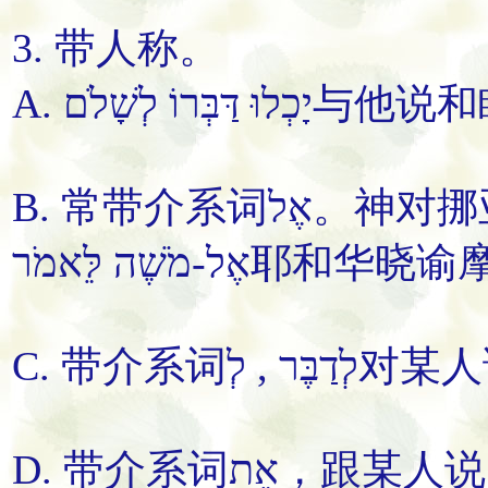
3. 带人称。
A. יָכְלוּ דַּבְּרוֹ לְשָׁלֹם
与他
说
和
B. 常带介系词אֶל。
神对挪
אֶל-מֹשֶׁה לֵּאמֹר
耶和华
晓谕
C. 带介系词לְדַבֶּר , לְ对某人
D. 带介系词אֵת，跟某人
说