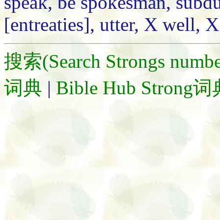
speak, be spokesman, subdue,
[entreaties], utter, X well, 
搜索(Search Strongs numbe
词典
|
Bible Hub Strong