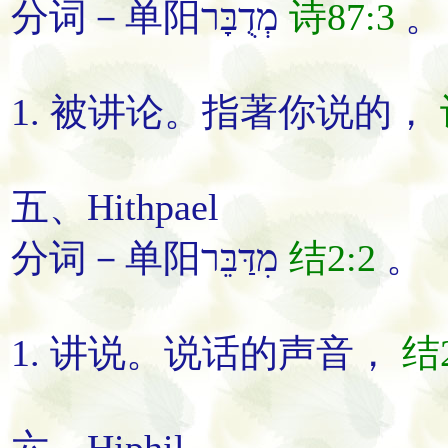
分词－单阳מְדֻבָּר
诗87:3
。
1.
被讲论
。
指著你
说
的
，
五、Hithpael
分词－单阳מִדַּבֵּר
结2:2
。
1.
讲说
。
说话
的声音
，
结2