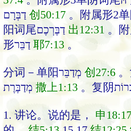
דַבְּרָם
创50:17
阳词尾דַבֶּרְכֶם
出12:31
形דַבֵּר
耶7:13
。
分词－单阳מְדַבֵּר
创27:6
מְדַבֶּרֶת
撒上1:13
1.
讲论
。
说
的是
，
申18:1
的
，
结5:13
,15,17
结12:25