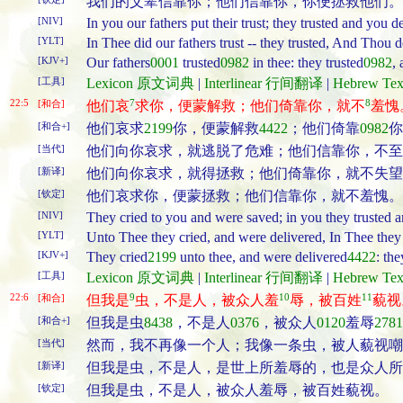
我们的父辈信靠你；他们信靠你，你便拯救他们。
[NIV]
In you our fathers put their trust; they trusted and you d
[YLT]
In Thee did our fathers trust -- they trusted, And Thou d
[KJV+]
Our fathers
0001
trusted
0982
in thee: they trusted
0982
, 
[工具]
Lexicon 原文词典
|
Interlinear 行间翻译
|
Hebrew T
22:5
7
8
[和合]
他们哀
求你，便蒙解救；他们倚靠你，就不
羞愧
[和合+]
他们哀求
2199
你，便蒙解救
4422
；他们倚靠
0982
你
[当代]
他们向你哀求，就逃脱了危难；他们信靠你，不至
[新译]
他们向你哀求，就得拯救；他们倚靠你，就不失望
[钦定]
他们哀求你，便蒙拯救；他们信靠你，就不羞愧。
[NIV]
They cried to you and were saved; in you they trusted 
[YLT]
Unto Thee they cried, and were delivered, In Thee they
[KJV+]
They cried
2199
unto thee, and were delivered
4422
: the
[工具]
Lexicon 原文词典
|
Interlinear 行间翻译
|
Hebrew T
22:6
9
10
11
[和合]
但我是
虫，不是人，被众人羞
辱，被百姓
藐视
[和合+]
但我是虫
8438
，不是人
0376
，被众人
0120
羞辱
2781
[当代]
然而，我不再像一个人；我像一条虫，被人藐视嘲
[新译]
但我是虫，不是人，是世上所羞辱的，也是众人所
[钦定]
但我是虫，不是人，被众人羞辱，被百姓藐视。