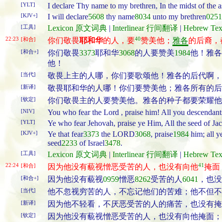
[YLT]
I declare Thy name to my brethren, In the midst of the 
[KJV+]
I will declare
5608
thy name
8034
unto my brethren
0251
[工具]
Lexicon 原文词典
|
Interlinear 行间翻译
|
Hebrew T
22:23
40
[和合]
你们敬畏
耶和华
的人，要
赞美他；
雅各
的后裔，
[和合+]
你们敬畏
3373
耶和华
3068
的人要赞美
1984
他！雅各
他！
[当代]
敬畏上主的人哪，你们要歌颂他！雅各的后代啊，
[新译]
敬畏耶和华的人哪！你们要赞美他；雅各所有的后
[钦定]
你们敬畏主的人要赞美他。雅各的种子都要荣耀他
[NIV]
You who fear the Lord , praise him! All you descendants
[YLT]
Ye who fear Jehovah, praise ye Him, All the seed of Jac
[KJV+]
Ye that fear
3373
the LORD
3068
, praise
1984
him; all y
seed
2233
of Israel
3478
.
[工具]
Lexicon 原文词典
|
Interlinear 行间翻译
|
Hebrew T
22:24
41
[和合]
因为他没有藐视憎恶受苦的人，也没有向他
掩面
[和合+]
因为他没有藐视
0959
憎恶
8262
受苦的人
6041
，也没
[当代]
他不忽视穷苦的人，不忘记他们的苦难；他不但不
[新译]
因为他不轻看，不厌恶受苦的人的痛苦，也没有掩
[钦定]
因为他没有藐视憎恶受苦的人，也没有向他掩面；