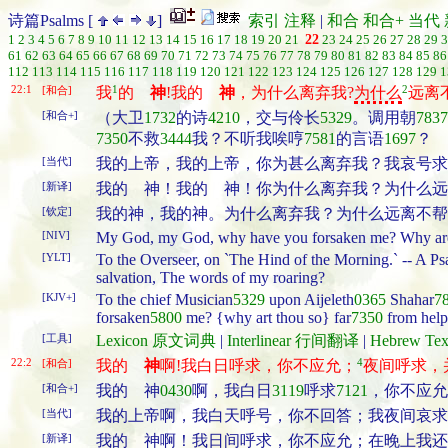
诗篇Psalms [
]
索引
注释
|
和合
和合+
当代
1
2
3
4
5
6
7
8
9
10
11
12
13
14
15
16
17
18
19
20
21
22
23
24
25
26
27
28
29
3
61
62
63
64
65
66
67
68
69
70
71
72
73
74
75
76
77
78
79
80
81
82
83
84
85
86
112
113
114
115
116
117
118
119
120
121
122
123
124
125
126
127
128
129
1
22:1
1
2
[和合]
我
的
神
!我的
神
，为什么离弃我?
为什么
远离
[和合+]
（大卫
1732
的诗
4210
，交与伶长
5329
。调用朝
7837
7350
不救
3444
我？不听我唉哼
7581
的言语
1697
？
[当代]
我的上帝，我的上帝，你为甚么离弃我？我哀号求
[新译]
我的 神！我的 神！你为什么离弃我？为什么远
[钦定]
我的神，我的神。为什么离弃我？为什么远离不帮
[NIV]
My God, my God, why have you forsaken me? Why are y
[YLT]
To the Overseer, on `The Hind of the Morning.` -- A
salvation, The words of my roaring?
[KJV+]
To the chief Musician
5329
upon Aijeleth
0365
Shahar
7
forsaken
5800
me? {why art thou so} far
7350
from help
[工具]
Lexicon 原文词典
|
Interlinear 行间翻译
|
Hebrew T
22:2
4
[和合]
我的
神
啊!我白日呼求，你不应允；
夜间呼求，
[和合+]
我的 神
0430
啊，我白日
3119
呼求
7121
，你不应允
[当代]
我的上帝啊，我白天呼号，你不回答；我夜间哀求
[新译]
我的 神啊！我日间呼求，你不应允；在晚上我还