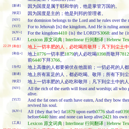
[新译]
因为国度是属于耶和华的，他是掌管万国的。
[钦定]
因为国度是主的；他是列邦的管理者。
[NIV]
for dominion belongs to the Lord and he rules over the 
[YLT]
For to Jehovah [is] the kingdom, And He is ruling amon
[KJV+]
For the kingdom
4410
{is} the LORD'S
3068
: and he {
[工具]
Lexicon 原文词典
|
Interlinear 行间翻译
|
Hebrew T
22:29
[和合]
地上一切丰肥的人，必吃喝而敬拜；凡下到尘土中
[和合+]
地上
0776
一切丰肥
1879
的人必吃喝
0398
而敬拜
7812
前
6440
下拜
3766
。
[当代]
地上高傲的人都要俯伏在他面前；一切必死的人都
[新译]
地上所有富足的人，都必吃喝、敬拜；所有下到尘
[钦定]
地上一切丰肥的人必吃和敬拜；凡下到尘土中的人
[NIV]
All the rich of the earth will feast and worship; all w
alive.
[YLT]
And the fat ones of earth have eaten, And they bow th
revived his soul.
[KJV+]
All {they that be} fat
1879
upon earth
0776
shall eat
039
before
6440
him: and none can keep alive
2421
his own 
[工具]
Lexicon 原文词典
|
Interlinear 行间翻译
|
Hebrew T