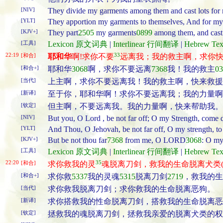
[NIV]
They divide my garments among them and cast lots for 
[YLT]
They apportion my garments to themselves, And for my cl
[KJV+]
They part
2505
my garments
0899
among them, and cast
[工具]
Lexicon 原文词典
|
Interlinear 行间翻译
|
Hebrew T
22:19
33
[和合]
耶和华
啊!求你不要
远离我；我的救主啊，求你
[和合+]
耶和华
3068
啊，求你不要远离
7368
我！我的救主
03
[当代]
上主啊，求你不要远离我！我的救主啊，快来救援
[新译]
至于你，耶和华啊！求你不要远离我；我的力量啊
[钦定]
但主啊，不要远离我。我的力量啊，快来帮助我。
[NIV]
But you, O Lord , be not far off; O my Strength, come 
[YLT]
And Thou, O Jehovah, be not far off, O my strength, to
[KJV+]
But be not thou far
7368
from me, O LORD
3068
: O my
[工具]
Lexicon 原文词典
|
Interlinear 行间翻译
|
Hebrew T
22:20
35
[和合]
求你救我的灵
魂脱离刀剑，救我的生命脱离犬类(“
[和合+]
求你救
5337
我的灵魂
5315
脱离刀剑
2719
，救我的生
[当代]
求你救我脱离刀剑；求你救我的生命脱离恶狗。
[新译]
求你搭救我的性命脱离刀剑，搭救我的生命脱离恶
[钦定]
拯救我的魂脱离刀剑，拯救我亲爱的脱离犬类的权