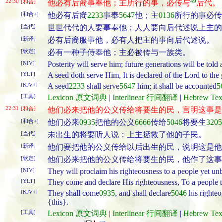
22:30
49
[和合]
他必有后裔事奉他；主所行的事，必传与
后代。
[和合+]
他必有后裔
2233
事奉
5647
他；主
0136
所行的事必传
[当代]
世世代代的人要事奉他；人人要向后代述说上主的
[新译]
必有后裔服事他，必有人把主的事向后代述说。
[钦定]
必有一种子侍奉他；主必被传与一族类。
[NIV]
Posterity will serve him; future generations will be told
[YLT]
A seed doth serve Him, It is declared of the Lord to the
[KJV+]
A seed
2233
shall serve
5647
him; it shall be accounted
5
[工具]
Lexicon 原文词典
|
Interlinear 行间翻译
|
Hebrew T
22:31
[和合]
他们必来把他的公义传给将要生的民，言明这事是
[和合+]
他们必来
0935
把他的公义
6666
传给
5046
将要生
3205
[当代]
未出生的将要听人说：上主拯救了他的子民。
[新译]
他们要把他的公义传给以后出生的民，说明这是他
[钦定]
他们必来把他的公义传给将要生的民，他作了这事
[NIV]
They will proclaim his righteousness to a people yet unb
[YLT]
They come and declare His righteousness, To a people t
[KJV+]
They shall come
0935
, and shall declare
5046
his righte
{this}.
[工具]
Lexicon 原文词典
|
Interlinear 行间翻译
|
Hebrew T