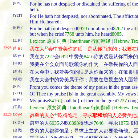
[NIV]
For he has not despised or disdained the suffering of the
help.
[YLT]
For He hath not despised, nor abominated, The afflictio
Him He heareth.
[KJV+]
For he hath not despised
0959
nor abhorred
8262
the affl
but when he cried
7768
unto him, he heard
8085
.
[工具]
Lexicon 原文词典
|
Interlinear 行间翻译
|
Hebrew T
22:25
42
[和合]
我在大
会中赞美你的话，是从你而来的；我要在
[和合+]
我在大
7227
会
6951
中赞美
8416
你的话是从你而来的
[当代]
我要在全会众面前歌颂你的作为，在敬畏你的人面
[新译]
在大会中，我赞美你的话是从你而来的；在敬畏耶
[钦定]
我在大会中的赞美属于你；我要在敬畏主的人面前
[NIV]
From you comes the theme of my praise in the great asse
[YLT]
Of Thee my praise [is] in the great assembly. My vows I
[KJV+]
My praise
8416
{shall be} of thee in the great
7227
congr
[工具]
Lexicon 原文词典
|
Interlinear 行间翻译
|
Hebrew T
22:26
44
[和合]
谦卑的人必
吃得饱足，寻求
耶和华
的人必赞美他
[和合+]
谦卑的人
6035
必吃
0398
得饱足
7646
；寻求
1875
耶和
[当代]
贫穷的人都得饱足；寻求上主的人都要歌颂他。愿
[新译]