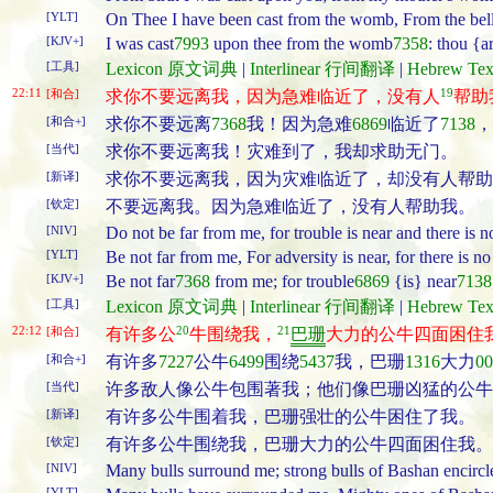
[YLT]
On Thee I have been cast from the womb, From the bel
[KJV+]
I was cast
7993
upon thee from the womb
7358
: thou {
[工具]
Lexicon 原文词典
|
Interlinear 行间翻译
|
Hebrew T
22:11
19
[和合]
求你不要远离我，因为急难临近了，没有人
帮助
[和合+]
求你不要远离
7368
我！因为急难
6869
临近了
7138
，
[当代]
求你不要远离我！灾难到了，我却求助无门。
[新译]
求你不要远离我，因为灾难临近了，却没有人帮助
[钦定]
不要远离我。因为急难临近了，没有人帮助我。
[NIV]
Do not be far from me, for trouble is near and there is n
[YLT]
Be not far from me, For adversity is near, for there is no
[KJV+]
Be not far
7368
from me; for trouble
6869
{is} near
7138
[工具]
Lexicon 原文词典
|
Interlinear 行间翻译
|
Hebrew T
22:12
20
21
[和合]
有许多公
牛围绕我，
巴珊
大力的公牛四面困住
[和合+]
有许多
7227
公牛
6499
围绕
5437
我，巴珊
1316
大力
00
[当代]
许多敌人像公牛包围著我；他们像巴珊凶猛的公牛
[新译]
有许多公牛围着我，巴珊强壮的公牛困住了我。
[钦定]
有许多公牛围绕我，巴珊大力的公牛四面困住我。
[NIV]
Many bulls surround me; strong bulls of Bashan encircl
[YLT]