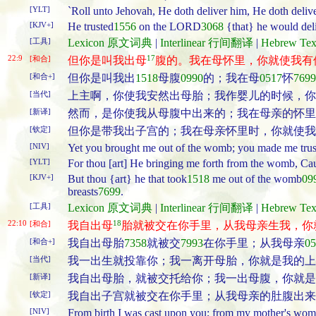
[YLT]
`Roll unto Jehovah, He doth deliver him, He doth delive
[KJV+]
He trusted
1556
on the LORD
3068
{that} he would del
[工具]
Lexicon 原文词典
|
Interlinear 行间翻译
|
Hebrew T
22:9
17
[和合]
但你是叫我出母
腹的。我在母怀里，你就使我有
[和合+]
但你是叫我出
1518
母腹
0990
的；我在母
0517
怀
7699
[当代]
上主啊，你使我安然出母胎；我作婴儿的时候，你
[新译]
然而，是你使我从母腹中出来的；我在母亲的怀里
[钦定]
但你是带我出子宫的；我在母亲怀里时，你就使我
[NIV]
Yet you brought me out of the womb; you made me trust
[YLT]
For thou [art] He bringing me forth from the womb, Cau
[KJV+]
But thou {art} he that took
1518
me out of the womb
09
breasts
7699
.
[工具]
Lexicon 原文词典
|
Interlinear 行间翻译
|
Hebrew T
22:10
18
[和合]
我自出母
胎就被交在你手里，从我母亲生我，你
[和合+]
我自出母胎
7358
就被交
7993
在你手里；从我母亲
05
[当代]
我一出生就投靠你；我一离开母胎，你就是我的上
[新译]
我自出母胎，就被交托给你；我一出母腹，你就是
[钦定]
我自出子宫就被交在你手里；从我母亲的肚腹出来
[NIV]
From birth I was cast upon you; from my mother's wo