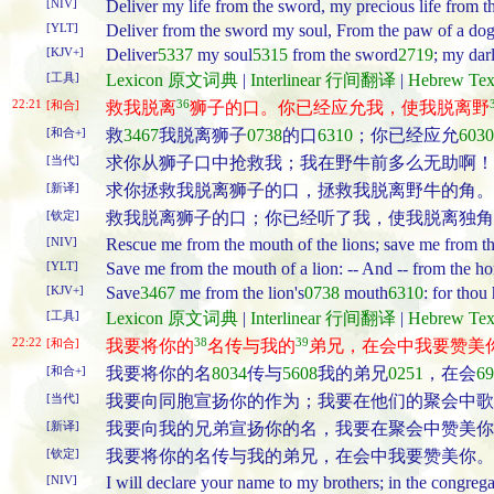
[NIV]
Deliver my life from the sword, my precious life from t
[YLT]
Deliver from the sword my soul, From the paw of a dog
[KJV+]
Deliver
5337
my soul
5315
from the sword
2719
; my dar
[工具]
Lexicon 原文词典
|
Interlinear 行间翻译
|
Hebrew T
22:21
36
[和合]
救我脱离
狮子的口。你已经应允我，使我脱离野
[和合+]
救
3467
我脱离狮子
0738
的口
6310
；你已经应允
6030
[当代]
求你从狮子口中抢救我；我在野牛前多么无助啊！
[新译]
求你拯救我脱离狮子的口，拯救我脱离野牛的角。
[钦定]
救我脱离狮子的口；你已经听了我，使我脱离独角
[NIV]
Rescue me from the mouth of the lions; save me from th
[YLT]
Save me from the mouth of a lion: -- And -- from the h
[KJV+]
Save
3467
me from the lion's
0738
mouth
6310
: for thou
[工具]
Lexicon 原文词典
|
Interlinear 行间翻译
|
Hebrew T
22:22
38
39
[和合]
我要将你的
名传与我的
弟兄，在会中我要赞美
[和合+]
我要将你的名
8034
传与
5608
我的弟兄
0251
，在会
69
[当代]
我要向同胞宣扬你的作为；我要在他们的聚会中歌
[新译]
我要向我的兄弟宣扬你的名，我要在聚会中赞美你
[钦定]
我要将你的名传与我的弟兄，在会中我要赞美你。
[NIV]
I will declare your name to my brothers; in the congregat