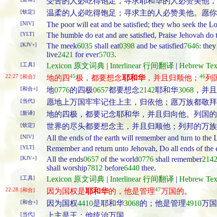
受苦的人必吃得饱足，寻求耶和华的人必赞美他，
[钦定]
温柔的人必吃得饱足；寻求主的人必赞美他。愿你
[NIV]
The poor will eat and be satisfied; they who seek the Lo
[YLT]
The humble do eat and are satisfied, Praise Jehovah do 
[KJV+]
The meek
6035
shall eat
0398
and be satisfied
7646
: they
live
2421
for ever
5703
.
[工具]
Lexicon 原文词典
|
Interlinear 行间翻译
|
Hebrew T
22:27
45
46
[和合]
地的四
极，都要想念
耶和华
，并且归顺他；
列
[和合+]
地
0776
的四极
0657
都要想念
2142
耶和华
3068
，并且
[当代]
愿地上万国牢牢记住上主，归依他；愿万族都敬拜
[新译]
地的四极，都要记念耶和华，并且归向他。列国的万
[钦定]
世界的尽头都要想念主，并且归顺他；列邦的万族
[NIV]
All the ends of the earth will remember and turn to the 
[YLT]
Remember and return unto Jehovah, Do all ends of the e
[KJV+]
All the ends
0657
of the world
0776
shall remember
214
shall worship
7812
before
6440
thee.
[工具]
Lexicon 原文词典
|
Interlinear 行间翻译
|
Hebrew T
22:28
47
[和合]
因为国权是
耶和华
的，他是管理
万国的。
[和合+]
因为国权
4410
是耶和华
3068
的；他是管理
4910
万国
[当代]
上主是王；他统治万国。