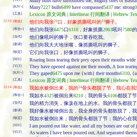
Many bulls have surrounded me, Mighty ones of Bash
[KJV+]
Many
7227
bulls
6499
have compassed
5437
me: strong
0
[工具]
Lexicon 原文词典
|
Interlinear 行间翻译
|
Hebrew T
22:13
22
23
[和合]
他们向我张
口，好象抓撕吼叫的
狮子。
[和合+]
他们向我张
6475
口
6310
，好象抓撕
2963
吼叫
7580
的
[当代]
他们像吼叫的狮子，张口要吞吃我。
[新译]
他们向我大大地张嘴，像抓撕吼叫的狮子。
[钦定]
它们向我张口，好像抓撕吼叫的狮子。
[NIV]
Roaring lions tearing their prey open their mouths wide
[YLT]
They have opened against me their mouth, A lion tearin
[KJV+]
They gaped
6475
upon me {with} their mouths
6310
, {
[工具]
Lexicon 原文词典
|
Interlinear 行间翻译
|
Hebrew T
22:14
24
[和合]
我如水被倒出来，我的
骨头都脱了节，我心在我
[和合+]
我如水
4325
被倒出来
8210
；我的骨头
6106
都脱了节
[当代]
我的精力消失，像泼在地上的水。我的骨头都脱了
[新译]
我好像水被倾倒出去，我全身的骨头都散脱了，我
[钦定]
我如水被倒出来；我的骨头都脱了节；我的心在我
[NIV]
I am poured out like water, and all my bones are out of 
[YLT]
As waters I have been poured out, And separated themsel