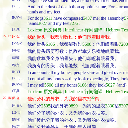
Dogs have surrounded me; a band of evil men has encir
[YLT]
And to the dust of death thou appointest me, For surr
hands and my feet.
[KJV+]
For dogs
3611
have compassed
5437
me: the assembly
5
hands
3027
and my feet
7272
.
[工具]
Lexicon 原文词典
|
Interlinear 行间翻译
|
Hebrew T
22:17
[和合]
我的骨头，我都能数过；他们瞪着眼看我。
[和合+]
我的骨头
6106
，我都能数过
5608
；他们瞪着眼
7200
[当代]
我的骨头历历可数；仇敌都幸灾乐祸地瞧著我。
[新译]
我能数算我全身的骨头，他们却瞪着眼看我。
[钦定]
我所有的骨头，我都能数；他们瞪着眼看我。
[NIV]
I can count all my bones; people stare and gloat over me
[YLT]
I count all my bones -- they look expectingly, They lo
[KJV+]
I may tell
5608
all my bones
6106
: they look
5027
{and} 
[工具]
Lexicon 原文词典
|
Interlinear 行间翻译
|
Hebrew T
22:18
32
[和合]
他们分我的外衣，为我的里衣拈
阄。
[和合+]
他们分
2505
我的外衣
0899
，为我的里衣
3830
拈
5307
[当代]
他们分了我的外衣，又为我的内衣抽签。
[新译]
他们彼此分了我的外衣，又为我的内衣抽签。
[钦定]
他们分我的外衣，为我的里衣抓阄。