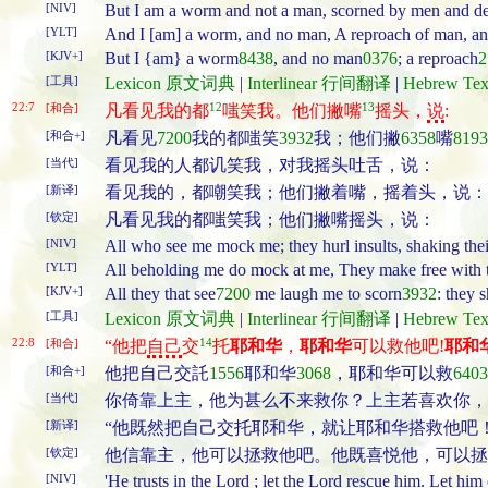
[NIV]
But I am a worm and not a man, scorned by men and de
[YLT]
And I [am] a worm, and no man, A reproach of man, and
[KJV+]
But I {am} a worm
8438
, and no man
0376
; a reproach
2
[工具]
Lexicon 原文词典
|
Interlinear 行间翻译
|
Hebrew T
22:7
12
13
[和合]
凡看见我的都
嗤笑我。他们撇嘴
摇头，
说
:
[和合+]
凡看见
7200
我的都嗤笑
3932
我；他们撇
6358
嘴
8193
[当代]
看见我的人都讥笑我，对我摇头吐舌，说：
[新译]
看见我的，都嘲笑我；他们撇着嘴，摇着头，说：
[钦定]
凡看见我的都嗤笑我；他们撇嘴摇头，说：
[NIV]
All who see me mock me; they hurl insults, shaking thei
[YLT]
All beholding me do mock at me, They make free with th
[KJV+]
All they that see
7200
me laugh me to scorn
3932
: they 
[工具]
Lexicon 原文词典
|
Interlinear 行间翻译
|
Hebrew T
22:8
14
[和合]
“他把
自己
交
托
耶和华
，
耶和华
可以救他吧!
耶和
[和合+]
他把自己交託
1556
耶和华
3068
，耶和华可以救
6403
[当代]
你倚靠上主，他为甚么不来救你？上主若喜欢你，
[新译]
“他既然把自己交托耶和华，就让耶和华搭救他吧
[钦定]
他信靠主，他可以拯救他吧。他既喜悦他，可以拯
[NIV]
'He trusts in the Lord ; let the Lord rescue him. Let him 