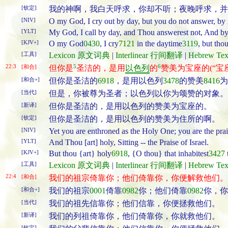
[钦定]
我的神啊，我白天呼求，你却不听；夜晚呼求，并
[NIV]
O my God, I cry out by day, but you do not answer, by n
[YLT]
My God, I call by day, and Thou answerest not, And by n
[KJV+]
O my God
0430
, I cry
7121
in the daytime
3119
, but tho
[工具]
Lexicon 原文词典
|
Interlinear 行间翻译
|
Hebrew T
22:3
5
6
[和合]
但你是
圣洁的，是用
以色列
的
赞美为宝座的(“宝座
[和合+]
但你是圣洁的
6918
，是用以色列
3478
的赞美
8416
为
[当代]
但是，你被尊为圣者；以色列以你为颂赞的对象。
[新译]
但你是圣洁的，是用以色列的赞美为宝座的。
[钦定]
但你是圣洁的，是用以色列的赞美为住所的啊。
[NIV]
Yet you are enthroned as the Holy One; you are the prais
[YLT]
And Thou [art] holy, Sitting -- the Praise of Israel.
[KJV+]
But thou {art} holy
6918
, {O thou} that inhabitest
3427
[工具]
Lexicon 原文词典
|
Interlinear 行间翻译
|
Hebrew T
22:4
[和合]
我们的祖宗倚靠你；他们倚靠你，你便解救他们。
[和合+]
我们的祖宗
0001
倚靠
0982
你；他们倚靠
0982
你，你
[当代]
我们的祖先信靠你；他们信靠，你便拯救他们。
[新译]
我们的列祖倚靠你，他们倚靠你，你就救他们。
[钦定]