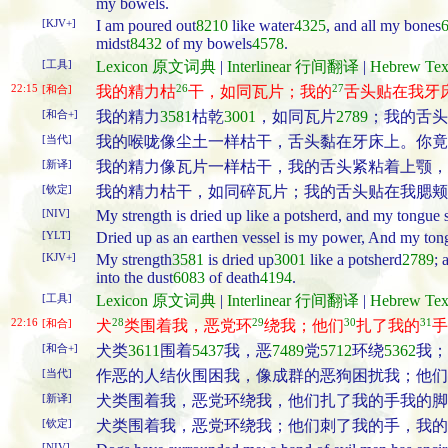
my bowels.
[KJV+]
I am poured out
8210
like water
4325
, and all my bones
midst
8432
of my bowels
4578
.
[工具]
Lexicon 原文词典
|
Interlinear 行间翻译
|
Hebrew T
22:15
26
27
[和合]
我的精力枯
干，如同瓦片；我的
舌头贴在我牙
[和合+]
我的精力
3581
枯乾
3001
，如同瓦片
2789
；我的舌头
[当代]
我的喉咙像尘土一样枯干，舌头黏在牙床上。你竟
[新译]
我的精力像瓦片一样枯干，我的舌头紧粘着上颚，
[钦定]
我的精力枯干，如同碎瓦片；我的舌头贴在我腮颊
[NIV]
My strength is dried up like a potsherd, and my tongue s
[YLT]
Dried up as an earthen vessel is my power, And my tong
[KJV+]
My strength
3581
is dried up
3001
like a potsherd
2789
; 
into the dust
6083
of death
4194
.
[工具]
Lexicon 原文词典
|
Interlinear 行间翻译
|
Hebrew T
22:16
28
29
30
31
[和合]
犬
类围着我，恶党环
绕我；他们
扎了我的
手
[和合+]
犬类
3611
围着
5437
我，恶
7489
党
5712
环绕
5362
我；
[当代]
作恶的人结伙围困我，像成群的恶狗困扰我；他们
[新译]
犬类围着我，恶党环绕我，他们扎了我的手我的脚
[钦定]
犬类围着我，恶党环绕我；他们刺了我的手，我的
[NIV]