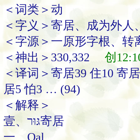
＜词类＞动
＜字义＞寄居、成为外人
＜字源＞一原形字根、转离
＜神出＞330,332
创12:1
＜译词＞寄居39 住10 寄居
居5 怕3 … (94)
＜解释＞
壹、גּוּר
寄居
一、Qal