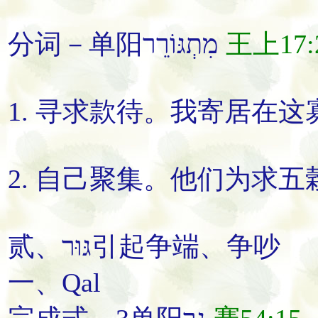
分词－单阳מִתְגּוֹרֵר
王上17:
1.
寻求款待
。
我
寄居
在这
2.
自己聚集
。
他们为求五
贰、גּוּר
引起争端
、
争吵
一、Qal