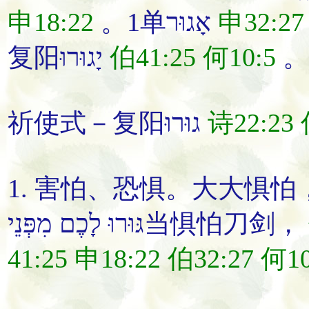
申18:22
。1单אָגוּר
申32:27
复阳יָגוּרוּ
伯41:25
何10:5
祈使式－复阳גוּרוּ
诗22:23
1.
害怕
、
恐惧
。
大大
惧怕
גּוּרוּ לָכֶם מִפְּנֵי
当
惧怕
刀剑
，
41:25
申18:22
伯32:27
何10