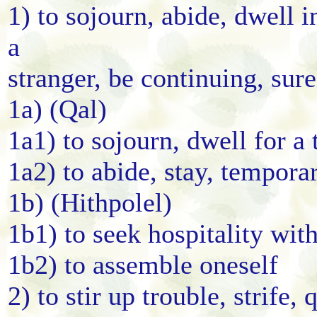
1) to sojourn, abide, dwell i
a
stranger, be continuing, sure
1a) (Qal)
1a1) to sojourn, dwell for a
1a2) to abide, stay, tempora
1b) (Hithpolel)
1b1) to seek hospitality wit
1b2) to assemble oneself
2) to stir up trouble, strife,