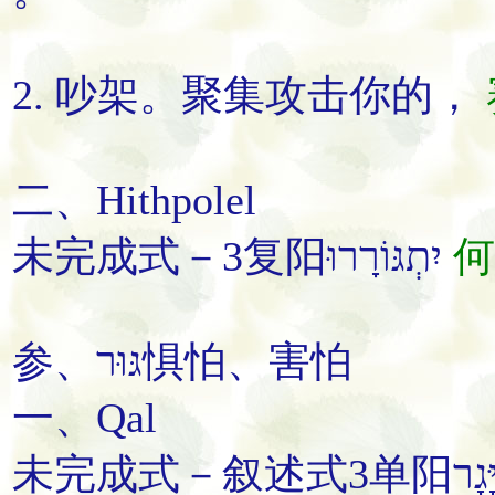
2.
吵架
。
聚集
攻击你的
，
二、Hithpolel
未完成式－3复阳יִתְגּוֹרָרוּ
何
参、גּוּר
惧怕
、
害怕
一、Qal