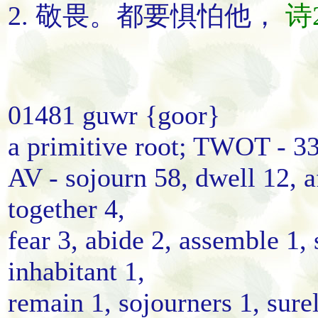
2.
敬畏
。
都要
惧怕
他
，
诗2
01481 guwr {goor}
a primitive root; TWOT - 33
AV - sojourn 58, dwell 12, af
together 4,
fear 3, abide 2, assemble 1, 
inhabitant 1,
remain 1, sojourners 1, sure