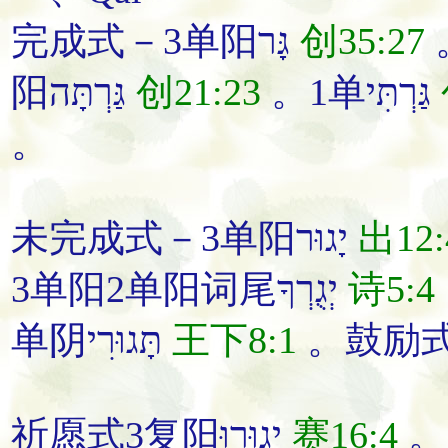
完成式－3单阳גָּר
创35:27
阳גַּרְתָּה
创21:23
。1单גַּרְתִּי
。
未完成式－3单阳יָגוּר
出12:
3单阳2单阳词尾יְגֻרְךָ
诗5:4
单阴תָּגוּרִי
王下8:1
祈愿式3复阳יָגוּרוּ
赛16:4
。