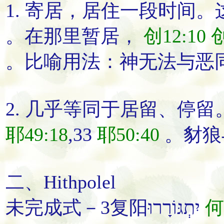
1.
寄居
，居住一段时间。
。
在那里
暂居
，
创12:10
创
。比喻用法：神无法与恶
2. 几乎等同于
居留
、
停留
耶49:18
,33
耶50:40
。豺狼
二、Hithpolel
未完成式－3复阳יִתְגּוֹרָרוּ
何