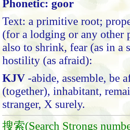
Phonetic: goor
Text: a primitive root; prop
(for a lodging or any other p
also to shrink, fear (as in a 
hostility (as afraid):
KJV
-abide, assemble, be af
(together), inhabitant, rema
stranger, X surely.
搜索(Search Strongs numbe