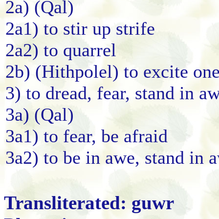
2a) (Qal)
2a1) to stir up strife
2a2) to quarrel
2b) (Hithpolel) to excite one
3) to dread, fear, stand in a
3a) (Qal)
3a1) to fear, be afraid
3a2) to be in awe, stand in 
Transliterated: guwr