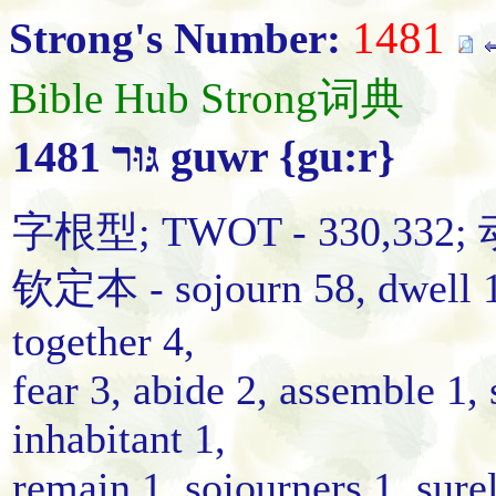
1481
Strong's Number:
Bible Hub Strong词典
1481 גּוּר guwr {gu:r}
字根型; TWOT - 330,332;
钦定本 - sojourn 58, dwell 12,
together 4,
fear 3, abide 2, assemble 1, 
inhabitant 1,
remain 1, sojourners 1, sure