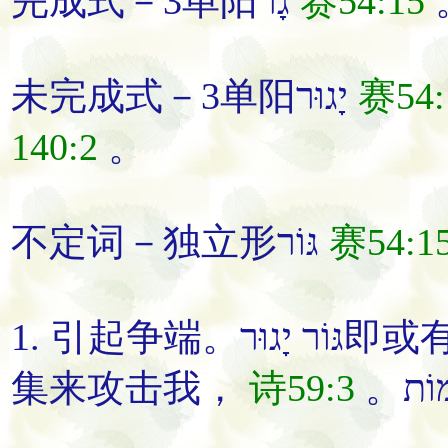
完成式－3单阳גָר
赛54:15
未完成式－3单阳יָגוּר
赛54:
140:2
。
不定词－独立形גּוֹר
赛54:1
1.
引起争端
。גּוֹר יָגוּר
即或
集
来攻击我
，
诗59:3
。וֹת
。