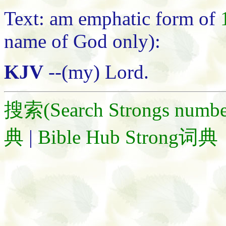
Text: am emphatic form of
name of God only):
KJV
--(my) Lord.
搜索(Search Strongs numbe
典
|
Bible Hub Strong词典