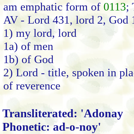
am emphatic form of
0113
;
AV - Lord 431, lord 2, God 
1) my lord, lord
1a) of men
1b) of God
2) Lord - title, spoken in p
of reverence
Transliterated: 'Adonay
Phonetic: ad-o-noy'