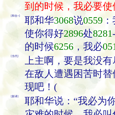
到的时候，我必要使
[和合+]
耶和华
3068
说
0559
：
使你得好
2896
处
8281
的时候
6256
，我必
05
[当代]
上主啊，要是我没有
在敌人遭遇困苦时替
现吧！(
[新译]
耶和华说：“我必为
灾难的时候，我必叫