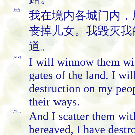
[钦定]
我在境内各城门内，
丧掉儿女。我毁灭我
道。
[NIV]
I will winnow them wit
gates of the land. I wi
destruction on my peop
their ways.
[YLT]
And I scatter them with
bereaved, I have dest