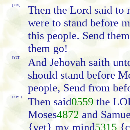
[NIV]
Then the Lord said to
were to stand before m
this people. Send the
them go!
[YLT]
And Jehovah saith un
should stand before Me
people, Send from befo
[KJV+]
Then said
0559
the L
Moses
4872
and Samue
{yet} my mind
5315
{c