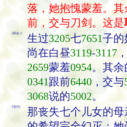
落，她抱愧蒙羞。其
前，交与刀剑。这是
[和合+]
生过
3205
七
7651
子的
尚在白昼
3119
-
3117
2659
蒙羞
0954
。其余
0341
跟前
6440
，交与
3068
说的
5002
。
[当代]
那丧失七个儿女的母
的希望完全幻灭；她