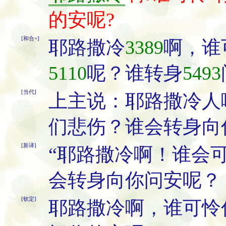
的安呢?
[和合+]
耶路撒冷
3389
啊，谁
5110
呢？谁转身
5493
[当代]
上主说：耶路撒冷人
们悲伤？谁会转身向
[新译]
“耶路撒冷啊！谁会
会转身向你问安呢？
[钦定]
耶路撒冷啊，谁可怜