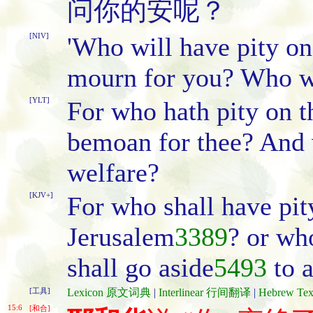
问你的安呢？
[NIV]
'Who will have pity o
mourn for you? Who wi
[YLT]
For who hath pity on 
bemoan for thee? And w
welfare?
[KJV+]
For who shall have pit
Jerusalem
3389
? or wh
shall go aside
5493
to 
[工具]
Lexicon 原文词典
|
Interlinear 行间翻译
|
Hebrew T
15:6
[和合]