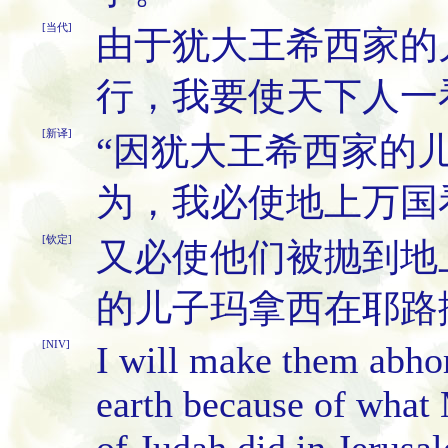
[当代]
由于犹大王希西家的
行，我要使天下人一
[新译]
“因犹大王希西家的
为，我必使地上万国
[钦定]
又必使他们被抛到地
的儿子玛拿西在耶路
[NIV]
I will make them abhor
earth because of what