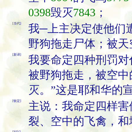
0398
毁灭
7843
；
[当代]
我─上主决定使他们
野狗拖走尸体；被天
[新译]
我要命定四种刑罚对
被野狗拖走，被空中
灭。”这是耶和华的
[钦定]
主说：我命定四样害
裂、空中的飞禽，和
[NIV]