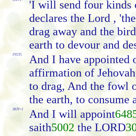
'I will send four kinds
declares the Lord , 'th
drag away and the birds
earth to devour and de
[YLT]
And I have appointed o
affirmation of Jehovah
to drag, And the fowl 
the earth, to consume 
[KJV+]
And I will appoint
648
saith
5002
the LORD
3