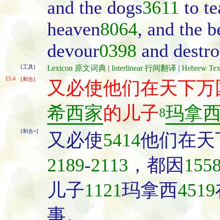
and the dogs
3611
to te
heaven
8064
, and the b
devour
0398
and destr
[工具]
Lexicon 原文词典
|
Interlinear 行间翻译
|
Hebrew T
15:4
[和合]
又必使他们在天下万
希西家
的儿子
玛拿
8
[和合+]
又必使
5414
他们在天
2189
-
2113
，都因
155
儿子
1121
玛拿西
4519
事。