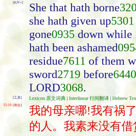
[KJV+]
She that hath borne
32
she hath given up
5301
gone
0935
down while {
hath been ashamed
095
residue
7611
of them wi
sword
2719
before
644
LORD
3068
.
[工具]
Lexicon 原文词典
|
Interlinear 行间翻译
|
Hebrew T
15:10
[和合]
我的母亲哪!我有祸了
的人。我素来没有借