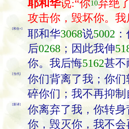
耶和华
说:“你
弃绝
10
攻击你，毁坏你。我
[和合+]
耶和华
3068
说
5002
：
后
0268
；因此我伸
51
你。我后悔
5162
甚不
[当代]
你们背离了我；你们
碎你们；我不再抑制
[新译]
你离弃了我，你转身
你，毁灭你，我不会