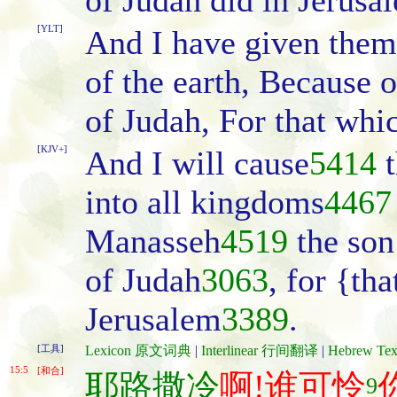
of Judah did in Jerusa
[YLT]
And I have given them
of the earth, Because
of Judah, For that whi
[KJV+]
And I will cause
5414
t
into all kingdoms
4467
Manasseh
4519
the son
of Judah
3063
, for {th
Jerusalem
3389
.
[工具]
Lexicon 原文词典
|
Interlinear 行间翻译
|
Hebrew T
15:5
[和合]
耶路撒冷
啊!谁可怜
9