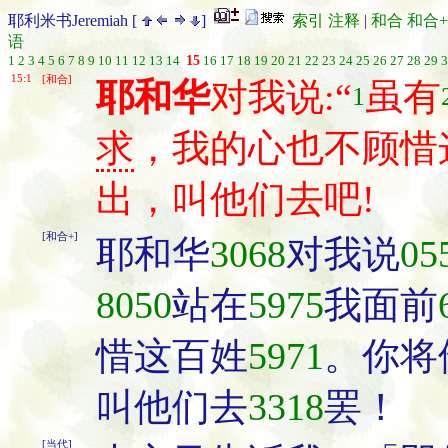
耶利米书Jeremiah [
]
索引
注释
|
和合
和合+
语
1
2
3
4
5
6
7
8
9
10
11
12
13
14
15
16
17
18
19
20
21
22
23
24
25
26
27
28
29
3
15:1
[和合]
耶和华
对我说:“
虽有
1
求
，我的心也不顾惜
出，叫他们去吧!
[和合+]
耶和华
3068
对我说
05
8050
站在
5975
我面前
惜这百姓
5971
。你将
叫他们去
3318
罢！
[当代]