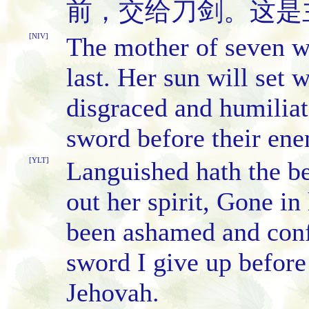
前，交给刀剑。这是
[NIV]
The mother of seven wi
last. Her sun will set wh
disgraced and humiliate
sword before their ene
[YLT]
Languished hath the be
out her spirit, Gone in
been ashamed and conf
sword I give up before
Jehovah.