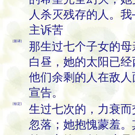
人杀灭残存的人。我
主诉苦
[新译]
那生过七个子女的母
白昼，她的太阳已经
他们余剩的人在敌人
宣告。
[钦定]
生过七次的，力衰而
忽落；她抱愧蒙羞。