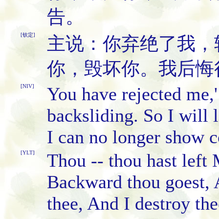
告。
[钦定]
主说：你弃绝了我，
你，毁坏你。我后悔
[NIV]
You have rejected me,'
backsliding. So I will
I can no longer show 
[YLT]
Thou -- thou hast left 
Backward thou goest, 
thee, And I destroy th