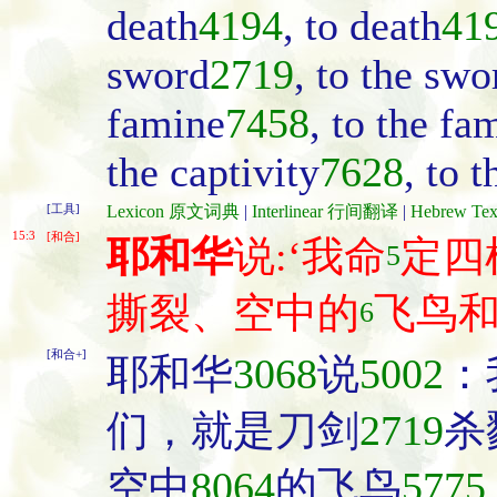
death
4194
, to death
41
sword
2719
, to the swo
famine
7458
, to the fa
the captivity
7628
, to t
[工具]
Lexicon 原文词典
|
Interlinear 行间翻译
|
Hebrew T
15:3
[和合]
耶和华
说:‘我命
定四
5
撕裂、空中的
飞鸟
6
[和合+]
耶和华
3068
说
5002
：
们，就是刀剑
2719
杀
空中
8064
的飞鸟
5775