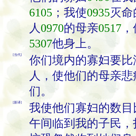
6105
；我使
0935
灭命
人
0970
的母亲
0517
，
5307
他身上。
[当代]
你们境内的寡妇要比
人，使他们的母亲悲
们。
[新译]
我使他们寡妇的数目
午间临到我的子民，