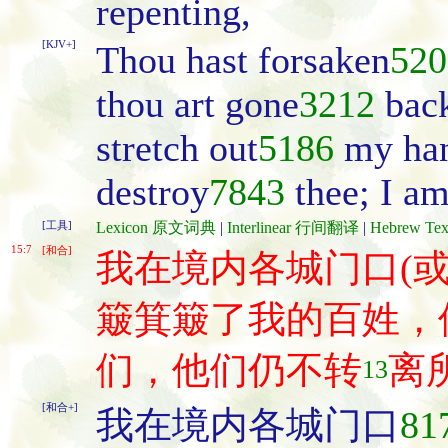
repenting,
[KJV+]
Thou hast forsaken
520
thou art gone
3212
bac
stretch out
5186
my ha
destroy
7843
thee; I a
[工具]
Lexicon 原文词典
|
Interlinear 行间翻译
|
Hebrew T
15:7
[和合]
我在境内各城门口(或
簸箕簸了我的百姓，
们，他们仍不转
离
13
[和合+]
我在境内各城门口
81