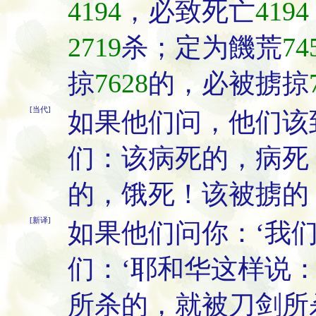
4194
，必致死亡
4194
2719
杀；定为饑荒
74
掠
7628
的，必被掳掠
[当代]
如果他们问，他们该
们：该病死的，病死
的，饿死！该被掳的
[新译]
如果他们问你：‘我
们：‘耶和华这样说
所杀的，就被刀剑所