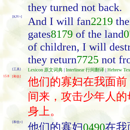
they turned not back.
[KJV+]
And I will fan
2219
the
gates
8179
of the land
0
of children, I will dest
they return
7725
not fr
[工具]
Lexicon 原文词典
|
Interlinear 行间翻译
|
Hebrew T
15:8
[和合]
他们的寡妇在我面前
间来，攻击少年人的
身上。
[和合+]
他们的寡妇
0490
在我