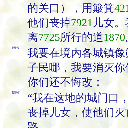
的关口），用簸箕
42
他们丧掉
7921
儿女。
离
7725
所行的道
1870
[当代]
我要在境内各城镇像
子民哪，我要消灭你
你们还不悔改；
[新译]
“我在这地的城门口
丧掉儿女，使他们灭
路。