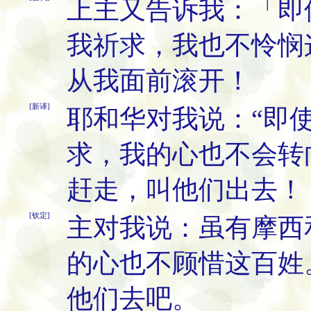
上主又告诉我：「即
我祈求，我也不怜悯
从我面前滚开！
[新译]
耶和华对我说：“即
求，我的心也不会转
赶走，叫他们出去！
[钦定]
主对我说：虽有摩西
的心也不顾惜这百姓
他们去吧。