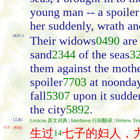
young man -- a spoiler 
her suddenly, wrath an
[KJV+]
Their widows
0490
are
sand
2344
of the seas
3
them against the moth
spoiler
7703
at noonda
fall
5307
upon it sudde
the city
5892
.
[工具]
Lexicon 原文词典
|
Interlinear 行间翻译
|
Hebrew T
15:9
[和合]
生过
七子的妇人，
14