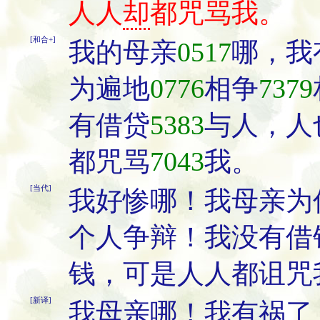
人人
却
都咒骂我。
[和合+]
我的母亲
0517
哪，我
为遍地
0776
相争
7379
有借贷
5383
与人，人
都咒骂
7043
我。
[当代]
我好惨哪！我母亲为
个人争辩！我没有借
钱，可是人人都诅咒
[新译]
我母亲哪！我有祸了