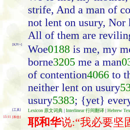
strife, And a man of co
not lent on usury, Nor 
All of them are revili
[KJV+]
Woe
0188
is me, my m
borne
3205
me a man
0
of contention
4066
to t
neither lent on usury
5
usury
5383
; {yet} ever
[工具]
Lexicon 原文词典
|
Interlinear 行间翻译
|
Hebrew T
15:11
[和合]
耶和华
说:“我必要