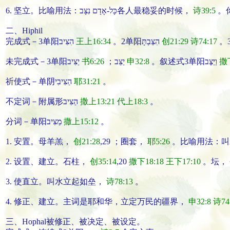
6.
坚立
。比喻用法：כָּל-אָדָם נִצָּב
各人
最稳妥
的时候
，
诗39:5
。
二、Hiphil
完成式－3单阳הִצִּיב
王上16:34
。2单阳הִצַּבְתָּ
创21:29
诗74:17
未完成式－3单阳יַצִּיב
书6:26
；יַצֵּב
申32:8
。叙述式3单阳וַיַּצֶּב
撒下
祈使式－单阴הַצִּיבִי
耶31:21
。
不定词－附属形הַצִּיב
撒上13:21
代上18:3
。
分词－单阳מַצִּיב
撒上15:12
。
1.
安置
。母羊羔，
创21:28
,29 ；圈套，
耶5:26
。比喻用法：
叫
2.
设置
、
建立
。石柱，
创35:14
,20
撒下18:18
王下17:10
。坛，
3.
使直立
。
叫水
立
起如垒
，
诗78:13
。
4.
修正
、
建立
。主词是耶和华，
立定
万民的疆界
，
申32:8
诗74
三、Hophal
被修正
、
被决定
、
被设定
。