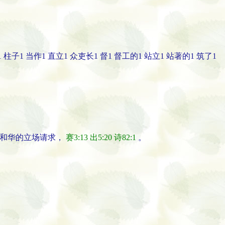
1 柱子1 当作1 直立1 众吏长1 督1 督工的1 站立1 站著的1 筑了1
和华的立场请求，
赛3:13
出5:20
诗82:1
。