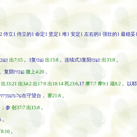
立2 侍立1 侍立的1 命定1 坚定1 堆1 安定1 左右的1 强壮的1 最稳妥
。连续式2单阳וְנִצַּבְתָּ
出7:15
。3复נִצְּבוּ
出15:8
。连续式3复阳וְנִצְּבוּ
出33:8
。
。复阴נִצָּבוֹת
撒上4:20
。
出33:21
出34:2
出17:9
出18:14
民23:6
,17
摩7:7
摩9:1
箴8:2
。以耶
,7,17 。עַל-מִשְׁמַרְתִּי在守望台，
赛21:8
。
；参
创37:7
出15:8
。
6 。
8:10
。