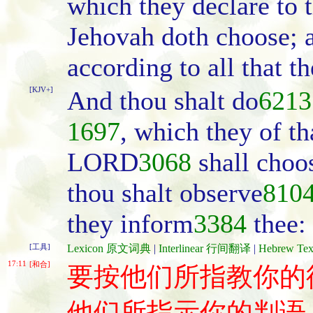
which they declare to t
Jehovah doth choose; a
according to all that th
[KJV+]
And thou shalt do
6213
1697
, which they of th
LORD
3068
shall choo
thou shalt observe
810
they inform
3384
thee:
[工具]
Lexicon 原文词典
|
Interlinear 行间翻译
|
Hebrew T
17:11
[和合]
要按他们所指教你的
他们所指示你的判语