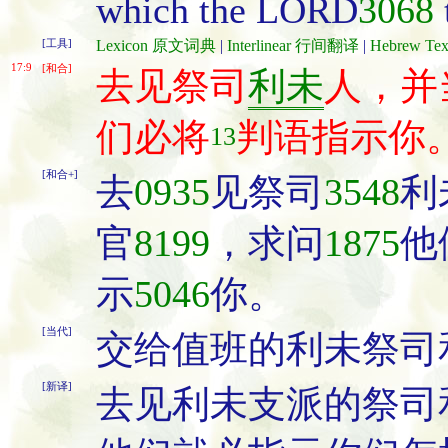
which the LORD
3068
[工具]
Lexicon 原文词典
|
Interlinear 行间翻译
|
Hebrew T
17:9
[和合]
去见祭司
利未
人，并
们必将
判语指示你
13
[和合+]
去
0935
见祭司
3548
利
官
8199
，求问
1875
他
示
5046
你。
[当代]
交给值班的利未祭司
[新译]
去见利未支派的祭司