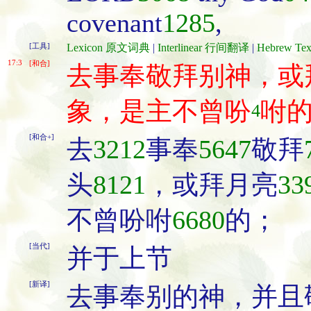
covenant
1285
,
[工具]
Lexicon 原文词典
|
Interlinear 行间翻译
|
Hebrew T
17:3
[和合]
去事奉敬拜别神，或
象，是主不曾吩
咐
4
[和合+]
去
3212
事奉
5647
敬拜
头
8121
，或拜月亮
33
不曾吩咐
6680
的；
[当代]
并于上节
[新译]
去事奉别的神，并且