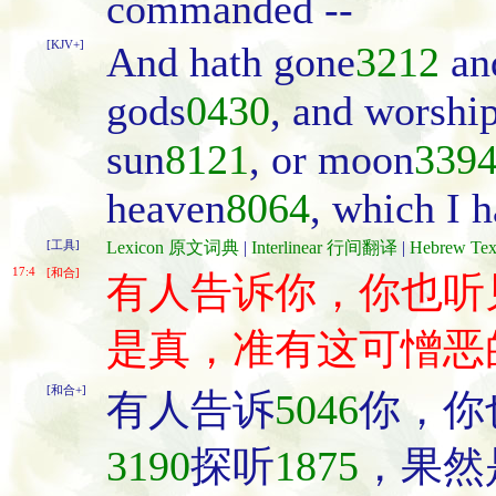
commanded --
[KJV+]
And hath gone
3212
an
gods
0430
, and worshi
sun
8121
, or moon
339
heaven
8064
, which I
[工具]
Lexicon 原文词典
|
Interlinear 行间翻译
|
Hebrew T
17:4
[和合]
有人告诉你，你也听
是真，准有这可憎恶
[和合+]
有人告诉
5046
你，你
3190
探听
1875
，果然