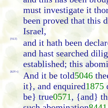
must investigate it thor
been proved that this 
Israel,
[YLT]
and it hath been declar
and hast searched dilige
established; this abomi
[KJV+]
And it be told
5046
the
it}, and enquired
1875
d
be} true
0571
, {and} th
such abomination
8441