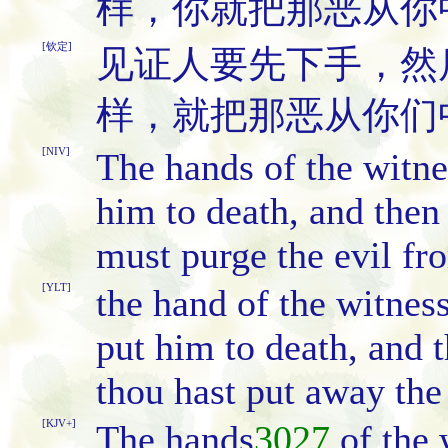
样，你就把那恶从你
[钦定]
见证人要先下手，然
样，就把那恶从你们
[NIV]
The hands of the witnes
him to death, and then 
must purge the evil f
[YLT]
the hand of the witnesse
put him to death, and t
thou hast put away the 
[KJV+]
The hands
3027
of the 