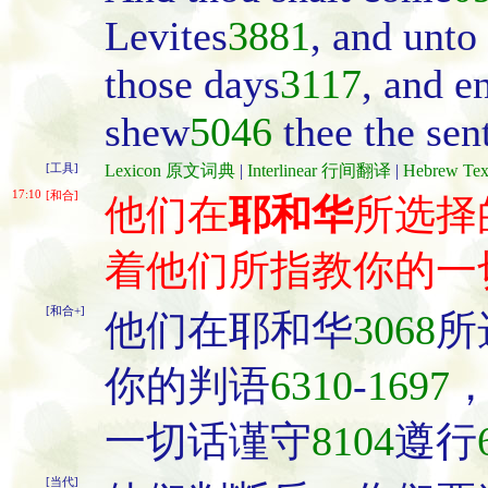
Levites
3881
, and unto
those days
3117
, and e
shew
5046
thee the sen
[工具]
Lexicon 原文词典
|
Interlinear 行间翻译
|
Hebrew T
17:10
[和合]
他们在
耶和华
所选择
着他们所指教你的一
[和合+]
他们在耶和华
3068
所
你的判语
6310
-
1697
一切话谨守
8104
遵行
[当代]