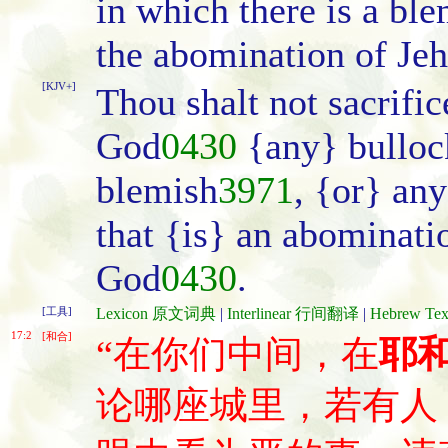
in which there is a blem
the abomination of Je
[KJV+]
Thou shalt not sacrific
God
0430
{any} bulloc
blemish
3971
, {or} an
that {is} an abominati
God
0430
.
[工具]
Lexicon 原文词典
|
Interlinear 行间翻译
|
Hebrew T
17:2
[和合]
“在你们中间，在
耶
论哪座城里，若有人