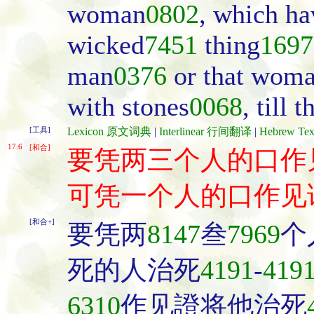
woman
0802
, which h
wicked
7451
thing
1697
man
0376
or that wom
with stones
0068
, till 
[工具]
Lexicon 原文词典
|
Interlinear 行间翻译
|
Hebrew T
17:6
[和合]
要凭两三个人的口作
可凭一个人的口作见
[和合+]
要凭两
8147
叁
7969
个
死的人治死
4191
-
419
6310
作见證将他治死