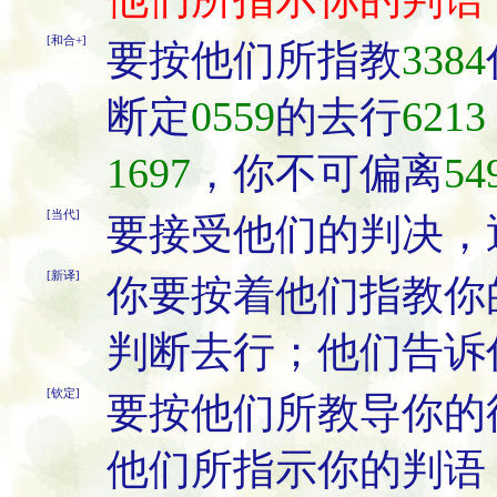
[和合+]
要按他们所指教
3384
断定
0559
的去行
6213
1697
，你不可偏离
54
[当代]
要接受他们的判决，
[新译]
你要按着他们指教你
判断去行；他们告诉
[钦定]
要按他们所教导你的
他们所指示你的判语