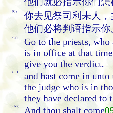
他们就必指示你们怎
[钦定]
你去见祭司利未人，
他们必将判语指示你
[NIV]
Go to the priests, who
is in office at that tim
give you the verdict.
[YLT]
and hast come in unto t
the judge who is in tho
they have declared to 
[KJV+]
And thou shalt come
0