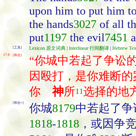
upon him to put him to
the hands
3027
of all t
put
1197
the evil
7451
a
[工具]
Lexicon 原文词典
|
Interlinear 行间翻译
|
Hebrew T
17:8
[和合]
“你城中若起了争讼
因殴打，是你难断的
你
神
所
选择的地
11
[和合+]
你城
8179
中若起了争
1818
-
1818
，或因争