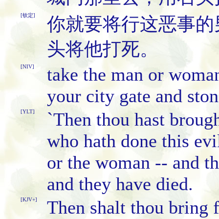
[钦定]
你就要将行这恶事的
头将他打死。
[NIV]
take the man or woman
your city gate and ston
[YLT]
`Then thou hast brough
who hath done this evil
or the woman -- and th
and they have died.
[KJV+]
Then shalt thou bring 