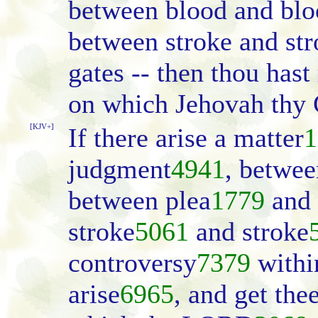
between blood and blo
between stroke and stro
gates -- then thou hast
on which Jehovah thy 
[KJV+]
If there arise a matter
1
judgment
4941
, betwee
between plea
1779
and 
stroke
5061
and stroke
controversy
7379
withi
arise
6965
, and get the