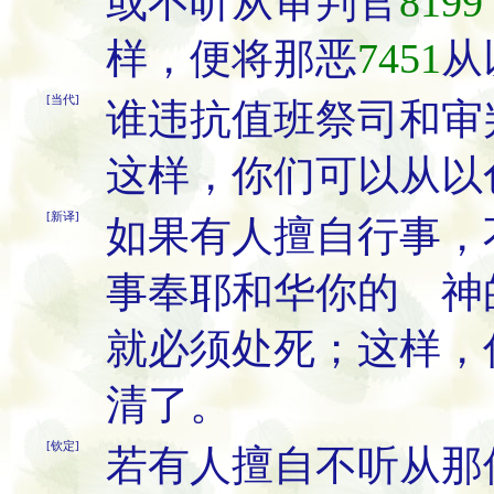
或不听从审判官
8199
样，便将那恶
7451
从
[当代]
谁违抗值班祭司和审
这样，你们可以从以
[新译]
如果有人擅自行事，
事奉耶和华你的 神
就必须处死；这样，
清了。
[钦定]
若有人擅自不听从那