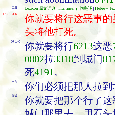
[工具]
Lexicon 原文词典
|
Interlinear 行间翻译
|
Hebrew T
17:5
[和合]
你就要将行这恶事的
头将他打死。
[和合+]
你就要将行
6213
这恶
0802
拉
3318
到城门
81
死
4191
。
[当代]
你们必须把那人拉到
[新译]
你就要把那个行了这
城门那里去，用石头