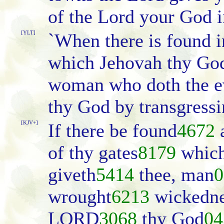
of the Lord your God i
[YLT]
`When there is found in
which Jehovah thy God 
woman who doth the evi
thy God by transgressi
[KJV+]
If there be found
4672
of thy gates
8179
whic
giveth
5414
thee, man
0
wrought
6213
wickedne
LORD
3068
thy God
04