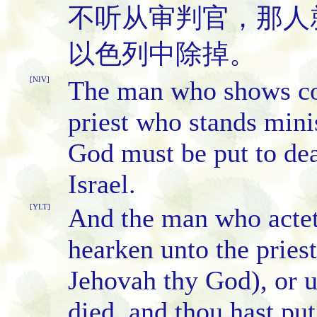
不听从审判官，那人
以色列中除掉。
[NIV]
The man who shows con
priest who stands mini
God must be put to dea
Israel.
[YLT]
And the man who actet
hearken unto the priest
Jehovah thy God), or u
died, and thou hast put