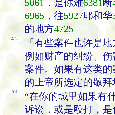
5061
，是你难
6381
断
6965
，往
5927
耶和华
的地方
4725
[当代]
「有些案件也许是地
例如财产的纠纷、伤
案件。如果有这类的
的上帝所选定的敬拜
[新译]
“在你的城里如果有
诉讼，或是殴打，是