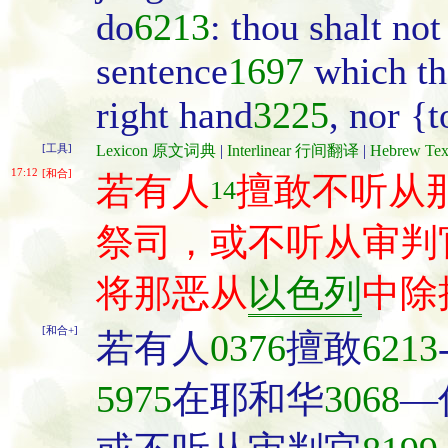
do
6213
: thou shalt not
sentence
1697
which th
right hand
3225
, nor {t
[工具]
Lexicon 原文词典
|
Interlinear 行间翻译
|
Hebrew T
17:12
[和合]
若有人
擅敢不听从
14
祭司，或不听从审判
将那恶从
以色列
中除
[和合+]
若有人
0376
擅敢
6213
5975
在耶和华
3068
―