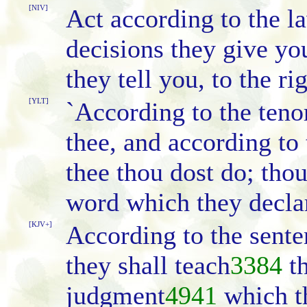
[NIV]
Act according to the l
decisions they give yo
they tell you, to the rig
[YLT]
`According to the teno
thee, and according to
thee thou dost do; thou
word which they declare
[KJV+]
According to the sente
they shall teach
3384
th
judgment
4941
which th