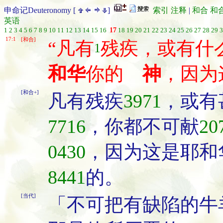
申命记Deuteronomy [
]
索引
注释
|
和合
和
英语
1
2
3
4
5
6
7
8
9
10
11
12
13
14
15
16
17
18
19
20
21
22
23
24
25
26
27
28
29
3
17:1
[和合]
“凡有
残疾，或有什
1
和华
你的
神
，因为
[和合+]
凡有残疾
3971
，或有
7716
，你都不可献
20
0430
，因为这是耶和
8441
的。
[当代]
「不可把有缺陷的牛