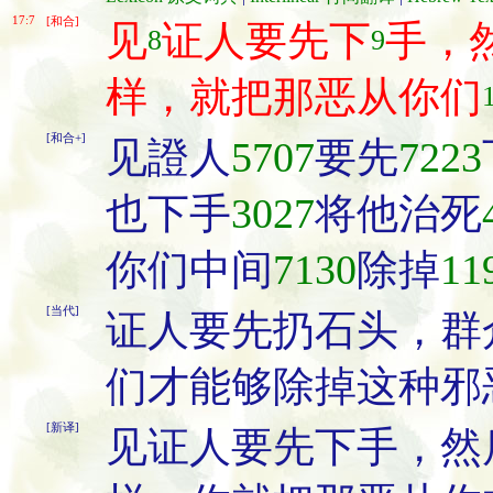
17:7
[和合]
见
证人要先下
手，
8
9
样，就把那恶从你们
[和合+]
见證人
5707
要先
7223
也下手
3027
将他治死
你们中间
7130
除掉
11
[当代]
证人要先扔石头，群
们才能够除掉这种邪
[新译]
见证人要先下手，然