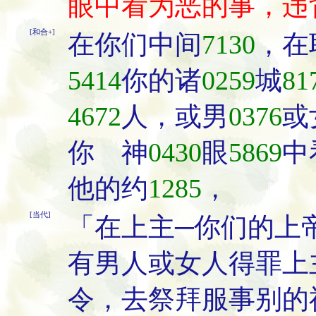
眼中看为恶的事，违
[和合+]
在你们中间
7130
，在
5414
你的诸
0259
城
81
4672
人，或男
0376
或
你 神
0430
眼
5869
中
他的约
1285
，
[当代]
「在上主─你们的上
有男人或女人得罪上
令，去祭拜服事别的