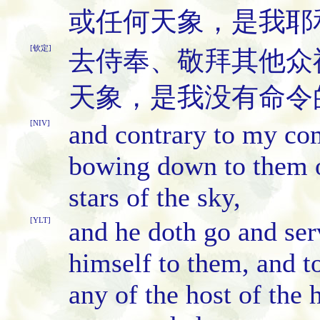
或任何天象，是我耶
[钦定]
去侍奉、敬拜其他众
天象，是我没有命令
[NIV]
and contrary to my co
bowing down to them or
stars of the sky,
[YLT]
and he doth go and ser
himself to them, and to
any of the host of the