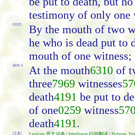
be put to death, but no
testimony of only one 
[YLT]
By the mouth of two wi
he who is dead put to d
mouth of one witness;
[KJV+]
At the mouth
6310
of t
three
7969
witnesses
57
death
4191
be put to de
of one
0259
witness
57
death
4191
.
[工具]
Lexicon 原文词典
|
Interlinear 行间翻译
|
Hebrew T