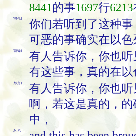
8441
的事
1697
行
6213
[当代]
你们若听到了这种事
可恶的事确实在以色
[新译]
有人告诉你，你也听
有这些事，真的在以
[钦定]
有人告诉你，你也听
啊，若这是真的，的
中，
[NIV]
and this has been broug