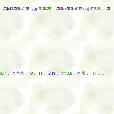
,5 。单阳2单阳词尾זְהָבֶךָ
赛30:22
。单阳3单阳词尾זְהָבוֹ
赛2:20
。单
:11
。
金
苹果
，
箴25:11
。
金
罐
，
传12:6
。
金
器
，
出3:22
。