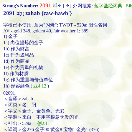
2091
Strong's Number:
|
|| 外网搜索:
蓝字圣经词典
|
Bi
2091 זָהָב zahab {zaw-hawb'}
字根已不使用, 意为"闪烁"; TWOT - 529a; 阳性名词
AV - gold 348, golden 40, fair weather 1; 389
1) 金子
1a) 尚位提炼的金子
1b) 作为财富
1c) 作为战利品
1d) 作为商品
1e) 作为贵重的礼物
1f) 作为材质
1g) 作为重量与价值单位
1h) 形容颜色 (
亚4:12
)
02091
＜音译＞zahab
＜词类＞名、阳
＜字义＞金子、金黄色、光彩
＜字源＞来自一不用字根意为发闪光
＜神出＞529a
创2:11
＜译词＞金276 金子90 黄金8 宝物1 金光1 (376)