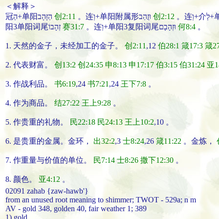
＜解释＞
冠הַ+单阳הַזָּהָב
创2:11
。连וְ+单阳附属形וּזֲהַב
创2:12
阳3单阳词尾זְהָבוֹ
赛31:7
。连וְ+单阳3复阳词尾וּזְהָבָם
何8:4
。
1. 天然的
金子
，未经加工的
金子
。
创2:11
,12
伯28:1
箴17:3
箴27
2. 代表财富。
创13:2
创24:35
申8:13
申17:17
伯3:15
伯31:24
亚1
3. 作战利品。
书6:19
,24
书7:21
,24
王下7:8
。
4. 作为商品。
结27:22
王上9:28
。
5. 作贵重的礼物。
民22:18
民24:13
王上10:2
,10 。
6. 是贵重的金属。
金
环
，
出32:2
,3
士8:24
,26
箴11:22
。
金
炼
，
7. 作重量与价值的单位。
民7:14
士8:26
撒下12:30
。
8. 颜色。
亚4:12
。
02091 zahab {zaw-hawb'}
from an unused root meaning to shimmer; TWOT - 529a; n m
AV - gold 348, golden 40, fair weather 1; 389
1) gold