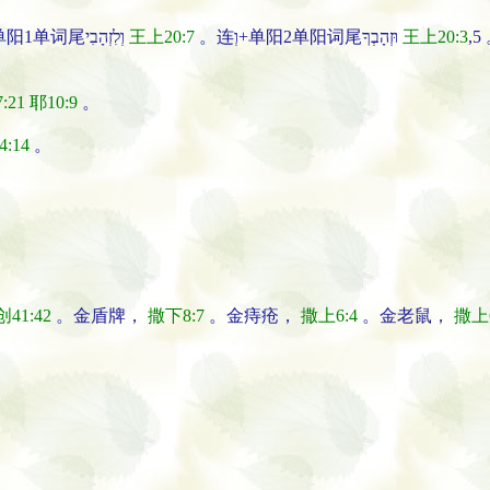
。连וְ+介לְ+单阳1单词尾וְלִזְהָבִי
王上20:7
。连וְ+单阳2单阳词尾וּזְהָבְךָ
王上20:3
:21
耶10:9
。
4:14
。
创41:42
。
金
盾牌
，
撒下8:7
。
金
痔疮
，
撒上6:4
。
金
老鼠
，
撒上6