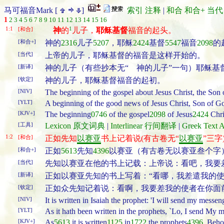
马可福音Mark [
]
索引
注释
|
和合
和合+
当代
1
2
3
4
5
6
7
8
9
10
11
12
13
14
15
16
1:1
1
[和合]
神
的
儿子，
耶稣基督
福音的起头。
[和合+]
神的
2316
儿子
5207
，耶稣
2424
基督
5547
福音
2098
的
[当代]
上帝的儿子，耶稣基督的福音是这样开始的。
[新译]
神的儿子（有些抄本无“ 神的儿子”一句）耶稣基
[钦定]
神的儿子，耶稣基督福音的起初。
[NIV]
The beginning of the gospel about Jesus Christ, the Son
[YLT]
A beginning of the good news of Jesus Christ, Son of G
[KJV+]
The beginning
0746
of the gospel
2098
of Jesus
2424
Chri
[工具]
Lexicon 原文词典
|
Interlinear 行间翻译
|
Greek Tex
1:2
[和合]
正如先知
以赛亚
书上记着说(有古卷无“
以赛亚
”三字
[和合+]
正如
5613
先知
4396
以赛亚（有古卷无以赛亚叁个字
[当代]
先知以赛亚在他的书上记载：上帝说：看吧，我要
[新译]
正如以赛亚先知的书上写着：“看哪，我差遣我的
[钦定]
正如众先知记着说：看啊，我要差我的使者在你面
[NIV]
It is written in Isaiah the prophet: 'I will send my mess
[YLT]
As it hath been written in the prophets, `Lo, I send My m
[KJV+]
As
5613
it is written
1125
in
1722
the prophets
4396
, Beho