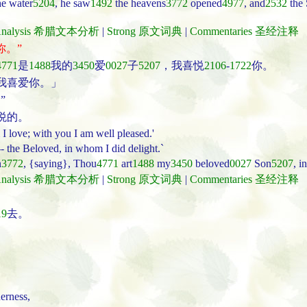
e water
5204
, he saw
1492
the heavens
3772
opened
4977
, and
2532
the 
t Analysis 希腊文本分析
|
Strong 原文词典
|
Commentaries 圣经注释
你。”
4771
是
1488
我的
3450
爱
0027
子
5207
，我喜悦
2106
-
1722
你。
我喜爱你。」
”
悦的。
love; with you I am well pleased.'
- the Beloved, in whom I did delight.`
n
3772
, {saying}, Thou
4771
art
1488
my
3450
beloved
0027
Son
5207
, in
t Analysis 希腊文本分析
|
Strong 原文词典
|
Commentaries 圣经注释
19
去。
derness,