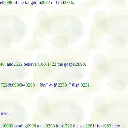
el
2098
of the kingdom
0932
of God
2316
,
40
, and
2532
believe
4100
-
1722
the gospel
2098
.
1722
撒
0906
网
0293
；他们本是
2258
打鱼的
0231
。
ermen.
er
0080
casting
0906
a net
0293
into
1722
the sea
2281
: for
1063
they