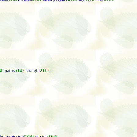
46
paths
5147
straight
2117
.
he remission
0859
of sins
0266
.