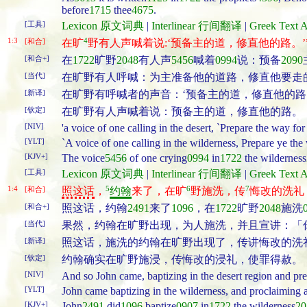
before
1715
thee
4675
.
[工具]
Lexicon 原文词典
|
Interlinear 行间翻译
|
Greek Tex
1:3
4
[和合]
在旷
野有人声喊着说:‘预备主的道，修直他的路。’
[和合+]
在
1722
旷野
2048
有人声
5456
喊着
0994
说：预备
2090
[当代]
在旷野有人呼喊：为主准备他的道路，修直他要走
[新译]
在旷野有呼喊者的声音：‘预备主的道，修直他的路！
[钦定]
在旷野有人声喊着说：预备主的道，修直他的路。
[NIV]
'a voice of one calling in the desert, `Prepare the way for
[YLT]
`A voice of one calling in the wilderness, Prepare ye the 
[KJV+]
The voice
5456
of one crying
0994
in
1722
the wilderness
[工具]
Lexicon 原文词典
|
Interlinear 行间翻译
|
Greek Tex
1:4
5
6
7
[和合]
照这话
，
约翰
来了，在旷
野施洗，传
悔改的洗礼
[和合+]
照这话，约翰
2491
来了
1096
，在
1722
旷野
2048
施洗
[当代]
果然，约翰在旷野出现，为人施洗，并且宣讲：「
[新译]
照这话，施洗的约翰在旷野出现了，传讲悔改的洗
[钦定]
约翰确实在旷野施浸，传悔改的浸礼，使罪得赦。
[NIV]
And so John came, baptizing in the desert region and pre
[YLT]
John came baptizing in the wilderness, and proclaiming a 
[KJV+]
John
2491
did
1096
baptize
0907
in
1722
the wilderness
20