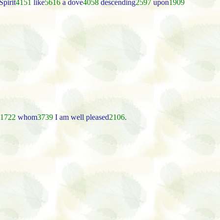
Spirit
4151
like
5616
a dove
4058
descending
2597
upon
1909
1722
whom
3739
I am well pleased
2106
.