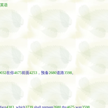
-英语
0032
在你
4675
前面
4253
，预备
2680
道路
3598
。
face
4383
, which
3739
shall prepare
2680
thy
4675
way
3598