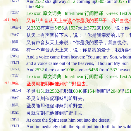
[KJV+]
And
2532
straightway
2112
coming up
0305
out of
0575
th
him
0846
:
[工具]
Lexicon 原文词典
|
Interlinear 行间翻译
|
Greek Tex
1:11
21
22
23
[和合]
又有
声音从天上来
说
:“你是我的爱
子，我
喜悦
[和合+]
又
2532
有声音
5456
从
1537
天上
3772
来
1096
，说：你
[当代]
从天上有声音传下来，说：「你是我亲爱的儿子，
[新译]
又有声音从天上来说：“你是我的爱子，我喜悦你。
[钦定]
有一个声音从天上来，说：你是我的爱子，我所喜
[NIV]
And a voice came from heaven: 'You are my Son, whom I 
[YLT]
and a voice came out of the heavens, `Thou art My Son -
[KJV+]
And
2532
there came
1096
a voice
5456
from
1537
heave
[工具]
Lexicon 原文词典
|
Interlinear 行间翻译
|
Greek Tex
1:12
24
[和合]
圣灵就把
耶稣
催到旷
野里去。
[和合+]
圣灵
4151
就
2532
把耶稣
0846
催
1544
到旷野
2048
里
15
[当代]
圣灵立刻催促耶稣到旷野去。
[新译]
圣灵随即催促耶稣到旷野去。
[钦定]
灵就立刻把他催到旷野里去。
[NIV]
At once the Spirit sent him out into the desert,
[YLT]
And immediately doth the Spirit put him forth to the wil