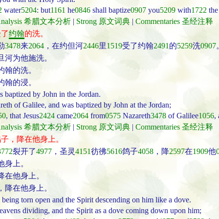
2
water
5204
: but
1161
he
0846
shall baptize
0907
you
5209
with
1722
the
t Analysis 希腊文本分析
|
Strong 原文词典
|
Commentaries 圣经注释
受了
约翰
的洗。
勒
3478
来
2064
，在约但河
2446
里
1519
受了约翰
2491
的
5259
洗
0907
旦河为他施洗。
约翰的洗。
约翰的浸。
s baptized by John in the Jordan.
eth of Galilee, and was baptized by John at the Jordan;
50
, that Jesus
2424
came
2064
from
0575
Nazareth
3478
of Galilee
1056
,
t Analysis 希腊文本分析
|
Strong 原文词典
|
Commentaries 圣经注释
鸽子，降在他身上。
3772
裂开了
4977
，圣灵
4151
彷彿
5616
鸽子
4058
，降
2597
在
1909
他
他身上。
降在他身上。
，降在他身上。
being torn open and the Spirit descending on him like a dove.
eavens dividing, and the Spirit as a dove coming down upon him;