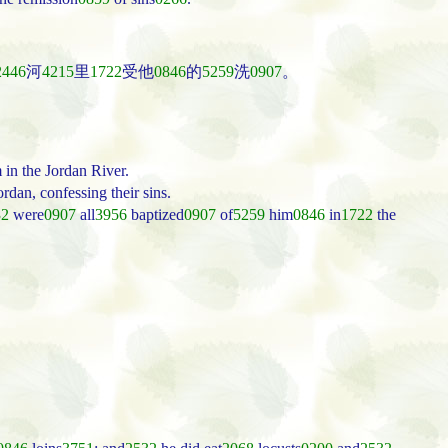
2446
河
4215
里
1722
受他
0846
的
5259
洗
0907
。
 in the Jordan River.
rdan, confessing their sins.
32
were
0907
all
3956
baptized
0907
of
5259
him
0846
in
1722
the