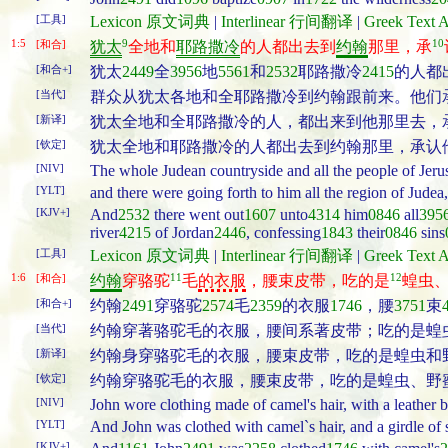
[工具]
Lexicon 原文词典
|
Interlinear 行间翻译
|
Greek Tex
1:5
9
10
[和合]
犹太
全地和
耶路撒冷
的人都出去到
约翰
那里，承
[和合+]
犹太
2449
全
3956
地
5561
和
2532
耶路撒冷
2415
的人都
[当代]
群众从犹太各地和全耶路撒冷到约翰跟前来。他们
[新译]
犹太全地和全耶路撒冷的人，都出来到他那里去，
[钦定]
犹太全地和耶路撒冷的人都出去到约翰那里，承认
[NIV]
The whole Judean countryside and all the people of Jerus
[YLT]
and there were going forth to him all the region of Judea,
[KJV+]
And
2532
there went out
1607
unto
4314
him
0846
all
395
river
4215
of Jordan
2446
, confessing
1843
their
0846
sins
[工具]
Lexicon 原文词典
|
Interlinear 行间翻译
|
Greek Tex
1:6
11
12
[和合]
约翰
穿骆驼
毛
的衣服
，腰束皮带，吃的是
蝗虫
[和合+]
约翰
2491
穿骆驼
2574
毛
2359
的衣服
1746
，腰
3751
束
[当代]
约翰穿著骆驼毛的衣服，腰间系著皮带；吃的是蝗
[新译]
约翰身穿骆驼毛的衣服，腰束皮带，吃的是蝗虫和
[钦定]
约翰穿骆驼毛的衣服，腰束皮带，吃的是蝗虫、野
[NIV]
John wore clothing made of camel's hair, with a leather b
[YLT]
And John was clothed with camel`s hair, and a girdle of s
[KJV+]