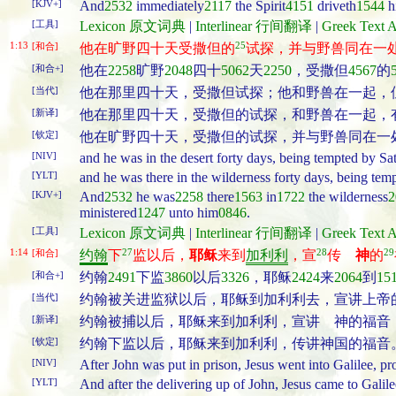
[KJV+]
And
2532
immediately
2117
the Spirit
4151
driveth
1544
h
[工具]
Lexicon 原文词典
|
Interlinear 行间翻译
|
Greek Tex
1:13
25
[和合]
他在旷野四十天受撒但的
试探，并与野兽同在一
[和合+]
他在
2258
旷野
2048
四十
5062
天
2250
，受撒但
4567
的
[当代]
他在那里四十天，受撒但试探；他和野兽在一起，但是有天使
[新译]
他在那里四十天，受撒但的试探，和野兽在一起，
[钦定]
他在旷野四十天，受撒但的试探，并与野兽同在一
[NIV]
and he was in the desert forty days, being tempted by Sa
[YLT]
and he was there in the wilderness forty days, being tem
[KJV+]
And
2532
he was
2258
there
1563
in
1722
the wilderness
2
ministered
1247
unto him
0846
.
[工具]
Lexicon 原文词典
|
Interlinear 行间翻译
|
Greek Tex
1:14
27
28
29
[和合]
约翰
下
监以后，
耶稣
来到
加利利
，宣
传
神
的
[和合+]
约翰
2491
下监
3860
以后
3326
，耶稣
2424
来
2064
到
15
[当代]
约翰被关进监狱以后，耶稣到加利利去，宣讲上帝
[新译]
约翰被捕以后，耶稣来到加利利，宣讲 神的福音
[钦定]
约翰下监以后，耶稣来到加利利，传讲神国的福音
[NIV]
After John was put in prison, Jesus went into Galilee, 
[YLT]
And after the delivering up of John, Jesus came to Galil