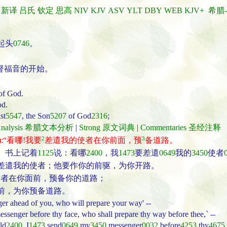
新译
吕氏
钦定
思高
NIV
KJV
ASV
YLT
DBY
WEB
KJV+
希腊
起头
0746
。
督福音的开始。
 of God.
od.
st
5547
, the Son
5207
of God
2316
;
t Analysis 希腊文本分析
|
Strong 原文词典
|
Commentaries 圣经注释
2
3
):“看哪!我要
差遣我的使者在你前面，预
备道路。
）书上记着
1125
说：看哪
2400
，我
1473
要差遣
0649
我的
3450
使者
差遣我的使者；他要作你的前驱，为你开路。
使者在你面前，预备你的道路；
前，为你预备道路。
enger ahead of you, who will prepare your way' --
essenger before thy face, who shall prepare thy way before thee,` --
ld
2400
, I
1473
send
0649
my
3450
messenger
0032
before
4253
thy
4675