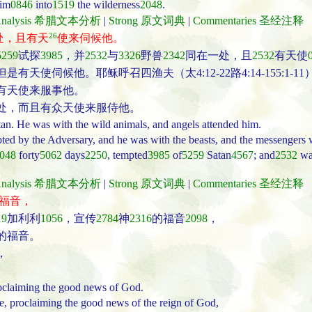
im
0846
into
1519
the wilderness
2048
.
t Analysis 希腊文本分析
|
Strong 原文词典
|
Commentaries 圣经注释
26
处，且有天
使来伺候他。
5259
试探
3985
，并
2532
与
3326
野兽
2342
同在一处，且
2532
有天使
伺候他。耶稣呼召四渔夫（太4:12-22路4:14-155:1-11
有天使来服事他。
处，而且有众天使来服侍他。
tan. He was with the wild animals, and angels attended him.
pted by the Adversary, and he was with the beasts, and the messengers 
048
forty
5062
days
2250
, tempted
3985
of
5259
Satan
4567
; and
2532
wa
t Analysis 希腊文本分析
|
Strong 原文词典
|
Commentaries 圣经注释
福音，
19
加利利
1056
，宣传
2784
神
2316
的福音
2098
，
的福音。
，
。
proclaiming the good news of God.
ee, proclaiming the good news of the reign of God,