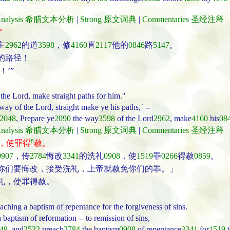
t Analysis 希腊文本分析
|
Strong 原文词典
|
Commentaries 圣经注释
”
主
2962
的道
3598
，修
4160
直
2117
他的
0846
路
5147
。
的路径！
’”
 the Lord, make straight paths for him.''
way of the Lord, straight make ye his paths,` --
2048
, Prepare ye
2090
the way
3598
of the Lord
2962
, make
4160
his
08
t Analysis 希腊文本分析
|
Strong 原文词典
|
Commentaries 圣经注释
8
，使罪得
赦。
0907
，传
2784
悔改
3341
的洗礼
0908
，使
1519
罪
0266
得赦
0859
。
你们要悔改，接受洗礼，上帝就赦免你们的罪。」
礼，使罪得赦。
aching a baptism of repentance for the forgiveness of sins.
baptism of reformation -- to remission of sins,
48
, and
2532
preach
2784
the baptism
0908
of repentance
3341
for
1519
t