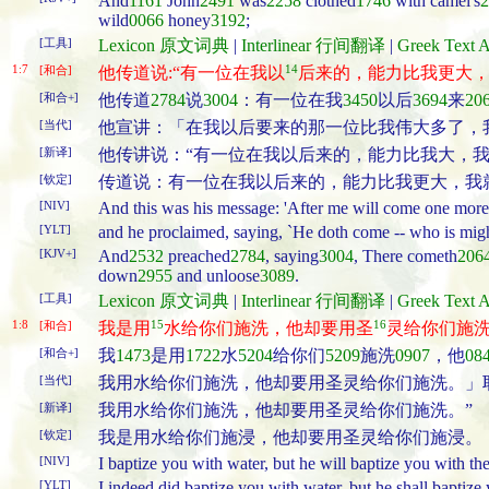
And
1161
John
2491
was
2258
clothed
1746
with camel's
2
wild
0066
honey
3192
;
[工具]
Lexicon 原文词典
|
Interlinear 行间翻译
|
Greek Tex
1:7
14
[和合]
他传道说:“有一位在我以
后来的，能力比我更大
[和合+]
他传道
2784
说
3004
：有一位在我
3450
以后
3694
来
20
[当代]
他宣讲：「在我以后要来的那一位比我伟大多了，
[新译]
他传讲说：“有一位在我以后来的，能力比我大，
[钦定]
传道说：有一位在我以后来的，能力比我更大，我
[NIV]
And this was his message: 'After me will come one more 
[YLT]
and he proclaimed, saying, `He doth come -- who is might
[KJV+]
And
2532
preached
2784
, saying
3004
, There cometh
206
down
2955
and unloose
3089
.
[工具]
Lexicon 原文词典
|
Interlinear 行间翻译
|
Greek Tex
1:8
15
16
[和合]
我是用
水给你们施洗，他却要用圣
灵给你们施洗
[和合+]
我
1473
是用
1722
水
5204
给你们
5209
施洗
0907
，他
08
[当代]
我用水给你们施洗，他却要用圣灵给你们施洗。」耶稣受洗
[新译]
我用水给你们施洗，他却要用圣灵给你们施洗。”
[钦定]
我是用水给你们施浸，他却要用圣灵给你们施浸。
[NIV]
I baptize you with water, but he will baptize you with the
[YLT]
I indeed did baptize you with water, but he shall baptize 