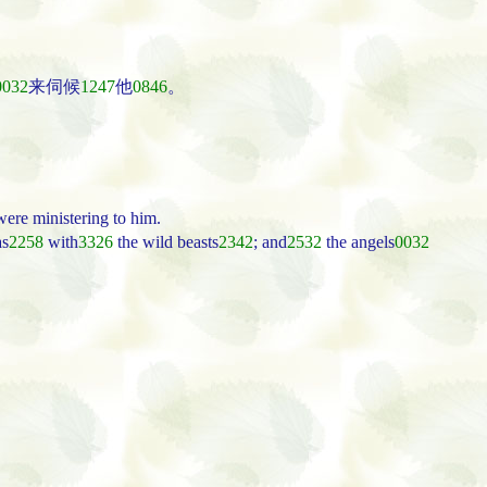
0032
来伺候
1247
他
0846
。
）
were ministering to him.
s
2258
with
3326
the wild beasts
2342
; and
2532
the angels
0032