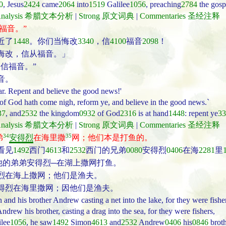
0
, Jesus
2424
came
2064
into
1519
Galilee
1056
, preaching
2784
the gosp
t Analysis 希腊文本分析
|
Strong 原文词典
|
Commentaries 圣经注释
福音。”
近了
1448
。你们当悔改
3340
，信
4100
福音
2098
！
悔改，信从福音。」
信福音。”
音。
ar. Repent and believe the good news!'
gn of God hath come nigh, reform ye, and believe in the good news.`
37
, and
2532
the kingdom
0932
of God
2316
is at hand
1448
: repent ye
33
t Analysis 希腊文本分析
|
Strong 原文词典
|
Commentaries 圣经注释
34
35
弟
安得烈
在海里撒
网；他们本是打鱼的。
看见
1492
西门
4613
和
2532
西门的兄弟
0080
安得烈
0406
在海
2281
里
他的弟弟安得烈─在湖上撒网打鱼。
烈在海上撒网；他们是渔夫。
得烈在海里撒网；因他们是渔夫。
and his brother Andrew casting a net into the lake, for they were fish
rew his brother, casting a drag into the sea, for they were fishers,
ilee
1056
, he saw
1492
Simon
4613
and
2532
Andrew
0406
his
0846
broth