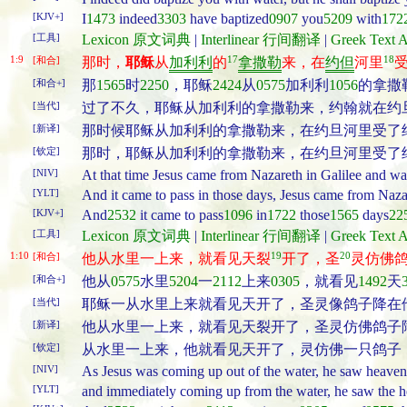
[KJV+]
I
1473
indeed
3303
have baptized
0907
you
5209
with
172
[工具]
Lexicon 原文词典
|
Interlinear 行间翻译
|
Greek Tex
1:9
17
18
[和合]
那时，
耶稣
从
加利利
的
拿撒勒
来，在
约但
河里
[和合+]
那
1565
时
2250
，耶稣
2424
从
0575
加利利
1056
的拿撒
[当代]
过了不久，耶稣从加利利的拿撒勒来，约翰就在约
[新译]
那时候耶稣从加利利的拿撒勒来，在约旦河里受了
[钦定]
那时，耶稣从加利利的拿撒勒来，在约旦河里受了
[NIV]
At that time Jesus came from Nazareth in Galilee and wa
[YLT]
And it came to pass in those days, Jesus came from Nazar
[KJV+]
And
2532
it came to pass
1096
in
1722
those
1565
days
22
[工具]
Lexicon 原文词典
|
Interlinear 行间翻译
|
Greek Tex
1:10
19
20
[和合]
他从水里一上来，就看见天裂
开了，圣
灵仿佛
[和合+]
他从
0575
水里
5204
一
2112
上来
0305
，就看见
1492
天
[当代]
耶稣一从水里上来就看见天开了，圣灵像鸽子降在
[新译]
他从水里一上来，就看见天裂开了，圣灵仿佛鸽子
[钦定]
从水里一上来，他就看见天开了，灵仿佛一只鸽子
[NIV]
As Jesus was coming up out of the water, he saw heaven 
[YLT]
and immediately coming up from the water, he saw the h