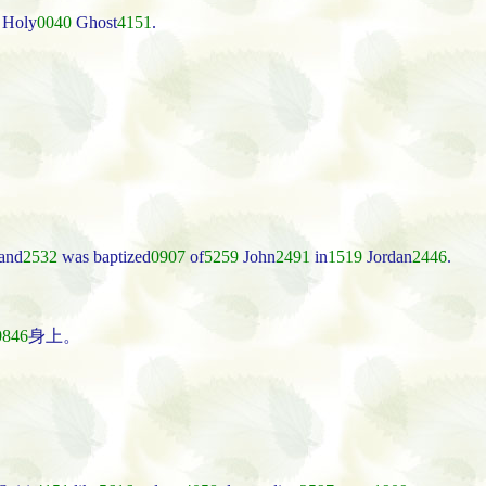
 Holy
0040
Ghost
4151
.
。
 and
2532
was baptized
0907
of
5259
John
2491
in
1519
Jordan
2446
.
0846
身上。