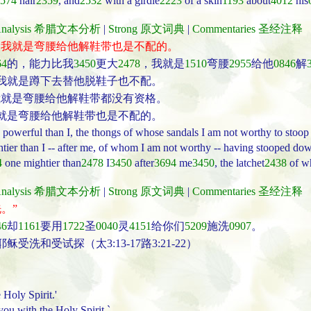
574
hair
2359
, and
2532
with a girdle
2223
of a skin
1193
about
4012
his
t Analysis 希腊文本分析
|
Strong 原文词典
|
Commentaries 圣经注释
，我就是弯腰给他解鞋带也是不配的。
64
的，能力比我
3450
更大
2478
，我就是
1510
弯腰
2955
给他
0846
解
我就是蹲下去替他脱鞋子也不配。
我就是弯腰给他解鞋带都没有资格。
就是弯腰给他解鞋带也是不配的。
powerful than I, the thongs of whose sandals I am not worthy to stoop
ier than I -- after me, of whom I am not worthy -- having stooped down -
4
one mightier than
2478
I
3450
after
3694
me
3450
, the latchet
2438
of w
t Analysis 希腊文本分析
|
Strong 原文词典
|
Commentaries 圣经注释
。”
46
却
1161
要用
1722
圣
0040
灵
4151
给你们
5209
施洗
0907
。
和受试探（太3:13-17路3:21-22）
 Holy Spirit.'
you with the Holy Spirit.`