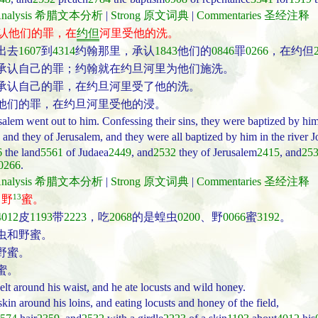
t Analysis 希腊文本分析
|
Strong 原文词典
|
Commentaries 圣经注释
认他们的罪，在
约但
河里受他的洗。
出去
1607
到
4314
约翰那里，承认
1843
他们的
0846
罪
0266
，在约但
承认自己的罪；约翰就在约旦河里为他们施洗。
承认自己的罪，在约旦河里受了他的洗。
他们的罪，在约旦河里受他的浸。
alem went out to him. Confessing their sins, they were baptized by him
 and they of Jerusalem, and they were all baptized by him in the river Jo
6
the land
5561
of Judaea
2449
, and
2532
they of Jerusalem
2415
, and
25
0266
.
t Analysis 希腊文本分析
|
Strong 原文词典
|
Commentaries 圣经注释
13
、野
蜜。
4012
皮
1193
带
2223
，吃
2068
的是蝗虫
0200
、野
0066
蜜
3192
。
虫和野蜜。
野蜜。
蜜。
elt around his waist, and he ate locusts and wild honey.
kin around his loins, and eating locusts and honey of the field,