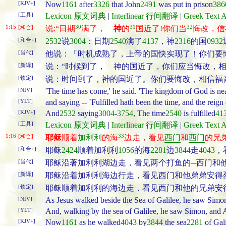
[KJV+]
Now
1161
after
3326
that John
2491
was put in prison
386
[工具]
Lexicon 原文词典
|
Interlinear 行间翻译
|
Greek Tex
1:15
30
31
32
[和合]
说:“日期
满了，
神
的
国近了!你们当
悔改，信
[和合+]
2532
说
3004
：日期
2540
满了
4137
，神
2316
的国
0932
[当代]
他说：「时机成熟了，上帝的国快实现了！你们要
[新译]
说：“时候到了， 神的国近了，你们应当悔改，相
[钦定]
说：时间到了，神的国近了。你们要悔改，相信福
[NIV]
'The time has come,' he said. 'The kingdom of God is ne
[YLT]
and saying -- `Fulfilled hath been the time, and the rei
[KJV+]
And
2532
saying
3004
-
3754
, The time
2540
is fulfilled
41
[工具]
Lexicon 原文词典
|
Interlinear 行间翻译
|
Greek Tex
1:16
33
[和合]
耶稣
顺着
加利利
的海
边走，看见
西门
和
西门
的兄
[和合+]
耶稣
2424
顺着加利利
1056
的海
2281
边
3844
走
4043
，
[当代]
耶稣沿著加利利湖边走，看见两个打鱼的─西门和
[新译]
耶稣沿着加利利海边行走，看见西门和他弟弟安得
[钦定]
耶稣顺着加利利的海边走，看见西门和他的兄弟安
[NIV]
As Jesus walked beside the Sea of Galilee, he saw Simon 
[YLT]
And, walking by the sea of Galilee, he saw Simon, and And
[KJV+]
Now
1161
as he walked
4043
by
3844
the sea
2281
of Gal