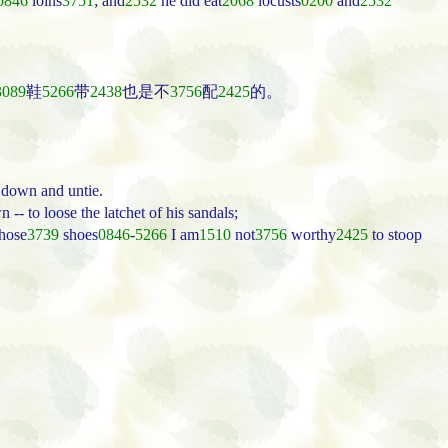
0846
loins
3751
; and
2532
he did eat
2068
locusts
0200
and
2532
3089
鞋
5266
带
2438
也是不
3756
配
2425
的。
 down and untie.
- to loose the latchet of his sandals;
hose
3739
shoes
0846
-
5266
I am
1510
not
3756
worthy
2425
to stoop