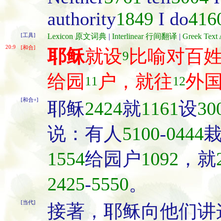
authority
1849
I do
416
[工具]
Lexicon 原文词典
|
Interlinear 行间翻译
|
Greek Te
20:9
[和合]
耶稣
就设
比喻对百姓
9
给园
户，就往
外
11
12
[和合+]
耶稣
2424
就
1161
设
30
说：有人
5100
-
0444
1554
给园户
1092
，就
2425
-
5550
。
[当代]
接著，耶稣向他们讲