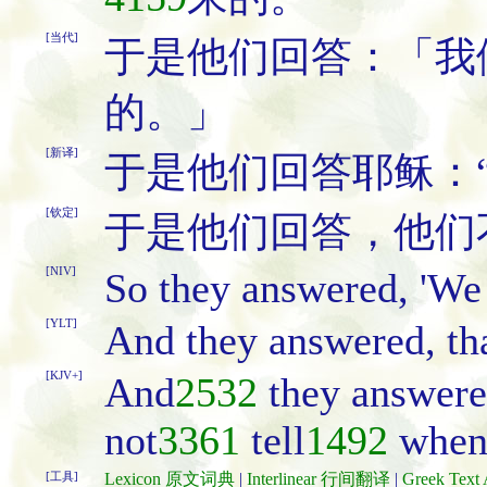
[当代]
于是他们回答：「我
的。」
[新译]
于是他们回答耶稣：
[钦定]
于是他们回答，他们
[NIV]
So they answered, 'We 
[YLT]
And they answered, tha
[KJV+]
And
2532
they answer
not
3361
tell
1492
when
[工具]
Lexicon 原文词典
|
Interlinear 行间翻译
|
Greek Te