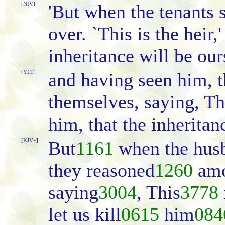
[NIV]
'But when the tenants 
over. `This is the heir,
inheritance will be ours
[YLT]
and having seen him,
themselves, saying, Th
him, that the inherita
[KJV+]
But
1161
when the hu
they reasoned
1260
am
saying
3004
, This
3778
let us kill
0615
him
084