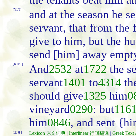
[YLT]
and at the season he s
servant, that from the 
give to him, but the h
send [him] away empt
[KJV+]
And
2532
at
1722
the s
servant
1401
to
4314
th
should give
1325
him
0
vineyard
0290
: but
116
him
0846
, and sent {h
[工具]
Lexicon 原文词典
|
Interlinear 行间翻译
|
Greek Te