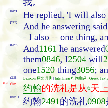
我。
[NIV]
He replied, 'I will als
[YLT]
And he answering said 
- I also -- one thing, a
[KJV+]
And
1161
he answered
them
0846
, I
2504
will
2
one
1520
thing
3056
; a
[工具]
Lexicon 原文词典
|
Interlinear 行间翻译
|
Greek Te
20:4
[和合]
约翰
的洗礼是从
天上
6
[和合+]
约翰
2491
的洗礼
0908