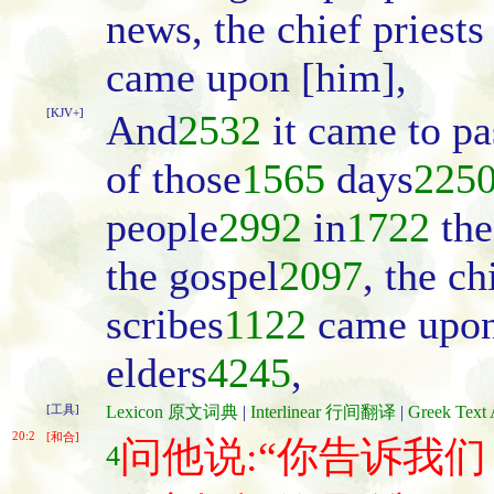
news, the chief priests
came upon [him],
[KJV+]
And
2532
it came to pa
of those
1565
days
225
people
2992
in
1722
the
the gospel
2097
, the ch
scribes
1122
came upo
elders
4245
,
[工具]
Lexicon 原文词典
|
Interlinear 行间翻译
|
Greek Te
20:2
[和合]
问他说:“你告诉我
4