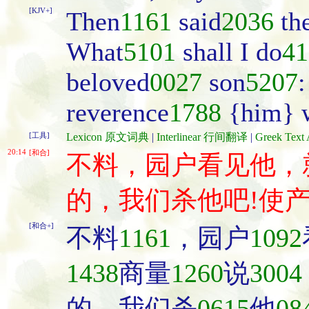
[KJV+]
Then
1161
said
2036
the
What
5101
shall I do
41
beloved
0027
son
5207
:
reverence
1788
{him} w
[工具]
Lexicon 原文词典
|
Interlinear 行间翻译
|
Greek Te
20:14
[和合]
不料，园户看见他，
的，我们杀他吧!使
[和合+]
不料
1161
，园户
1092
1438
商量
1260
说
3004
的，我们杀
0615
他
08