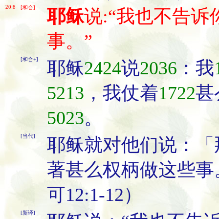
20:8
[和合]
耶稣
说:“我也不告
事。”
[和合+]
耶稣
2424
说
2036
：我
5213
，我仗着
1722
甚
5023
。
[当代]
耶稣就对他们说：「
著甚么权柄做这些事。」
可12:1-12）
[新译]