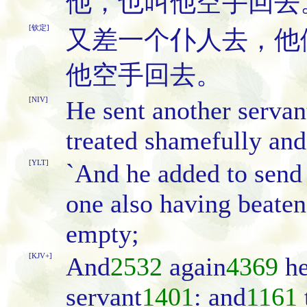
他，也叫他空手回去
[钦定]
又差一个仆人去，他
他空手回去。
[NIV]
He sent another servant
treated shamefully an
[YLT]
`And he added to send 
one also having beate
empty;
[KJV+]
And
2532
again
4369
he
servant
1401
: and
1161