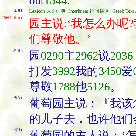
out
1544
.
[工具]
Lexicon 原文词典
|
Interlinear 行间翻译
|
Greek Te
20:13
[和合]
园主说:‘我怎么办呢
们尊敬他。’
[和合+]
园
0290
主
2962
说
2036
打发
3992
我的
3450
爱
尊敬
1788
他
5126
。
[当代]
葡萄园主说：『我该
的儿子去，也许他们
[新译]
葡萄园的主人说：‘