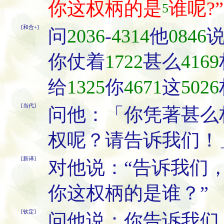
你这权柄的是
谁呢?”
5
[和合+]
问
2036
-
4314
他
0846
你仗着
1722
甚么
4169
给
1325
你
4671
这
5026
[当代]
问他：「你凭著甚么
权呢？请告诉我们！
[新译]
对他说：“告诉我们
你这权柄的是谁？”
[钦定]
问他说：你告诉我们