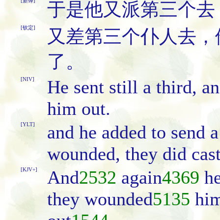
[新译]
于是他又派第三个去
[钦定]
又差第三个仆人去，
了。
[NIV]
He sent still a third,
him out.
[YLT]
and he added to send a 
wounded, they did cast
[KJV+]
And
2532
again
4369
he
they wounded
5135
hi