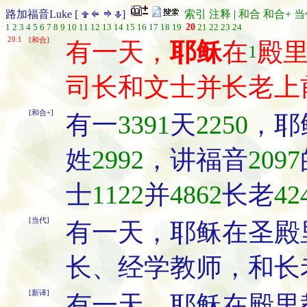
路加福音Luke [
]
索引
注释
|
和合
和合+
当
1
2
3
4
5
6
7
8
9
10
11
12
13
14
15
16
17
18
19
20
21
22
23
24
20:1
[和合]
有一天，
耶稣
在
殿
1
司长和文士并长老上
[和合+]
有一
3391
天
2250
，耶
姓
2992
，讲福音
2097
士
1122
并
4862
长老
42
[当代]
有一天，耶稣在圣殿
长、经学教师，和长
[新译]
有一天，耶稣在殿里