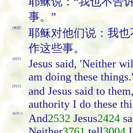
耶稣说：“我也不告
事。”
[钦定]
耶稣对他们说：我也
作这些事。
[NIV]
Jesus said, 'Neither wil
am doing these things.
[YLT]
and Jesus said to them
authority I do these th
[KJV+]
And
2532
Jesus
2424
sa
Neither
3761
tell
3004
I