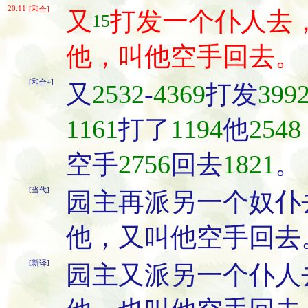
20:11
[和合]
又
打发一个仆人去
15
他，叫他空手回去。
[和合+]
又
2532
-
4369
打发
399
1161
打了
1194
他
2548
空手
2756
回去
1821
。
[当代]
园主再派另一个奴仆
他，又叫他空手回去
[新译]
园主又派另一个仆人