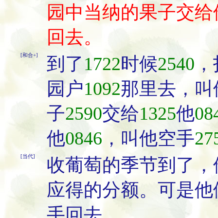
园中当纳的果子交给
回去。
[和合+]
到了
1722
时候
2540
，
园户
1092
那里去，叫
子
2590
交给
1325
他
08
他
0846
，叫他空手
27
[当代]
收葡萄的季节到了，
应得的分额。可是他
手回去。