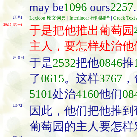
may be
1096
ours
2257
.
[工具]
Lexicon 原文词典
|
Interlinear 行间翻译
|
Greek Te
20:15
[和合]
于是把他推出葡萄园
主人，要怎样处治他
[和合+]
于是
2532
把他
0846
推
了
0615
。这样
3767
，
5101
处治
4160
他们
08
[当代]
因此，他们把他推到
葡萄园的主人要怎样