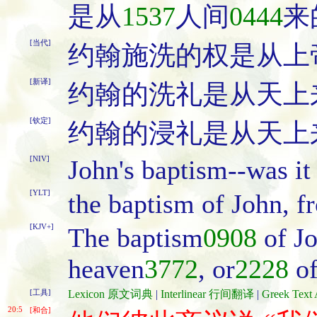
是从
1537
人间
0444
来
[当代]
约翰施洗的权是从上
[新译]
约翰的洗礼是从天上
[钦定]
约翰的浸礼是从天上
[NIV]
John's baptism--was it
[YLT]
the baptism of John, f
[KJV+]
The baptism
0908
of J
heaven
3772
, or
2228
o
[工具]
Lexicon 原文词典
|
Interlinear 行间翻译
|
Greek Te
20:5
[和合]