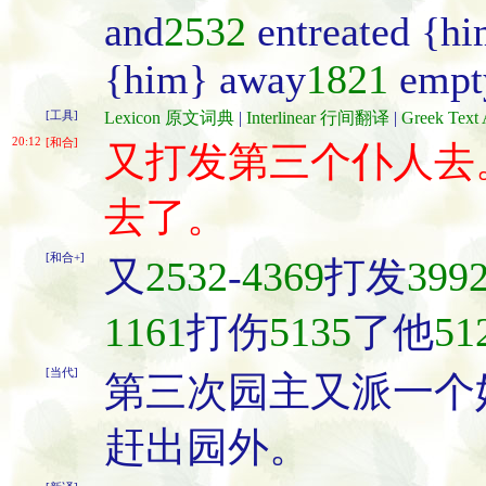
and
2532
entreated {hi
{him} away
1821
empt
[工具]
Lexicon 原文词典
|
Interlinear 行间翻译
|
Greek Te
20:12
[和合]
又打发第三个仆人去
去了。
[和合+]
又
2532
-
4369
打发
399
1161
打伤
5135
了他
51
[当代]
第三次园主又派一个
赶出园外。