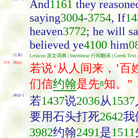
And
1161
they reasone
saying
3004
-
3754
, If
14
heaven
3772
; he will s
believed ye
4100
him
0
[工具]
Lexicon 原文词典
|
Interlinear 行间翻译
|
Greek Te
20:6
[和合]
若说‘从人间来，’
们信
约翰
是先
知。”
8
[和合+]
若
1437
说
2036
从
1537
要用石头打死
2642
我
3982
约翰
2491
是
1511