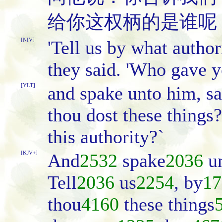
给你这权柄的是谁呢
[NIV]
'Tell us by what author
they said. 'Who gave yo
[YLT]
and spake unto him, sa
thou dost these things?
this authority?`
[KJV+]
And
2532
spake
2036
u
Tell
2036
us
2254
, by
17
thou
4160
these things