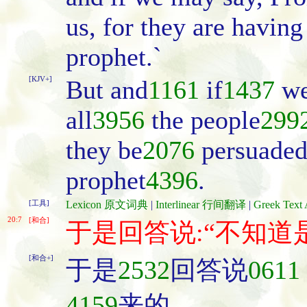
us, for they are havin
prophet.`
[KJV+]
But and
1161
if
1437
we
all
3956
the people
299
they be
2076
persuade
prophet
4396
.
[工具]
Lexicon 原文词典
|
Interlinear 行间翻译
|
Greek Te
20:7
[和合]
于是回答说:“不知道
[和合+]
于是
2532
回答说
0611
4159
来的。