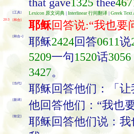
that gave
1325
thee
467
[工具]
Lexicon 原文词典
|
Interlinear 行间翻译
|
Greek Te
20:3
[和合]
耶稣
回答说:“我也
[和合+]
耶稣
2424
回答
0611
说
5209
一句
1520
话
3056
3427
。
[当代]
耶稣回答他们：「让
[新译]
他回答他们：“我也
[钦定]
耶稣回答他们说：我