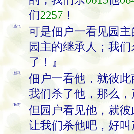
们
2257
！
[当代]
可是佃户一看见园主
园主的继承人；我们
了！』
[新译]
佃户一看他，就彼此
我们杀了他，那么，
[钦定]
但园户看见他，就彼
让我们杀他吧，好叫