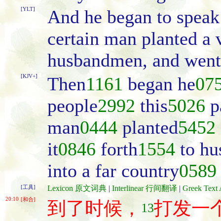
[YLT]
And he began to speak 
certain man planted a v
husbandmen, and went 
[KJV+]
Then
1161
began he
07
people
2992
this
5026
p
man
0444
planted
5452
it
0846
forth
1554
to h
into a far country
0589
[工具]
Lexicon 原文词典
|
Interlinear 行间翻译
|
Greek Te
20:10
[和合]
到了时候，
打发一
13