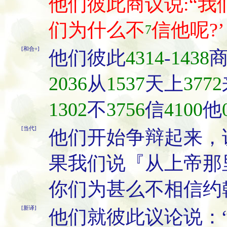
他们彼此商议说:“我
们为什么不
信他呢?’
7
[和合+]
他们彼此
4314
-
1438
2036
从
1537
天上
3772
1302
不
3756
信
4100
他
[当代]
他们开始争辩起来，
果我们说『从上帝那
你们为甚么不相信约
[新译]
他们就彼此议论说：