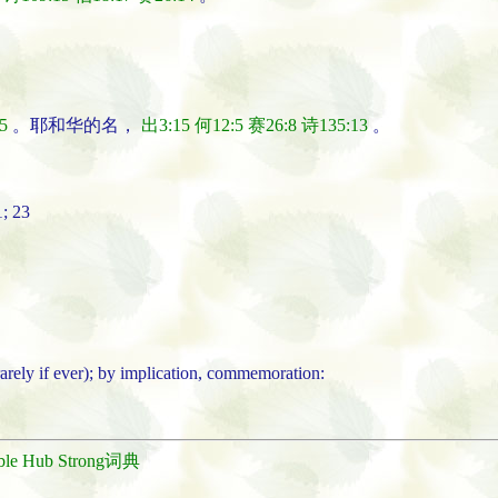
5
。耶和华的名，
出3:15
何12:5
赛26:8
诗135:13
。
; 23
(rarely if ever); by implication, commemoration:
ble Hub Strong词典