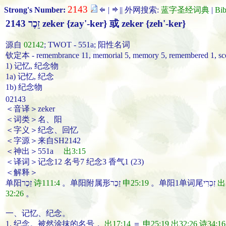
2143
Strong's Number:
|
|| 外网搜索:
蓝字圣经词典
|
Bi
2143 זֵכֶר zeker {zay'-ker} 或 zeker {zeh'-ker}
源自
02142
; TWOT - 551a; 阳性名词
钦定本 - remembrance 11, memorial 5, memory 5, remembered 1, sce
1) 记忆, 纪念物
1a) 记忆, 纪念
1b) 纪念物
02143
＜音译＞zeker
＜词类＞名、阳
＜字义＞纪念、回忆
＜字源＞来自SH2142
＜神出＞551a
出3:15
＜译词＞记念12 名号7 纪念3 香气1 (23)
＜解释＞
单阳זֵכֶר
诗111:4
。单阳附属形זֵכֶר
申25:19
。单阳1单词尾זִכְרִי
出
32:26
。
一、
记忆
、
纪念
。
1.
纪念
。
被然涂抹的
名号
，
出17:14
＝
申25:19
出32:26
诗34:16