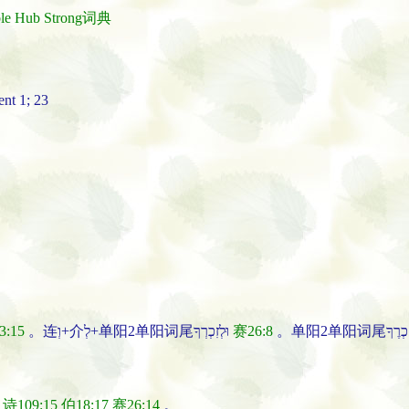
ble Hub Strong词典
nt 1; 23
3:15
。连וְ+介לְ+单阳2单阳词尾וּלְזִכְרְךָ
赛26:8
诗109:15
伯18:17
赛26:14
。