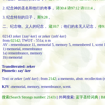
2.
纪念
神的圣名和他行的奇事，
诗30:4
诗97:12
诗111:4
。
3.
纪念
特别的日子，
斯9:28
。
二、
纪念物
。
义人的
纪念
，
箴10:7
；
他们的名无人
记念
，
传9:
02143 zeker {zay'-ker} or zeker {zeh'-ker}
from
02142
; TWOT - 551a; n m
AV - remembrance 11, memorial 5, memory 5, remembered 1, scent 1
1) memorial, remembrance
1a) remembrance, memory
1b) memorial
Transliterated: zeker
Phonetic: zay'-ker
Text: or zeker {zeh'-ker}; from
2142
; a memento, abstr. recollection 
KJV
-memorial, memory, remembrance, scent.
搜索(Search Strongs number: 2143)
|| 外网搜索:
蓝字圣经词典
|
Bi