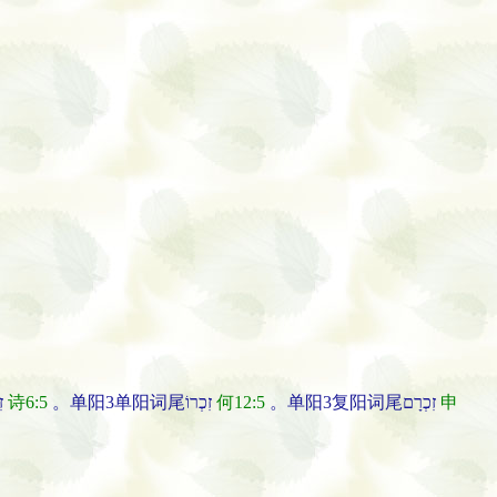
。单阳2单阳词尾זִכְרֶךָ
诗6:5
。单阳3单阳词尾זִכְרוֹ
何12:5
。单阳3复阳词尾זִכְרָם
申