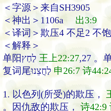
＜字源＞来自SH3905
＜神出＞1106a
出3:9
＜译词＞欺压4 不足2 不饱2 
＜解释＞
单阳לַחַץ
王上22:27
复词尾לַחֲצֵנוּ
申26:7
诗44:2
1. 以色列(所受)的
欺压
，
。
因仇敌的
欺压
，
诗42:9