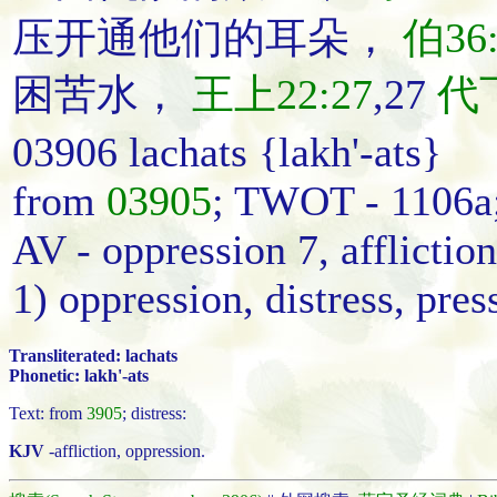
压
开通他们的耳朵
，
伯36:
困苦
水，
王上22:27
,27
代下
03906 lachats {lakh'-ats}
from
03905
; TWOT - 1106a
AV - oppression 7, affliction
1) oppression, distress, pres
Transliterated: lachats
Phonetic: lakh'-ats
Text: from
3905
; distress:
KJV
-affliction, oppression.