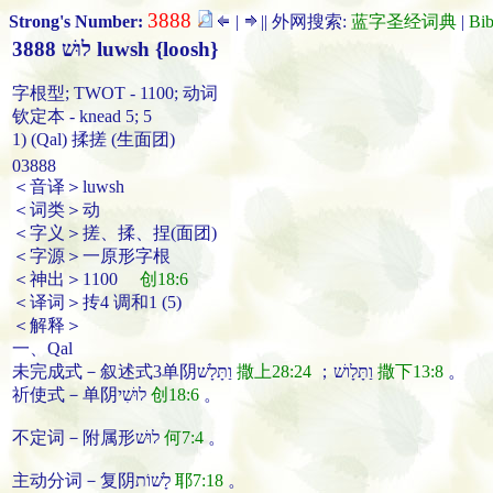
3888
Strong's Number:
|
|| 外网搜索:
蓝字圣经词典
|
Bi
3888 לוּשׁ luwsh {loosh}
字根型; TWOT - 1100; 动词
钦定本 - knead 5; 5
1) (Qal) 揉搓 (生面团)
03888
＜音译＞luwsh
＜词类＞动
＜字义＞搓、揉、捏(面团)
＜字源＞一原形字根
＜神出＞1100
创18:6
＜译词＞抟4 调和1 (5)
＜解释＞
一、Qal
未完成式－叙述式3单阴וַתָּלָשׁ
撒上28:24
；וַתָּלָושׁ
撒下13:8
。
祈使式－单阴לוּשִׁי
创18:6
。
不定词－附属形לוּשׁ
何7:4
。
主动分词－复阴לָשׁוֹת
耶7:18
。