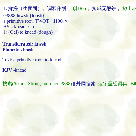
1.
揉搓
（生面团）。
调和
作饼
，
创18:6
。
抟
成无酵饼
，
撒上28
03888 luwsh {loosh}
a primitive root; TWOT - 1100; v
AV - knead 5; 5
1) (Qal) to knead (dough)
Transliterated: luwsh
Phonetic: loosh
Text: a primitive root; to knead:
KJV
-knead.
搜索(Search Strongs number: 3888)
|| 外网搜索:
蓝字圣经词典
|
Bi