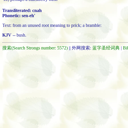
Transliterated: cnah
Phonetic: sen-eh'
Text: from an unused root meaning to prick; a bramble:
KJV
-- bush.
搜索(Search Strongs number: 5572)
|| 外网搜索:
蓝字圣经词典
|
Bi