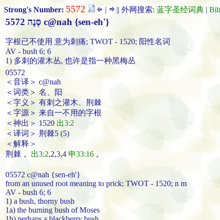
5572
Strong's Number:
|
|| 外网搜索:
蓝字圣经词典
|
Bi
5572 סְּנֶה c@nah {sen-eh'}
字根已不使用 意为刺痛; TWOT - 1520; 阳性名词
AV - bush 6; 6
1) 多刺的灌木丛, 也许是指一种黑梅丛
05572
＜音译＞ c@nah
＜词类＞ 名、阳
＜字义＞ 有刺之灌木、荆棘
＜字源＞ 来自一不用的字根
＜神出＞ 1520
出3:2
＜译词＞ 荆棘5 (5)
＜解释＞
荆棘
，
出3:2
,2,3,4
申33:16
。
05572 c@nah {sen-eh'}
from an unused root meaning to prick; TWOT - 1520; n m
AV - bush 6; 6
1) a bush, thorny bush
1a) the burning bush of Moses
1b) perhaps a blackberry bush