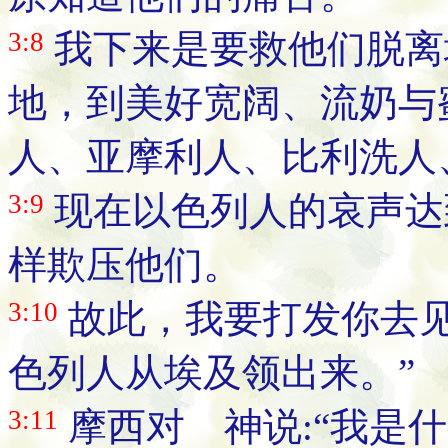
3:8
我下来是要救他们脱离
地，到美好宽阔、流奶与
人、亚摩利人、比利洗人
3:9
现在以色列人的哀声达
样欺压他们。
3:10
故此，我要打发你去
色列人从埃及领出来。”
3:11
摩西对 神说:“我是