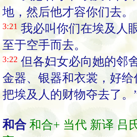
地，然后他才容你们去。
3:21
我必叫你们在埃及人
至于空手而去。
3:22
但各妇女必向她的邻
金器、银器和衣裳，好给
把埃及人的财物夺去了。
和合
和合+
当代
新译
吕