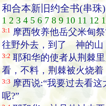
和合本新旧约全书(串珠) 
1
2
3
4
5
6
7
8
9
10
11
12
1
3:1
摩西牧养他岳父米甸祭
往野外去，到了 神的山
3:2
耶和华的使者从荆棘里
看，不料，荆棘被火烧着
3:3
摩西说:“我要过去看
呢?”