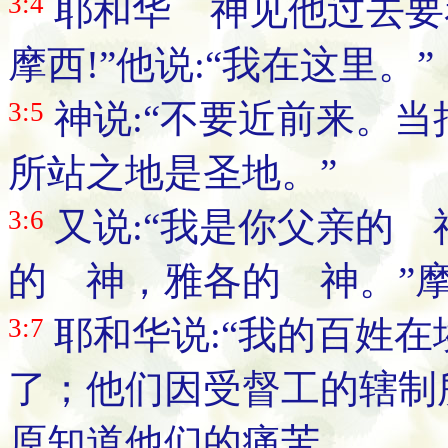
3:4
耶和华 神见他过去要看
摩西!”他说:“我在这里。”
3:5
神说:“不要近前来。
所站之地是圣地。”
3:6
又说:“我是你父亲的
的 神，雅各的 神。”
3:7
耶和华说:“我的百姓
了；他们因受督工的辖制
原知道他们的痛苦。