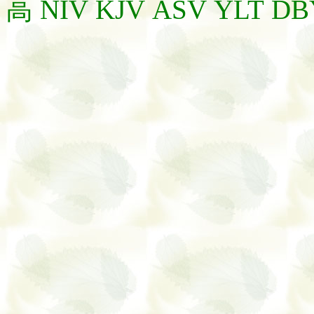
高
NIV
KJV
ASV
YLT
DB