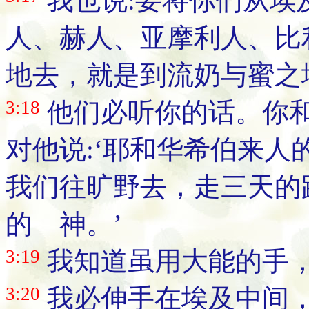
我也说:要将你们从埃
人、赫人、亚摩利人、比
地去，就是到流奶与蜜之
3:18
他们必听你的话。你
对他说:‘耶和华希伯来
我们往旷野去，走三天的
的 神。’
3:19
我知道虽用大能的手
3:20
我必伸手在埃及中间