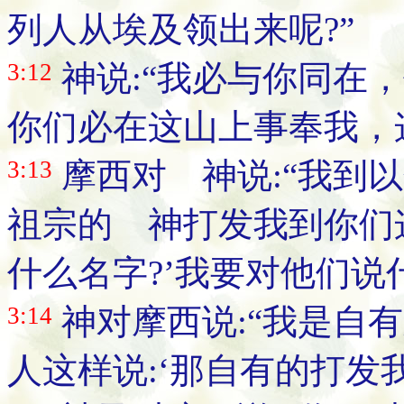
列人从埃及领出来呢?”
3:12
神说:“我必与你同在
你们必在这山上事奉我，
3:13
摩西对 神说:“我到以
祖宗的 神打发我到你们这
什么名字?’我要对他们说什
3:14
神对摩西说:“我是自有
人这样说:‘那自有的打发