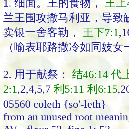
1.
细面
。王的食物，
王上4
兰王围攻撒马利亚，导致
卖银一舍客勒
，
王下7:1
,
（喻表耶路撒冷如同妓女
2. 用于献祭：
结46:14
代上
2:1
,2,4,5,7
利5:11
利6:15
,2
05560 coleth {so'-leth}
from an unused root meaning