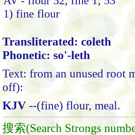
AV - flour 52, fine 1; 53
1) fine flour
Transliterated: coleth
Phonetic: so'-leth
Text: from an unused root m
off):
KJV
--(fine) flour, meal.
搜索(Search Strongs numbe