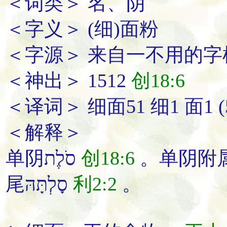
＜词类＞ 名、阴
＜字义＞ (细)面粉
＜字源＞ 来自一不用的字
＜神出＞ 1512
创18:6
＜译词＞ 细面51 细1 面1 (5
＜解释＞
单阴סֹלֶת
创18:6
尾סָלְתָּהּ
利2:2
。