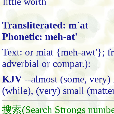
little worth
Transliterated: m`at
Phonetic: meh-at'
Text: or miat {meh-awt'}; 
adverbial or compar.):
KJV
--almost (some, very) fe
(while), (very) small (matte
搜索(Search Strongs numbe