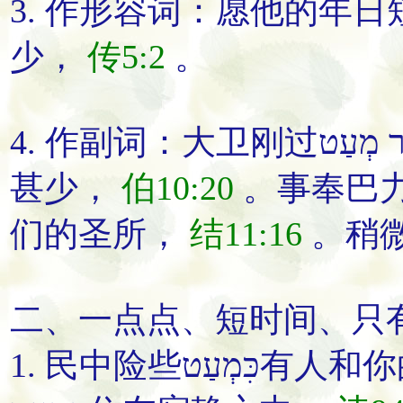
3. 作形容词：
愿他的年日
少
，
传5:2
。
4. 作副词：
大卫
刚
过
甚少
，
伯10:20
。
事奉巴
们的圣所
，
结11:16
。
稍
二、
一点点
、
短时间
、
只
1.
民中
险些
כִּמְעַט
有人和你