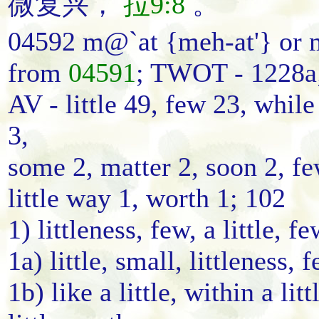
微
复兴
，
拉9:8
。
04592 m@`at {meh-at'} or 
from
04591
; TWOT - 1228a;
AV - little 49, few 23, while
3,
some 2, matter 2, soon 2, few
little way 1, worth 1; 102
1) littleness, few, a little, f
1a) little, small, littleness, f
1b) like a little, within a lit