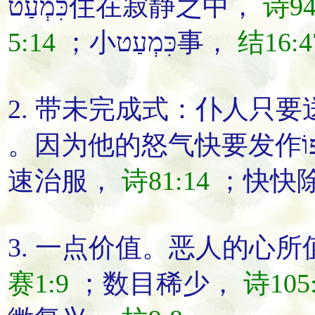
כִּמְעַט
住在寂静之中
，
诗94
5:14
；
小
כִּמְעַט
事
，
结16:4
2. 带未完成式：
仆人
只
要
。
因为他的怒气
快要
发作
速
治服
，
诗81:14
；
快快
3.
一点价值
。
恶人的心所
赛1:9
；
数目
稀少
，
诗105