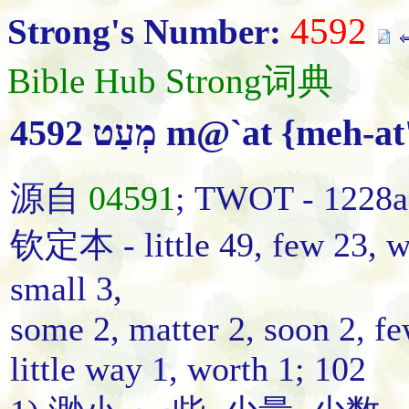
4592
Strong's Number:
Bible Hub Strong词典
4592 מְעַט m@`at {
源自
04591
; TWOT - 1
钦定本 - little 49, few 23, wh
small 3,
some 2, matter 2, soon 2, few
little way 1, worth 1; 102