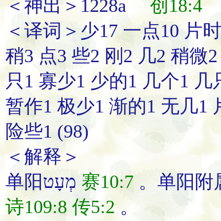
＜神出＞1228a
创18:4
＜译词＞少17 一点10 片时1
稍3 点3 些2 刚2 几2 稍
只1 寡少1 少的1 几个1 几
暂作1 极少1 渐的1 无几1 
险些1 (98)
＜解释＞
单阳מְעָט
赛10:7
诗109:8
传5:2
。