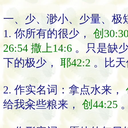
一、
少
、
渺小
、
少量
、
极
1.
你所有的
很少
，
创30:3
26:54
撒上14:6
。
只是缺
下的
极少
，
耶42:2
。
比天
2. 作实名词：
拿
点
水来
，
给我籴
些
粮来
，
创44:25