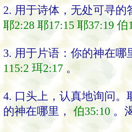
2. 用于诗体，无处可寻
耶2:28
耶17:15
耶37:19
伯1
3. 用于片语：
你的神在
哪
115:2
珥2:17
。
4. 口头上，认真地询问。
的神在
哪里
，
伯35:10
。