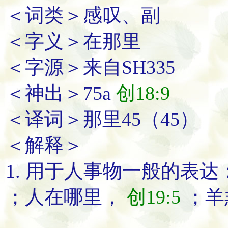
＜词类＞感叹、副
＜字义＞在那里
＜字源＞来自SH335
＜神出＞75a
创18:9
＜译词＞那里45（45）
＜解释＞
1. 用于人事物一般的表达
；
人在
哪里
，
创19:5
；
羊