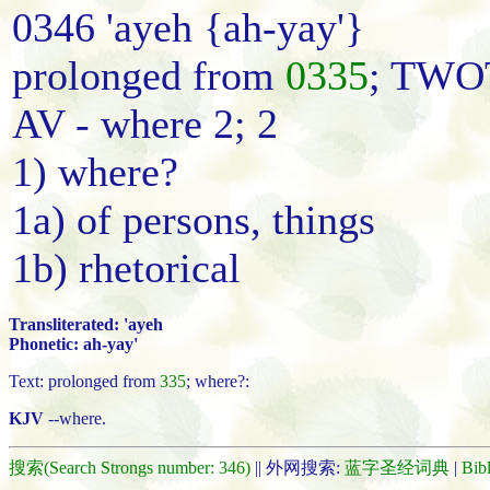
0346 'ayeh {ah-yay'}
prolonged from
0335
; TWOT
AV - where 2; 2
1) where?
1a) of persons, things
1b) rhetorical
Transliterated: 'ayeh
Phonetic: ah-yay'
Text: prolonged from
335
; where?:
KJV
--where.
搜索(Search Strongs number: 346)
|| 外网搜索:
蓝字圣经词典
|
Bib