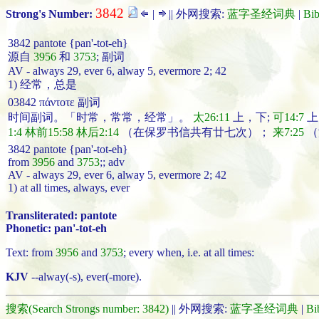
3842
Strong's Number:
|
|| 外网搜索:
蓝字圣经词典
|
Bi
3842 pantote {pan'-tot-eh}
源自
3956
和
3753
; 副词
AV - always 29, ever 6, alway 5, evermore 2; 42
1) 经常，总是
03842 πάντοτε 副词
时间副词。「
时常
，
常常
，
经常
」。
太26:11
上，下;
可14:7
上
1:4
林前15:58
林后2:14
（在保罗书信共有廿七次）；
来7:25
（
3842 pantote {pan'-tot-eh}
from
3956
and
3753
;; adv
AV - always 29, ever 6, alway 5, evermore 2; 42
1) at all times, always, ever
Transliterated: pantote
Phonetic: pan'-tot-eh
Text: from
3956
and
3753
; every when, i.e. at all times:
KJV
--alway(-s), ever(-more).
搜索(Search Strongs number: 3842)
|| 外网搜索:
蓝字圣经词典
|
Bi