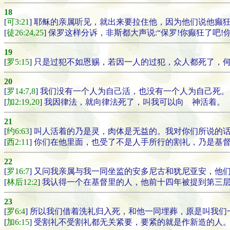
18
[
可3:21
] 耶稣的亲属听见，就出来要拉住他，因为他们说他癫
[
徒26:24,25
] 保罗这样分诉，非斯都大声说:“保罗!你癫狂了吧
19
[
罗5:15
] 只是过犯不如恩赐，若因一人的过犯，众人都死了，
20
[
罗14:7,8
] 我们没有一个人为自己活，也没有一个人为自己死。
[
加2:19,20
] 我因律法，就向律法死了，叫我可以向 神活着。
21
[
约6:63
] 叫人活着的乃是灵，肉体是无益的。我对你们所说的
[
西2:11
] 你们在他里面，也受了不是人手所行的割礼，乃是基
22
[
罗16:7
] 又问我亲属与我一同坐监的安多尼古和犹尼亚安，他
[
林后12:2
] 我认得一个在基督里的人，他前十四年被提到第三
23
[
罗6:4
] 所以我们借着洗礼归入死，和他一同埋葬，原是叫我
[
加6:15
] 受割礼不受割礼都无关紧要，要紧的就是作新造的人