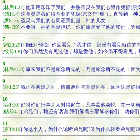
6
[
林后1:22
] 他又用印印了我们，并赐圣灵在我们心里作凭据(原文
[
弗1:14
] 这圣灵是我们得基业的凭据(原文作“质”)，直等到 神
[
罗8:16
] 圣灵与我们的心同证我们是 神的儿女；
[
弗4:30
] 不要叫 神的圣灵担忧，你们原是受了他的印记，等
7
[
约20:29
] 耶稣对他说:“你因看见了我才信；那没有看见就信的
[
彼前1:8
] 你们虽然没有见过他，却是爱他；如今虽不得看见
8
[
林后4:18
] 原来我们不是顾念所见的，乃是顾念所不见的；因
9
[
腓1:23
] 我正在两难之间，情愿离世与基督同在，因为这是好
10
[
西1:10
] 好叫你们行事为人对得起主，凡事蒙他喜悦，在一切
[
帖前4:1
] 弟兄们，我还有话说:我们靠着主耶稣求你们，劝
11
[
罗14:10
] 你这个人，为什么论断弟兄呢?又为什么轻看弟兄呢