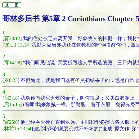
哥林多后书 第5章 2 Corinthians Chapter 
1
[
赛38:12
] 我的住处被迁去离开我，好象牧人的帐棚一样；我
[
彼后1:13,14
] 我以为应当趁我还在这帐棚的时候提醒你们，激
2
[
可14:58
] “我们听见他说:‘我要拆毁这人手所造的殿，三日内就
3
[
罗8:23
] 不但如此，就是我们这有圣灵初结果子的，也是自己
4
[
启3:18
] 我劝你向我买火炼的金子，叫你富足；又买白衣穿上
[
启16:15
] (看哪!我来象贼一样。那警醒，看守衣服，免得赤身
5
[
赛25:8
] 他已经吞灭死亡直到永远。主耶和华必擦去各人脸上
[
林前15:53,54
] 这必朽坏的总要变成不朽坏的(“变成”原文作“