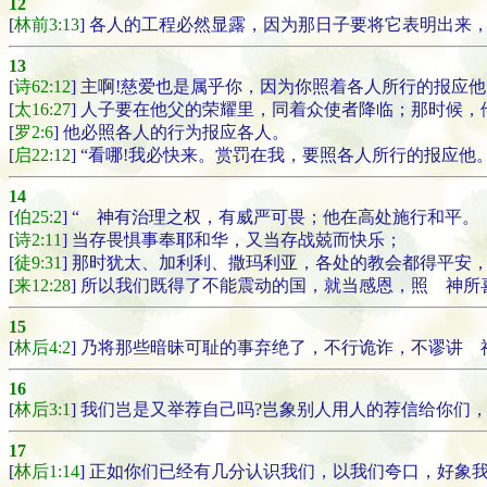
12
[
林前3:13
] 各人的工程必然显露，因为那日子要将它表明出来
13
[
诗62:12
] 主啊!慈爱也是属乎你，因为你照着各人所行的报应
[
太16:27
] 人子要在他父的荣耀里，同着众使者降临；那时候
[
罗2:6
] 他必照各人的行为报应各人。
[
启22:12
] “看哪!我必快来。赏罚在我，要照各人所行的报应他
14
[
伯25:2
] “ 神有治理之权，有威严可畏；他在高处施行和平。
[
诗2:11
] 当存畏惧事奉耶和华，又当存战兢而快乐；
[
徒9:31
] 那时犹太、加利利、撒玛利亚，各处的教会都得平安
[
来12:28
] 所以我们既得了不能震动的国，就当感恩，照 神
15
[
林后4:2
] 乃将那些暗昧可耻的事弃绝了，不行诡诈，不谬讲
16
[
林后3:1
] 我们岂是又举荐自己吗?岂象别人用人的荐信给你们
17
[
林后1:14
] 正如你们已经有几分认识我们，以我们夸口，好象