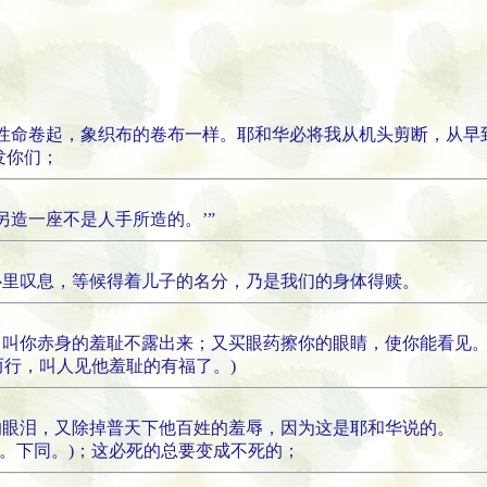
5
将性命卷起，象织布的卷布一样。耶和华必将我从机头剪断，从早
发你们；
另造一座不是人手所造的。’”
心里叹息，等候得着儿子的名分，乃是我们的身体得赎。
，叫你赤身的羞耻不露出来；又买眼药擦你的眼睛，使你能看见
而行，叫人见他羞耻的有福了。)
的眼泪，又除掉普天下他百姓的羞辱，因为这是耶和华说的。
穿”。下同。)；这必死的总要变成不死的；