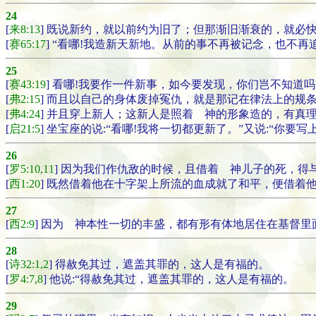
24
[
来8:13
] 既说新约，就以前约为旧了；但那渐旧渐衰的，就必
[
赛65:17
] “看哪!我造新天新地。从前的事不再被记念，也不再
25
[
赛43:19
] 看哪!我要作一件新事，如今要发现，你们岂不知道
[
弗2:15
] 而且以自己的身体废掉冤仇，就是那记在律法上的规
[
弗4:24
] 并且穿上新人；这新人是照着 神的形象造的，有真
[
启21:5
] 坐宝座的说:“看哪!我将一切都更新了。”又说:“你要
26
[
罗5:10,11
] 因为我们作仇敌的时候，且借着 神儿子的死，
[
西1:20
] 既然借着他在十字架上所流的血成就了和平，便借着
27
[
西2:9
] 因为 神本性一切的丰盛，都有形有体地居住在基督里
28
[
诗32:1,2
] 得赦免其过，遮盖其罪的，这人是有福的。
[
罗4:7,8
] 他说:“得赦免其过，遮盖其罪的，这人是有福的。
29