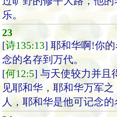
过旷野的修平大路；他的
乐。
23
[
诗135:13
] 耶和华啊!你
念的名存到万代。
[
何12:5
] 与天使较力并
见耶和华，耶和华万军之
人，耶和华是他可记念的