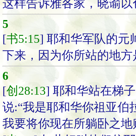
这样告诉雅各家，晓谕以
5
[
书5:15
] 耶和华军队的元
下来，因为你所站的地方
6
[
创28:13
] 耶和华站在梯子
说:“我是耶和华你祖亚
我要将你现在所躺卧之地