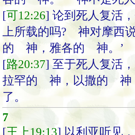
[
可12:26
] 论到死人复活
上所载的吗? 神对摩西说
的 神，雅各的 神。’
[
路20:37
] 至于死人复活
拉罕的 神，以撒的 神
了。
7
[
王上19:13
] 以利亚听见