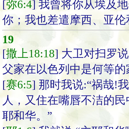
[
弥6:4
] 我曾将你从埃及
你；我也差遣摩西、亚伦
19
[
撒上18:18
] 大卫对扫罗
父家在以色列中是何等的
[
赛6:5
] 那时我说:“祸哉
人，又住在嘴唇不洁的民
耶和华。”