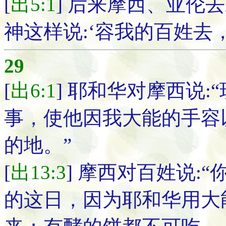
[
出5:1
] 后来摩西、亚伦
神这样说:‘容我的百姓去
29
[
出6:1
] 耶和华对摩西说
事，使他因我大能的手容
的地。”
[
出13:3
] 摩西对百姓说:
的这日，因为耶和华用大