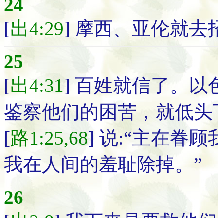
24
[
出4:29
] 摩西、亚伦就
25
[
出4:31
] 百姓就信了。
鉴察他们的困苦，就低头
[
路1:25,68
] 说:“主在
我在人间的羞耻除掉。”
26