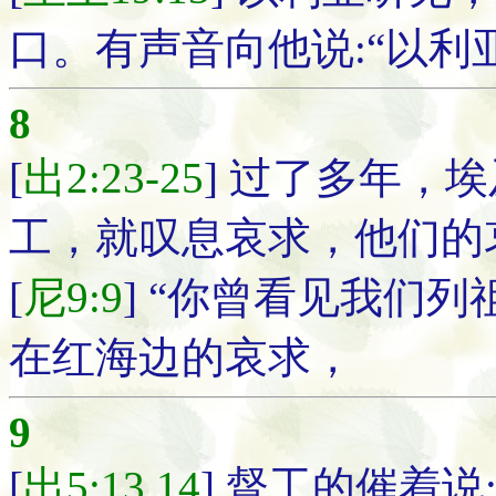
口。有声音向他说:“以利
8
[
出2:23-25
] 过了多年，
工，就叹息哀求，他们的
[
尼9:9
] “你曾看见我们
在红海边的哀求，
9
[
出5:13,14
] 督工的催着