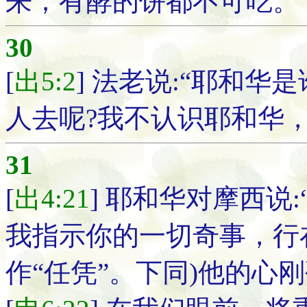
来；有酵的饼都不可吃。
30
[
出5:2
] 法老说:“耶和
人去呢?我不认识耶和华，
31
[
出4:21
] 耶和华对摩西说
我指示你的一切奇事，行
作“任凭”。下同)他的心