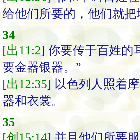
给他们所要的，他们就把
34
[
出11:2
] 你要传于百姓
要金器银器。”
[
出12:35
] 以色列人照着
器和衣裳。
35
[
创15:14
] 并且他们所要