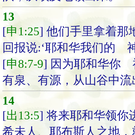
13
[
申1:25
] 他们手里拿着
回报说:‘耶和华我们的 
[
申8:7-9
] 因为耶和华你
有泉、有源，从山谷中流
14
[
出13:5
] 将来耶和华领
希未人、耶布斯人之地，