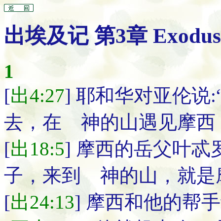
出埃及记 第3章 Exodus C
1
[
出4:27
] 耶和华对亚伦说
去，在 神的山遇见摩西
[
出18:5
] 摩西的岳父叶
子，来到 神的山，就是
[
出24:13
] 摩西和他的帮