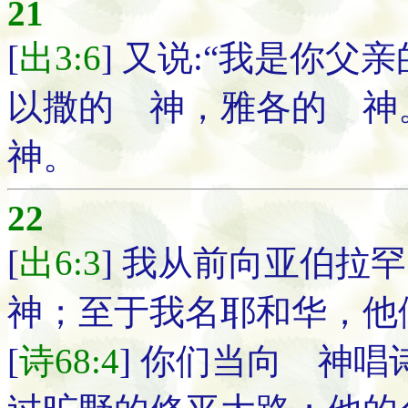
21
[
出3:6
] 又说:“我是你
以撒的 神，雅各的 神
神。
22
[
出6:3
] 我从前向亚伯
神；至于我名耶和华，他
[
诗68:4
] 你们当向 神