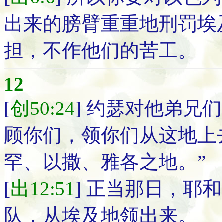
出来的膀臂重重地刑罚埃
担，不作他们的苦工。
12
[
创50:24
] 约瑟对他弟兄
顾你们，领你们从这地上
罕、以撒、雅各之地。”
[
出12:51
] 正当那日，耶
队，从埃及地领出来。