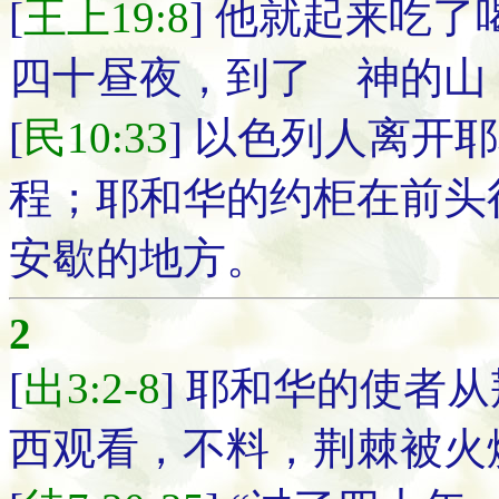
[
王上19:8
] 他就起来吃
四十昼夜，到了 神的山
[
民10:33
] 以色列人离开
程；耶和华的约柜在前头
安歇的地方。
2
[
出3:2-8
] 耶和华的使者
西观看，不料，荆棘被火