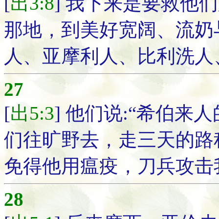
[
出3:8
] 我下来是要救他
那地，到美好宽阔、流奶
人、亚摩利人、比利洗人
27
[
出5:3
] 他们说:“希伯
们往旷野去，走三天的路
免得他用瘟疫，刀兵攻击
28