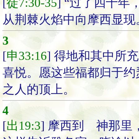
[
徒7:30-35
] “过了四十
从荆棘火焰中向摩西显现
3
[
申33:16
] 得地和其中所
喜悦。愿这些福都归于约
之人的顶上。
4
[
出19:3
] 摩西到 神那里