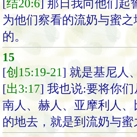
[
结20:6
] 那日我向他们
为他们察看的流奶与蜜之
的。
15
[
创15:19-21
] 就是基尼
[
出3:17
] 我也说:要将
南人、赫人、亚摩利人、
的地去，就是到流奶与蜜