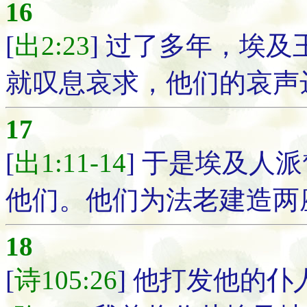
16
[
出2:23
] 过了多年，埃
就叹息哀求，他们的哀声
17
[
出1:11-14
] 于是埃及人
他们。他们为法老建造两
18
[
诗105:26
] 他打发他的