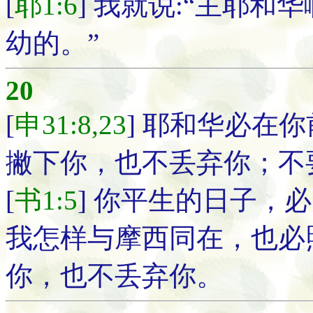
[
耶1:6
] 我就说:“主耶
幼的。”
20
[
申31:8,23
] 耶和华必在
撇下你，也不丢弃你；不
[
书1:5
] 你平生的日子，
我怎样与摩西同在，也必
你，也不丢弃你。