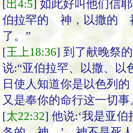
[
出4:5
] 如此好叫他们信
伯拉罕的 神，以撒的 
了。”
[
王上18:36
] 到了献晚祭
说:“亚伯拉罕、以撒、以
日使人知道你是以色列的
又是奉你的命行这一切事
[
太22:32
] 他说:‘我是
各的 神。’ 神不是死