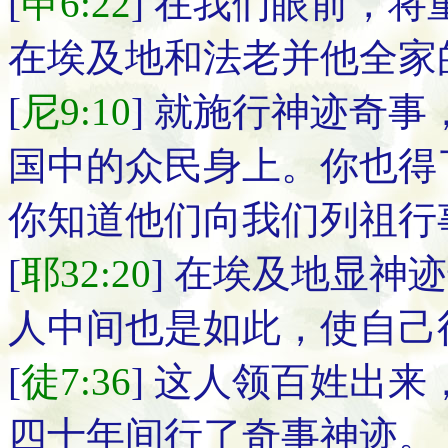
[
申6:22
] 在我们眼前，
在埃及地和法老并他全家
[
尼9:10
] 就施行神迹奇
国中的众民身上。你也得
你知道他们向我们列祖行
[
耶32:20
] 在埃及地显神
人中间也是如此，使自己
[
徒7:36
] 这人领百姓出
四十年间行了奇事神迹。