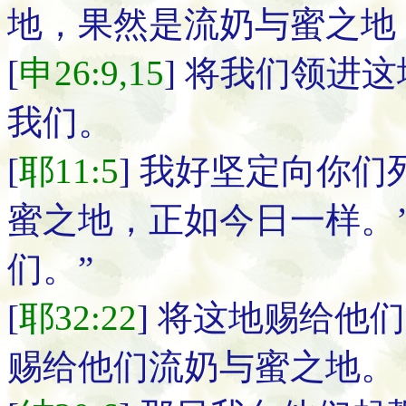
地，果然是流奶与蜜之地
[
申26:9,15
] 将我们领进
我们。
[
耶11:5
] 我好坚定向你
蜜之地，正如今日一样。’
们。”
[
耶32:22
] 将这地赐给他
赐给他们流奶与蜜之地。