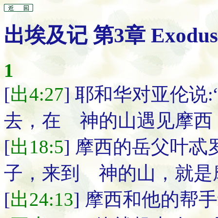
出埃及记 第3章 Exodus C
1
[
出4:27
] 耶和华对亚伦说
去，在 神的山遇见摩西
[
出18:5
] 摩西的岳父叶
子，来到 神的山，就是
[
出24:13
] 摩西和他的帮