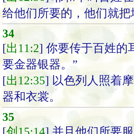
给他们所要的，他们就把
34
[
出11:2
] 你要传于百姓
要金器银器。”
[
出12:35
] 以色列人照着
器和衣裳。
35
[
创15:14
] 并且他们所要