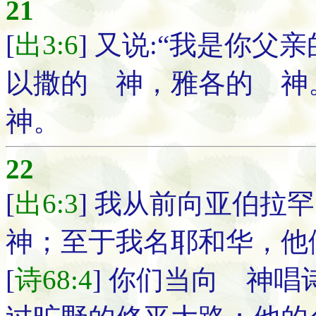
21
[
出3:6
] 又说:“我是你
以撒的 神，雅各的 神
神。
22
[
出6:3
] 我从前向亚伯
神；至于我名耶和华，他
[
诗68:4
] 你们当向 神