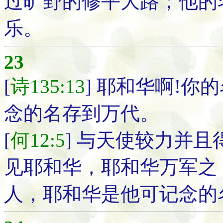
过旷野的修平大路；他的
乐。
23
[
诗135:13
] 耶和华啊!你
念的名存到万代。
[
何12:5
] 与天使较力并
见耶和华，耶和华万军之
人，耶和华是他可记念的