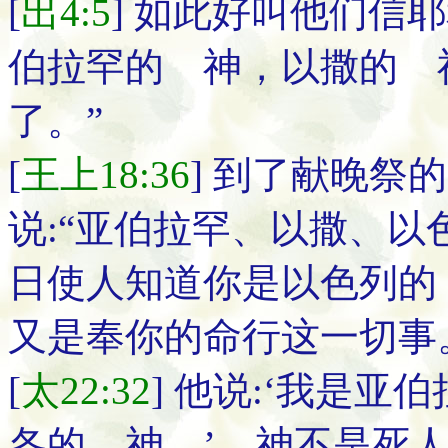
[
出4:5
] 如此好叫他们信
伯拉罕的 神，以撒的 
了。”
[
王上18:36
] 到了献晚祭
说:“亚伯拉罕、以撒、以
日使人知道你是以色列的
又是奉你的命行这一切事
[
太22:32
] 他说:‘我是
各的 神。’ 神不是死