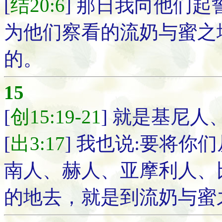
[
结20:6
] 那日我向他们
为他们察看的流奶与蜜之
的。
15
[
创15:19-21
] 就是基尼
[
出3:17
] 我也说:要将
南人、赫人、亚摩利人、
的地去，就是到流奶与蜜