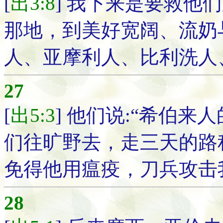
[
出3:8
] 我下来是要救他
那地，到美好宽阔、流奶
人、亚摩利人、比利洗人
27
[
出5:3
] 他们说:“希伯
们往旷野去，走三天的路
免得他用瘟疫，刀兵攻击
28