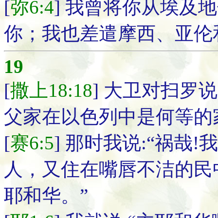
[
弥6:4
] 我曾将你从埃及
你；我也差遣摩西、亚伦
19
[
撒上18:18
] 大卫对扫罗
父家在以色列中是何等的
[
赛6:5
] 那时我说:“祸哉
人，又住在嘴唇不洁的民
耶和华。”