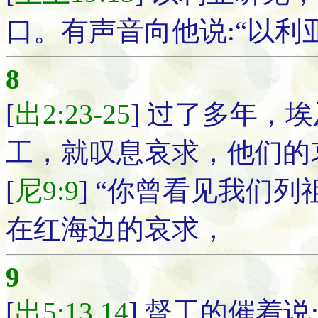
口。有声音向他说:“以利
8
[
出2:23-25
] 过了多年，
工，就叹息哀求，他们的
[
尼9:9
] “你曾看见我们
在红海边的哀求，
9
[
出5:13,14
] 督工的催着