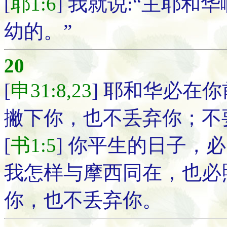
[
耶1:6
] 我就说:“主耶
幼的。”
20
[
申31:8,23
] 耶和华必在
撇下你，也不丢弃你；不
[
书1:5
] 你平生的日子，
我怎样与摩西同在，也必
你，也不丢弃你。