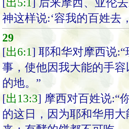
[
出5:1
] 后来摩西、亚伦
神这样说:‘容我的百姓去
29
[
出6:1
] 耶和华对摩西说
事，使他因我大能的手容
的地。”
[
出13:3
] 摩西对百姓说:
的这日，因为耶和华用大