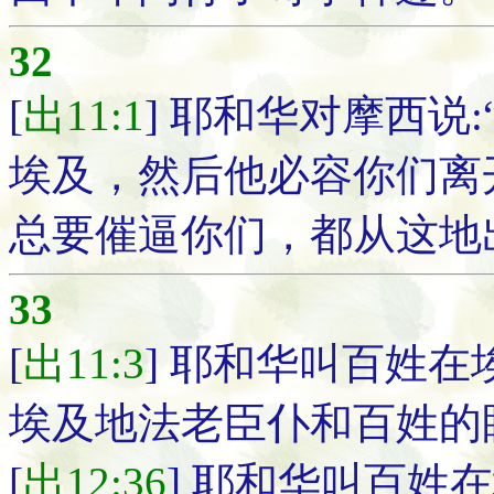
32
[
出11:1
] 耶和华对摩西说
埃及，然后他必容你们离
总要催逼你们，都从这地
33
[
出11:3
] 耶和华叫百姓
埃及地法老臣仆和百姓的
[
出12:36
] 耶和华叫百姓