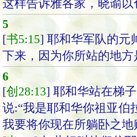
这样告诉雅各家，晓谕以
5
[
书5:15
] 耶和华军队的元
下来，因为你所站的地方
6
[
创28:13
] 耶和华站在梯子
说:“我是耶和华你祖亚
我要将你现在所躺卧之地