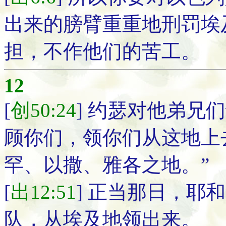
出来的膀臂重重地刑罚埃
担，不作他们的苦工。
12
[
创50:24
] 约瑟对他弟兄
顾你们，领你们从这地上
罕、以撒、雅各之地。”
[
出12:51
] 正当那日，耶
队，从埃及地领出来。