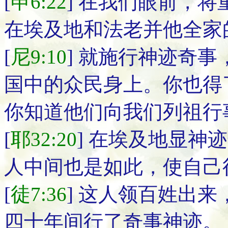
[
申6:22
] 在我们眼前，
在埃及地和法老并他全家
[
尼9:10
] 就施行神迹奇
国中的众民身上。你也得
你知道他们向我们列祖行
[
耶32:20
] 在埃及地显神
人中间也是如此，使自己
[
徒7:36
] 这人领百姓出
四十年间行了奇事神迹。