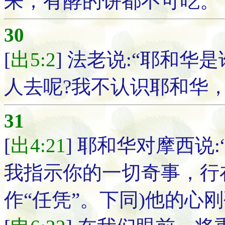
来；有酵的饼都不可吃。
30
[
出5:2
] 法老说:“耶和
人去呢?我不认识耶和华，
31
[
出4:21
] 耶和华对摩西说
我指示你的一切奇事，行
作“任凭”。下同)他的心