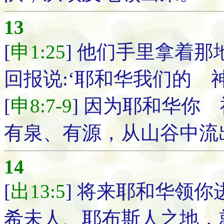
13
[
申1:25
] 他们手里拿着
回报说:‘耶和华我们的 
[
申8:7-9
] 因为耶和华你
有泉、有源，从山谷中流
14
[
出13:5
] 将来耶和华领
希未人、耶布斯人之地，