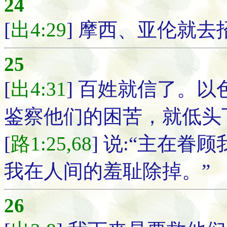
24
[
出4:29
] 摩西、亚伦就
25
[
出4:31
] 百姓就信了。
鉴察他们的困苦，就低头
[
路1:25,68
] 说:“主在
我在人间的羞耻除掉。”
26