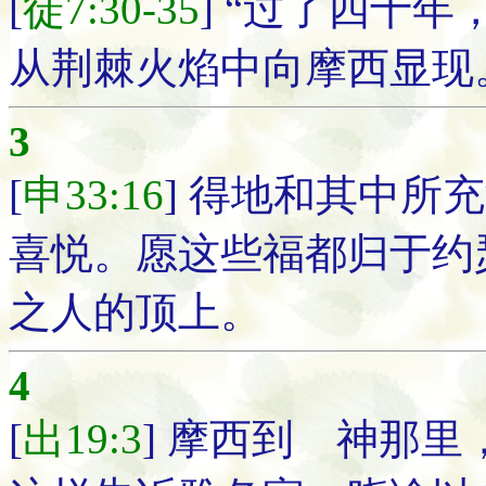
[
徒7:30-35
] “过了四十
从荆棘火焰中向摩西显现
3
[
申33:16
] 得地和其中所
喜悦。愿这些福都归于约
之人的顶上。
4
[
出19:3
] 摩西到 神那里