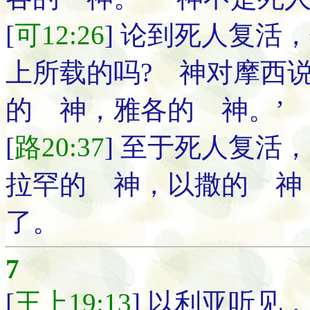
[
可12:26
] 论到死人复活
上所载的吗? 神对摩西说
的 神，雅各的 神。’
[
路20:37
] 至于死人复活
拉罕的 神，以撒的 神
了。
7
[
王上19:13
] 以利亚听见