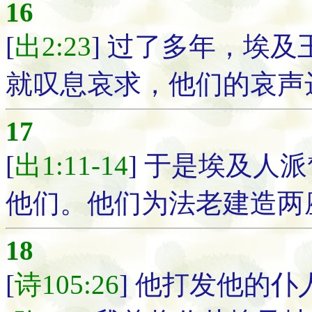
16
[
出2:23
] 过了多年，埃
就叹息哀求，他们的哀声
17
[
出1:11-14
] 于是埃及人
他们。他们为法老建造两
18
[
诗105:26
] 他打发他的