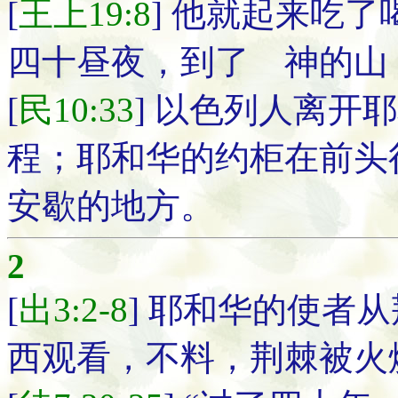
[
王上19:8
] 他就起来吃
四十昼夜，到了 神的山
[
民10:33
] 以色列人离开
程；耶和华的约柜在前头
安歇的地方。
2
[
出3:2-8
] 耶和华的使者
西观看，不料，荆棘被火