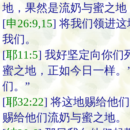
地，果然是流奶与蜜之地
[
申26:9,15
] 将我们领进
我们。
[
耶11:5
] 我好坚定向你
蜜之地，正如今日一样。’
们。”
[
耶32:22
] 将这地赐给他
赐给他们流奶与蜜之地。