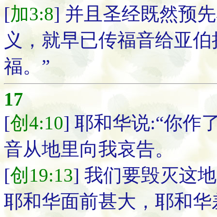
[
加3:8
] 并且圣经既然预
义，就早已传福音给亚伯
福。”
17
[
创4:10
] 耶和华说:“你
音从地里向我哀告。
[
创19:13
] 我们要毁灭这
耶和华面前甚大，耶和华