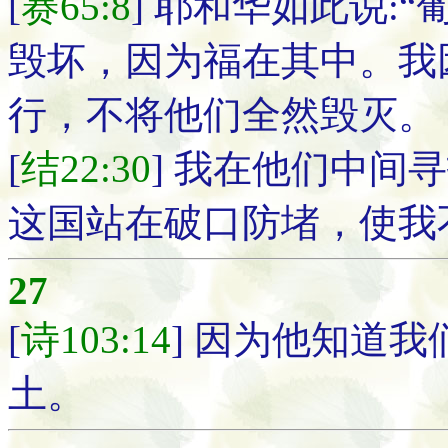
[
赛65:8
] 耶和华如此说:
毁坏，因为福在其中。我
行，不将他们全然毁灭。
[
结22:30
] 我在他们中间
这国站在破口防堵，使我
27
[
诗103:14
] 因为他知道
土。