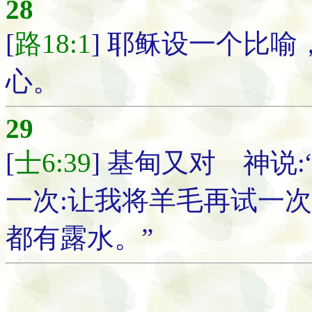
28
[
路18:1
] 耶稣设一个比
心。
29
[
士6:39
] 基甸又对 神说
一次:让我将羊毛再试一
都有露水。”