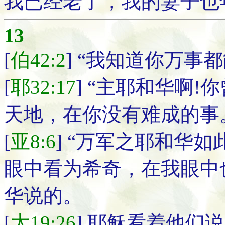
我已经老了，我的妻子也
13
[
伯42:2
] “我知道你万
[
耶32:17
] “主耶和华啊
天地，在你没有难成的事
[
亚8:6
] “万军之耶和华
眼中看为希奇，在我眼中
华说的。
[
太19:26
] 耶稣看着他们