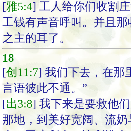
[
雅5:4
] 工人给你们收割
工钱有声音呼叫。并且那
之主的耳了。
18
[
创11:7
] 我们下去，在
言语彼此不通。”
[
出3:8
] 我下来是要救他
那地，到美好宽阔、流奶