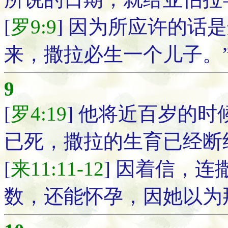
[
罗9:9
] 因为所应许的话
来，撒拉必生一个儿子。
9
[
罗4:19
] 他将近百岁的
已死，撒拉的生育已经断
[
来11:11-12
] 因着信，
数，还能怀孕，因她以为