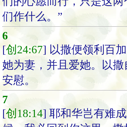
们的心愿而行，只是这两
们作什么。”
6
[
创24:67
] 以撒便领利百
她为妻，并且爱她。以撒
安慰。
7
[
创18:14
] 耶和华岂有难