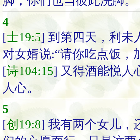
脚，你们也当彼此洗脚。
4
[
士19:5
] 到第四天，利
对女婿说:“请你吃点饭，
[
诗104:15
] 又得酒能悦
人心。
5
[
创19:8
] 我有两个女儿