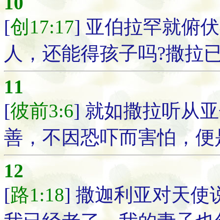
10
[
创17:17
] 亚伯拉罕就俯
人，还能得孩子吗?撒拉已
11
[
彼前3:6
] 就如撒拉听从
善，不因恐吓而害怕，便
12
[
路1:18
] 撒迦利亚对天使