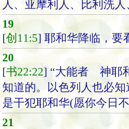
人、亚摩利人、比利洗人
19
[
创11:5
] 耶和华降临，
20
[
书22:22
] “大能者 神
知道的。以色列人也必知
是干犯耶和华(愿你今日不
21