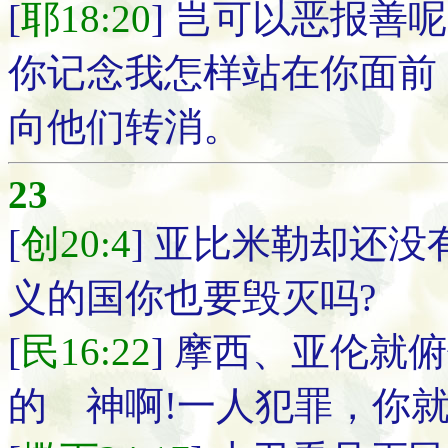
[
耶18:20
] 岂可以恶报善
你记念我怎样站在你面前
向他们转消。
23
[
创20:4
] 亚比米勒却还没
义的国你也要毁灭吗?
[
民16:22
] 摩西、亚伦就
的 神啊!一人犯罪，你就