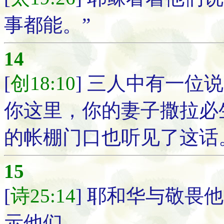
事都能。”
14
[
创18:10
] 三人中有一位
你这里，你的妻子撒拉必
的帐棚门口也听见了这话
15
[
诗25:14
] 耶和华与敬畏
示他们。