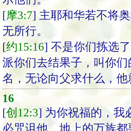
[
摩3:7
] 主耶和华若不将
无所行。
[
约15:16
] 不是你们拣选
派你们去结果子，叫你们
名，无论向父求什么，他
16
[
创12:3
] 为你祝福的，
必咒诅他，地上的万族都