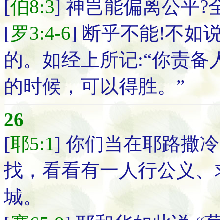
[
伯8:3
] 神岂能偏离公平
[
罗3:4-6
] 断乎不能!不
的。如经上所记:“你责
的时候，可以得胜。”
26
[
耶5:1
] 你们当在耶路撒
找，看看有一人行公义、
城。