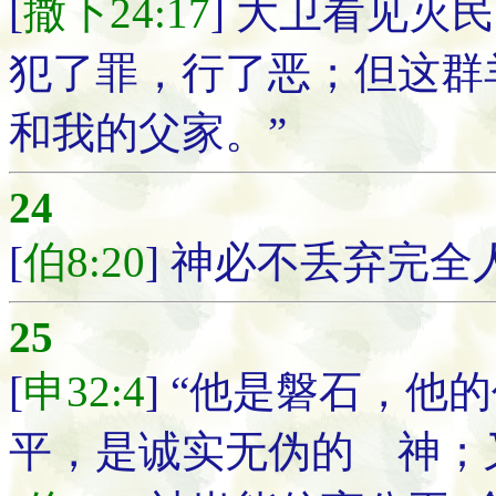
[
撒下24:17
] 大卫看见灭
犯了罪，行了恶；但这群
和我的父家。”
24
[
伯8:20
] 神必不丢弃完
25
[
申32:4
] “他是磐石，
平，是诚实无伪的 神；