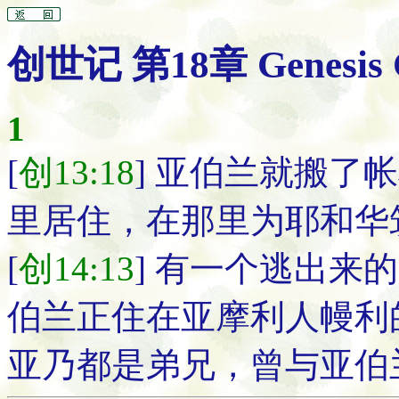
创世记 第18章 Genesis C
1
[
创13:18
] 亚伯兰就搬了
里居住，在那里为耶和华
[
创14:13
] 有一个逃出来
伯兰正住在亚摩利人幔利
亚乃都是弟兄，曾与亚伯