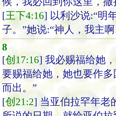
候，我必回到你这里，撒
[
王下4:16
] 以利沙说:“
子。”她说:“神人，我主
8
[
创17:16
] 我必赐福给她
要赐福给她，她也要作多
而出。”
[
创21:2
] 当亚伯拉罕年
所说的日期，就给亚伯拉