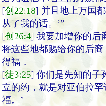
[
创22:18
] 并且地上万国
从了我的话。’”
[
创26:4
] 我要加增你的
将这些地都赐给你的后裔
得福，
[
徒3:25
] 你们是先知的
立的约，就是对亚伯拉罕
福。’