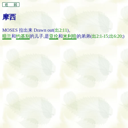
摩西
MOSES 拉出来 Drawn out(
出2:11
)。
暗兰
和
约基别
的儿子,是
亚伦
和
米利暗
的弟弟(
出2:1-15
;
出6:20
;)