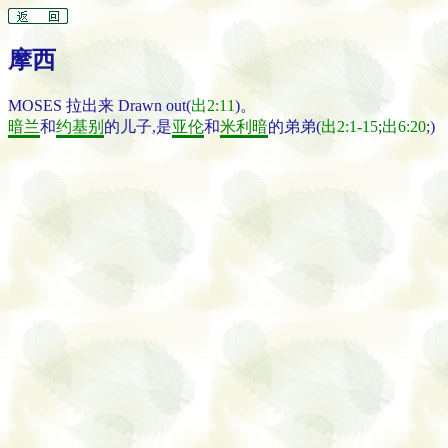
摩西
MOSES 拉出来 Drawn out(
出2:11
)。
暗兰
和
约基别
的儿子,是
亚伦
和
米利暗
的弟弟(
出2:1-15
;
出6:20
;)