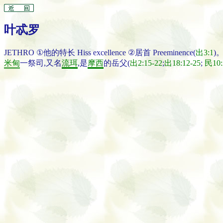
叶忒罗
JETHRO ①他的特长 Hiss excellence ②居首 Preeminence(
出3:1
)
米甸
一祭司,又名
流珥
,是
摩西
的岳父(
出2:15-22
;
出18:12-25
;
民10: