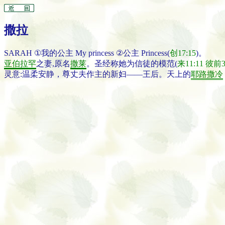
撒拉
SARAH ①我的公主 My princess ②公主 Princess(
创17:15
)。
亚伯拉罕
之妻,原名
撒莱
。圣经称她为信徒的模范(
来11:11
彼前3
灵意:温柔安静，尊丈夫作主的新妇——王后。天上的
耶路撒冷