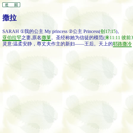
撒拉
SARAH ①我的公主 My princess ②公主 Princess(
创17:15
)。
亚伯拉罕
之妻,原名
撒莱
。圣经称她为信徒的模范(
来11:11
彼前3
灵意:温柔安静，尊丈夫作主的新妇——王后。天上的
耶路撒冷