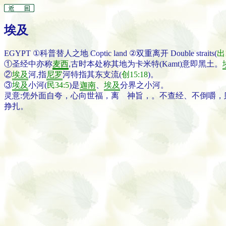
埃及
EGYPT ①科普替人之地 Coptic land ②双重离开 Double straits(
出1
①圣经中亦称
麦西
,古时本处称其地为卡米特(Kamt)意即黑土。
②
埃及
河,指
尼罗
河特指其东支流(
创15:18
)。
③
埃及
小河(
民34:5
)是
迦南
、
埃及
分界之小河。
灵意:凭外面自夸，心向世福，离 神旨，。不查经、不倒嚼
挣扎。