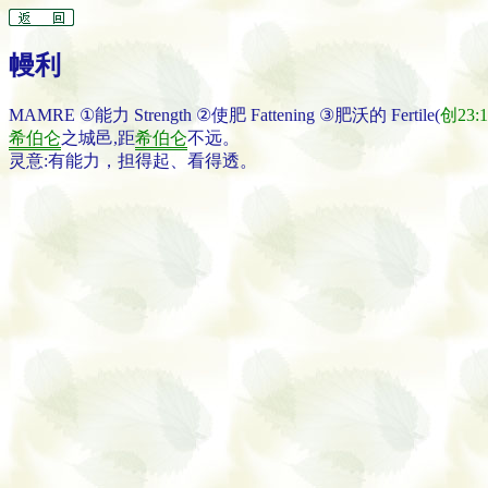
幔利
MAMRE ①能力 Strength ②使肥 Fattening ③肥沃的 Fertile(
创23:1
希伯仑
之城邑,距
希伯仑
不远。
灵意:有能力，担得起、看得透。